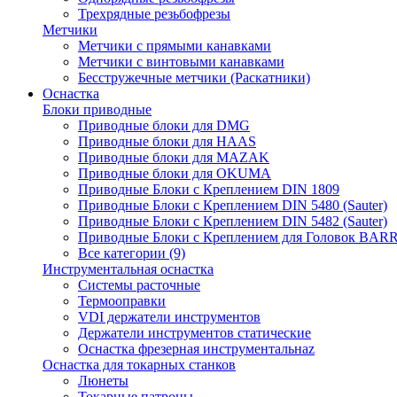
Трехрядные резьбофрезы
Метчики
Метчики с прямыми канавками
Метчики с винтовыми канавками
Бесстружечные метчики (Раскатники)
Оснастка
Блоки приводные
Приводные блоки для DMG
Приводные блоки для HAAS
Приводные блоки для MAZAK
Приводные блоки для OKUMA
Приводные Блоки с Креплением DIN 1809
Приводные Блоки с Креплением DIN 5480 (Sauter)
Приводные Блоки с Креплением DIN 5482 (Sauter)
Приводные Блоки с Креплением для Головок BA
Все категории (9)
Инструментальная оснастка
Системы расточные
Термооправки
VDI держатели инструментов
Держатели инструментов статические
Оснастка фрезерная инструментальнаz
Оснастка для токарных станков
Люнеты
Токарные патроны