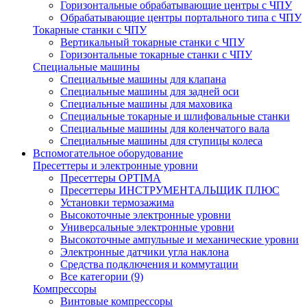
Горизонтальные обрабатывающие центры с ЧПУ
Обрабатывающие центры портального типа с ЧПУ
Токарные станки с ЧПУ
Вертикальный токарные станки с ЧПУ
Горизонтальные токарные станки с ЧПУ
Специальные машины
Специальные машины для клапана
Специальные машины для задней оси
Специальные машины для маховика
Специальные токарные и шлифовальные станки
Специальные машины для коленчатого вала
Специальные машины для ступицы колеса
Вспомогательное оборудование
Пресеттеры и электронные уровни
Пресеттеры OPTIMA
Пресеттеры ИНСТРУМЕНТАЛЬЩИК ПЛЮС
Установки термозажима
Высокоточные электронные уровни
Универсальные электронные уровни
Высокоточные ампульные и механические уровни
Электронные датчики угла наклона
Средства подключения и коммутации
Все категории (9)
Компрессоры
Винтовые компрессоры