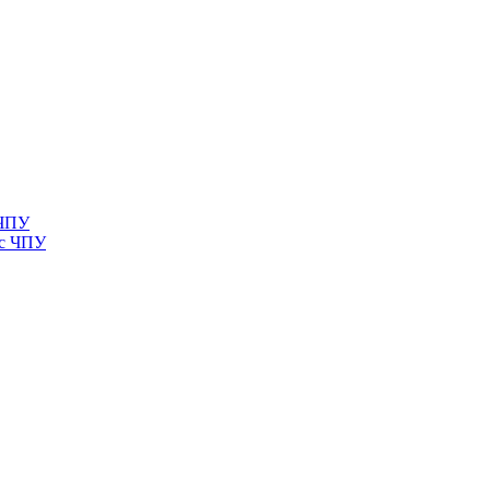
 ЧПУ
 с ЧПУ