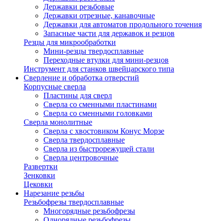
Державки резьбовые
Державки отрезные, канавочные
Державки для автоматов продольного точения
Запасные части для державок и резцов
Резцы для микрообработки
Мини-резцы твердосплавные
Переходные втулки для мини-резцов
Инструмент для станков швейцарского типа
Сверление и обработка отверстий
Корпусные сверла
Пластины для сверл
Сверла со сменными пластинами
Сверла со сменными головками
Сверла монолитные
Сверла с хвостовиком Конус Морзе
Сверла твердосплавные
Сверла из быстрорежущей стали
Сверла центровочные
Развертки
Зенковки
Цековки
Нарезание резьбы
Резьбофрезы твердосплавные
Многорядные резьбофрезы
Однорядные резьбофрезы