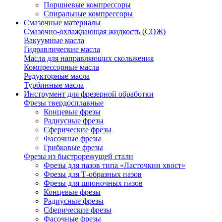
Поршневые компрессоры
Спиральные компрессоры
Смазочные материалы
Смазочно-охлаждающая жидкость (СОЖ)
Вакуумные масла
Гидравлические масла
Масла для направляющих скольжения
Компрессорные масла
Редукторные масла
Турбинные масла
Инструмент для фрезерной обработки
Фрезы твердосплавные
Концевые фрезы
Радиусные фрезы
Сферические фрезы
Фасочные фрезы
Грибковые фрезы
Фрезы из быстрорежущей стали
Фрезы для пазов типа «Ласточкин хвост»
Фрезы для Т-образных пазов
Фрезы для шпоночных пазов
Концевые фрезы
Радиусные фрезы
Сферические фрезы
Фасочные фрезы