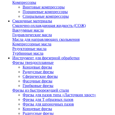
Компрессоры
Винтовые компрессоры
Поршневые компрессоры
Спиральные компрессоры
Смазочные материалы
Смазочно-охлаждающая жидкость (СОЖ)
Вакуумные масла
Гидравлические масла
Масла для направляющих скольжения
Компрессорные масла
Редукторные масла
Турбинные масла
Инструмент для фрезерной обработки
Фрезы твердосплавные
Концевые фрезы
Радиусные фрезы
Сферические фрезы
Фасочные фрезы
Грибковые фрезы
Фрезы из быстрорежущей стали
Фрезы для пазов типа «Ласточкин хвост»
Фрезы для Т-образных пазов
Фрезы для шпоночных пазов
Концевые фрезы
Радиусные фрезы