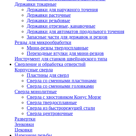
Державки токарные
Державки для наружного точения
Державки расточные
Державки резьбовые
Державки отрезные, канавочные
Державки для автоматов продольного точения
Запасные части для державок и резцов
Резцы для микрообработки
Мини-резцы твердосплавные
Переходные втулки для мини-резцов
Инструмент для станков швейцарского типа
Сверление и обработка отверстий
Корпусные сверла
Пластины для сверл
Сверла со сменными пластинами
Сверла со сменными головками
Сверла монолитные
Сверла с хвостовиком Конус Морзе
Сверла твердосплавные
Сверла из быстрорежущей стали
Сверла центровочные
Развертки
Зенковки
Цековки
Нарезание резьбы