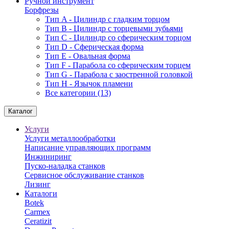
Ручной инструмент
Борфрезы
Тип A - Цилиндр с гладким торцом
Тип В - Цилиндр с торцевыми зубьями
Тип С - Цилиндр со сферическим торцом
Тип D - Сферическая форма
Тип Е - Овальная форма
Тип F - Парабола со сферическим торцем
Тип G - Парабола с заостренной головкой
Тип H - Язычок пламени
Все категории (13)
Каталог
Услуги
Услуги металлообработки
Написание управляющих программ
Инжиниринг
Пуско-наладка станков
Сервисное обслуживание станков
Лизинг
Каталоги
Botek
Carmex
Ceratizit