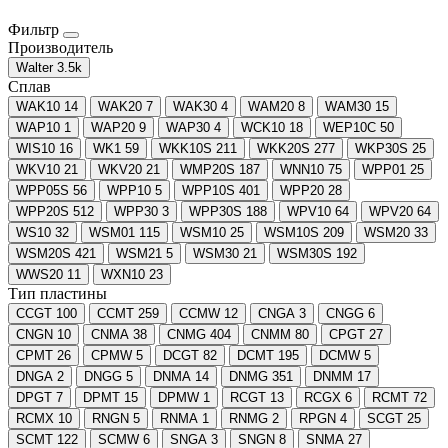
Фильтр
Производитель
Walter
3.5
k
Сплав
WAK10
14
WAK20
7
WAK30
4
WAM20
8
WAM30
15
WAP10
1
WAP20
9
WAP30
4
WCK10
18
WEP10C
50
WIS10
16
WK1
59
WKK10S
211
WKK20S
277
WKP30S
25
WKV10
21
WKV20
21
WMP20S
187
WNN10
75
WPP01
25
WPP05S
56
WPP10
5
WPP10S
401
WPP20
28
WPP20S
512
WPP30
3
WPP30S
188
WPV10
64
WPV20
64
WS10
32
WSM01
115
WSM10
25
WSM10S
209
WSM20
33
WSM20S
421
WSM21
5
WSM30
21
WSM30S
192
WWS20
11
WXN10
23
Тип пластины
CCGT
100
CCMT
259
CCMW
12
CNGA
3
CNGG
6
CNGN
10
CNMA
38
CNMG
404
CNMM
80
CPGT
27
CPMT
26
CPMW
5
DCGT
82
DCMT
195
DCMW
5
DNGA
2
DNGG
5
DNMA
14
DNMG
351
DNMM
17
DPGT
7
DPMT
15
DPMW
1
RCGT
13
RCGX
6
RCMT
72
RCMX
10
RNGN
5
RNMA
1
RNMG
2
RPGN
4
SCGT
25
SCMT
122
SCMW
6
SNGA
3
SNGN
8
SNMA
27