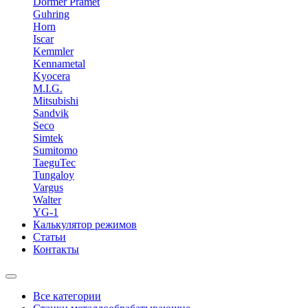
Dormer Pramet
Guhring
Horn
Iscar
Kemmler
Kennametal
Kyocera
M.I.G.
Mitsubishi
Sandvik
Seco
Simtek
Sumitomo
TaeguTec
Tungaloy
Vargus
Walter
YG-1
Калькулятор режимов
Статьи
Контакты
Все категории