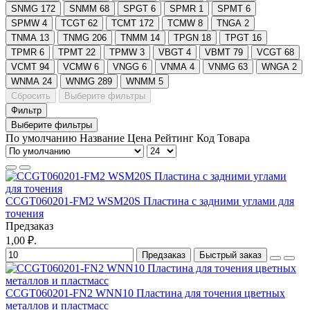
SNMG
172
SNMM
68
SPGT
6
SPMR
1
SPMT
6
SPMW
4
TCGT
62
TCMT
172
TCMW
8
TNGA
2
TNMA
13
TNMG
206
TNMM
14
TPGN
18
TPGT
16
TPMR
6
TPMT
22
TPMW
3
VBGT
4
VBMT
79
VCGT
68
VCMT
94
VCMW
6
VNGG
6
VNMA
4
VNMG
63
WNGA
2
WNMA
24
WNMG
289
WNMM
5
Сбросить
Выберите фильтры
Фильтр
Выберите фильтры
По умолчанию
Название
Цена
Рейтинг
Код Товара
CCGT060201-FM2 WSM20S Пластина с задними углами для
точения
Предзаказ
1,00 ₽.
Предзаказ
Быстрый заказ
CCGT060201-FN2 WNN10 Пластина для точения цветных
металлов и пластмасс