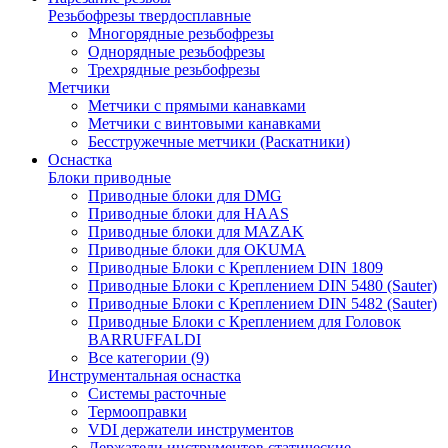
Резьбофрезы твердосплавные
Многорядные резьбофрезы
Однорядные резьбофрезы
Трехрядные резьбофрезы
Метчики
Метчики с прямыми канавками
Метчики с винтовыми канавками
Бесстружечные метчики (Раскатники)
Оснастка
Блоки приводные
Приводные блоки для DMG
Приводные блоки для HAAS
Приводные блоки для MAZAK
Приводные блоки для OKUMA
Приводные Блоки с Креплением DIN 1809
Приводные Блоки с Креплением DIN 5480 (Sauter)
Приводные Блоки с Креплением DIN 5482 (Sauter)
Приводные Блоки с Креплением для Головок
BARRUFFALDI
Все категории (9)
Инструментальная оснастка
Системы расточные
Термооправки
VDI держатели инструментов
Держатели инструментов статические