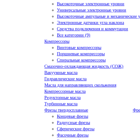
Высокоточные электронные уровни
Универсальные электронные уровни
Высокоточные ампульные и механические 
Электронные датчики угла наклона
Средства подключения и коммутации
Все категории (9)
Компрессоры
Винтовые компрессоры
Поршневые компрессоры
Спиральные компрессоры
Смазочно-охлаждающая жидкость (СОЖ)
Вакуумные масла
Гидравлические масла
Масла для направляющих скольжения
Компрессорные масла
Редукторные масла
Турбинные масла
Фрезы твердосплавные
Фре
Концевые фрезы
Радиусные фрезы
Сферические фрезы
Фасочные фрезы