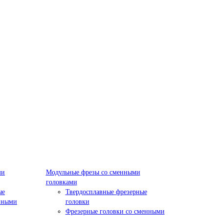
ми
Модульные фрезы со сменными
головками
ые
Твердосплавные фрезерные
нными
головки
Фрезерные головки со сменными