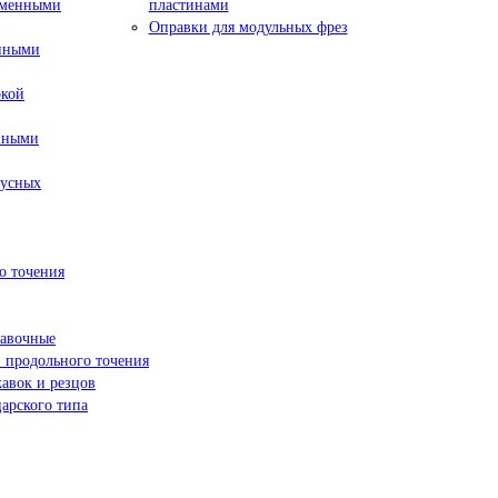
сменными
пластинами
Оправки для модульных фрез
енными
окой
нными
пусных
о точения
навочные
 продольного точения
жавок и резцов
арского типа