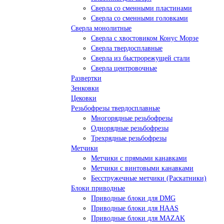
Сверла со сменными пластинами
Сверла со сменными головками
Сверла монолитные
Сверла с хвостовиком Конус Морзе
Сверла твердосплавные
Сверла из быстрорежущей стали
Сверла центровочные
Развертки
Зенковки
Цековки
Резьбофрезы твердосплавные
Многорядные резьбофрезы
Однорядные резьбофрезы
Трехрядные резьбофрезы
Метчики
Метчики с прямыми канавками
Метчики с винтовыми канавками
Бесстружечные метчики (Раскатники)
Блоки приводные
Приводные блоки для DMG
Приводные блоки для HAAS
Приводные блоки для MAZAK