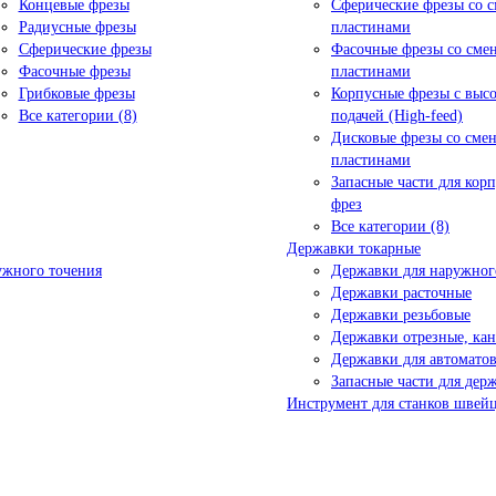
Концевые фрезы
Сферические фрезы со 
Радиусные фрезы
пластинами
Сферические фрезы
Фасочные фрезы со см
Фасочные фрезы
пластинами
Грибковые фрезы
Корпусные фрезы с выс
Все категории (8)
подачей (High-feed)
Дисковые фрезы со сме
пластинами
Запасные части для кор
фрез
Все категории (8)
Державки токарные
ужного точения
Державки для наружног
Державки расточные
Державки резьбовые
Державки отрезные, ка
Державки для автоматов
Запасные части для дер
Инструмент для станков швейц