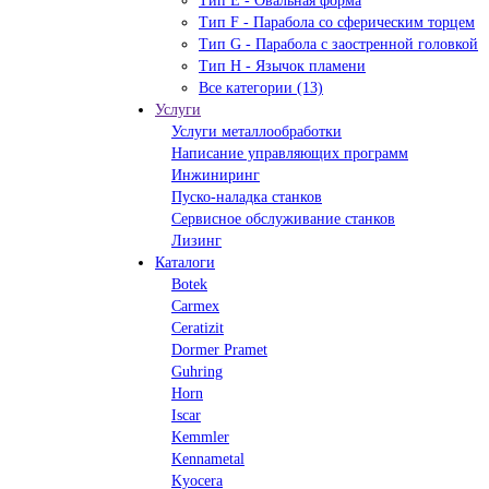
Тип Е - Овальная форма
Тип F - Парабола со сферическим торцем
Тип G - Парабола с заостренной головкой
Тип H - Язычок пламени
Все категории (13)
Услуги
Услуги металлообработки
Написание управляющих программ
Инжиниринг
Пуско-наладка станков
Сервисное обслуживание станков
Лизинг
Каталоги
Botek
Carmex
Ceratizit
Dormer Pramet
Guhring
Horn
Iscar
Kemmler
Kennametal
Kyocera