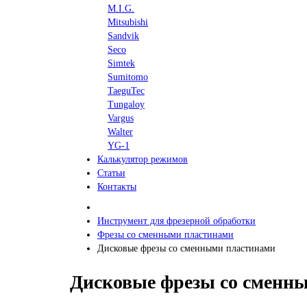
M.I.G.
Mitsubishi
Sandvik
Seco
Simtek
Sumitomo
TaeguTec
Tungaloy
Vargus
Walter
YG-1
Калькулятор режимов
Статьи
Контакты
Инструмент для фрезерной обработки
Фрезы со сменными пластинами
Дисковые фрезы со сменными пластинами
Дисковые фрезы со сменн