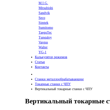
M.I.G.
Mitsubishi
Sandvik
Seco
Simtek
Sumitomo
TaeguTec
Tungaloy
Vargus
Walter
YG-1
Калькулятор режимов
Статьи
Контакты
Станки металлообрабатывающие
Токарные станки с ЧПУ
Вертикальный токарные станки с ЧПУ
Вертикальный токарные с