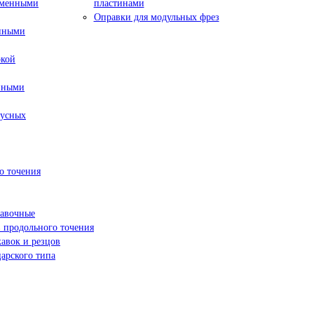
сменными
пластинами
Оправки для модульных фрез
енными
окой
нными
пусных
о точения
навочные
 продольного точения
жавок и резцов
арского типа