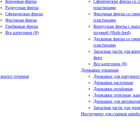
Концевые фрезы
Сферические фрезы со 
Радиусные фрезы
пластинами
Сферические фрезы
Фасочные фрезы со см
Фасочные фрезы
пластинами
Грибковые фрезы
Корпусные фрезы с выс
Все категории (8)
подачей (High-feed)
Дисковые фрезы со сме
пластинами
Запасные части для кор
фрез
Все категории (8)
Державки токарные
ужного точения
Державки для наружног
Державки расточные
Державки резьбовые
Державки отрезные, ка
Державки для автоматов
Запасные части для дер
Инструмент для станков швейц