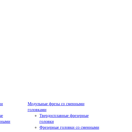
ми
Модульные фрезы со сменными
головками
ые
Твердосплавные фрезерные
нными
головки
Фрезерные головки со сменными