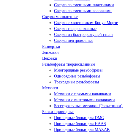
Сверла со сменными пластинами
Сверла со сменными головками
Сверла монолитные
Сверла с хвостовиком Конус Морзе
Сверла твердосплавные
Сверла из быстрорежущей стали
Сверла центровочные
Развертки
Зенковки
Цековки
Резьбофрезы твердосплавные
Многорядные резьбофрезы
Однорядные резьбофрезы
Трехрядные резьбофрезы
Метчики
Метчики с прямыми канавками
Метчики с винтовыми канавками
Бесстружечные метчики (Раскатники)
Блоки приводные
Приводные блоки для DMG
Приводные блоки для HAAS
Приводные блоки для MAZAK