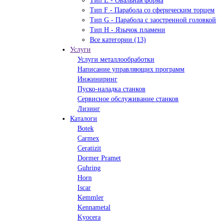
Тип Е - Овальная форма
Тип F - Парабола со сферическим торцем
Тип G - Парабола с заостренной головкой
Тип H - Язычок пламени
Все категории (13)
Услуги
Услуги металлообработки
Написание управляющих программ
Инжиниринг
Пуско-наладка станков
Сервисное обслуживание станков
Лизинг
Каталоги
Botek
Carmex
Ceratizit
Dormer Pramet
Guhring
Horn
Iscar
Kemmler
Kennametal
Kyocera