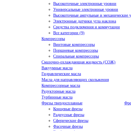
Высокоточные электронные уровни
Универсальные электронные уровни
Высокоточные ампульные и механические 
Электронные датчики угла наклона
Средства подключения и коммутации
Все категории (9)
Компрессоры
Винтовые компрессоры
Поршневые компрессоры
Спиральные компрессоры
Смазочно-охлаждающая жидкость (СОЖ)
Вакуумные масла
Гидравлические масла
Масла для направляющих скольжения
Компрессорные масла
Редукторные масла
Турбинные масла
Фрезы твердосплавные
Фре
Концевые фрезы
Радиусные фрезы
Сферические фрезы
Фасочные фрезы