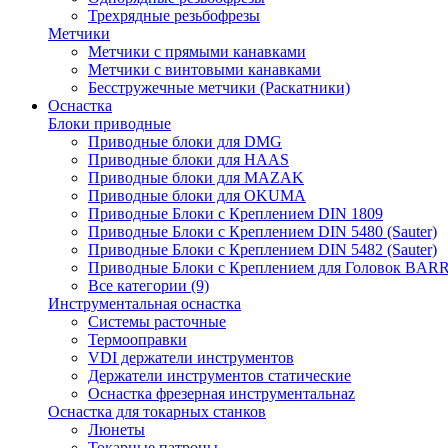
Трехрядные резьбофрезы
Метчики
Метчики с прямыми канавками
Метчики с винтовыми канавками
Бесстружечные метчики (Раскатники)
Оснастка
Блоки приводные
Приводные блоки для DMG
Приводные блоки для HAAS
Приводные блоки для MAZAK
Приводные блоки для OKUMA
Приводные Блоки с Креплением DIN 1809
Приводные Блоки с Креплением DIN 5480 (Sauter)
Приводные Блоки с Креплением DIN 5482 (Sauter)
Приводные Блоки с Креплением для Головок BA
Все категории (9)
Инструментальная оснастка
Системы расточные
Термооправки
VDI держатели инструментов
Держатели инструментов статические
Оснастка фрезерная инструментальнаz
Оснастка для токарных станков
Люнеты
Токарные патроны