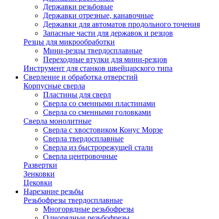
Державки резьбовые
Державки отрезные, канавочные
Державки для автоматов продольного точения
Запасные части для державок и резцов
Резцы для микрообработки
Мини-резцы твердосплавные
Переходные втулки для мини-резцов
Инструмент для станков швейцарского типа
Сверление и обработка отверстий
Корпусные сверла
Пластины для сверл
Сверла со сменными пластинами
Сверла со сменными головками
Сверла монолитные
Сверла с хвостовиком Конус Морзе
Сверла твердосплавные
Сверла из быстрорежущей стали
Сверла центровочные
Развертки
Зенковки
Цековки
Нарезание резьбы
Резьбофрезы твердосплавные
Многорядные резьбофрезы
Однорядные резьбофрезы