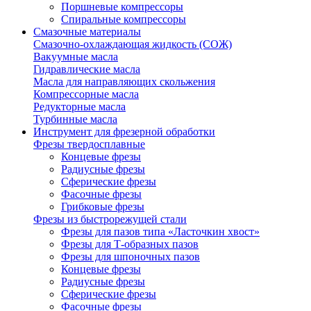
Поршневые компрессоры
Спиральные компрессоры
Смазочные материалы
Смазочно-охлаждающая жидкость (СОЖ)
Вакуумные масла
Гидравлические масла
Масла для направляющих скольжения
Компрессорные масла
Редукторные масла
Турбинные масла
Инструмент для фрезерной обработки
Фрезы твердосплавные
Концевые фрезы
Радиусные фрезы
Сферические фрезы
Фасочные фрезы
Грибковые фрезы
Фрезы из быстрорежущей стали
Фрезы для пазов типа «Ласточкин хвост»
Фрезы для Т-образных пазов
Фрезы для шпоночных пазов
Концевые фрезы
Радиусные фрезы
Сферические фрезы
Фасочные фрезы