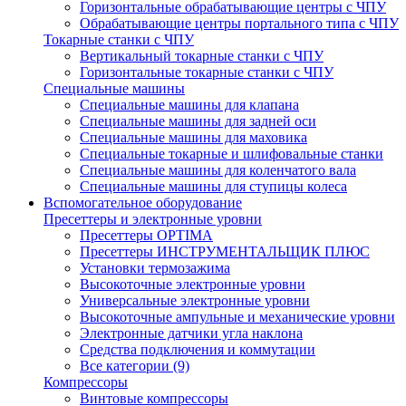
Горизонтальные обрабатывающие центры с ЧПУ
Обрабатывающие центры портального типа с ЧПУ
Токарные станки с ЧПУ
Вертикальный токарные станки с ЧПУ
Горизонтальные токарные станки с ЧПУ
Специальные машины
Специальные машины для клапана
Специальные машины для задней оси
Специальные машины для маховика
Специальные токарные и шлифовальные станки
Специальные машины для коленчатого вала
Специальные машины для ступицы колеса
Вспомогательное оборудование
Пресеттеры и электронные уровни
Пресеттеры OPTIMA
Пресеттеры ИНСТРУМЕНТАЛЬЩИК ПЛЮС
Установки термозажима
Высокоточные электронные уровни
Универсальные электронные уровни
Высокоточные ампульные и механические уровни
Электронные датчики угла наклона
Средства подключения и коммутации
Все категории (9)
Компрессоры
Винтовые компрессоры