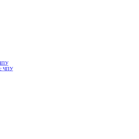
 ЧПУ
 с ЧПУ