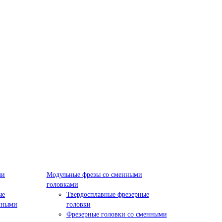
ми
Модульные фрезы со сменными
головками
ые
Твердосплавные фрезерные
нными
головки
Фрезерные головки со сменными