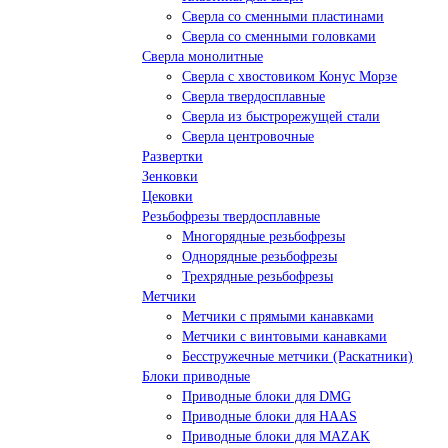
Сверла со сменными пластинами
Сверла со сменными головками
Сверла монолитные
Сверла с хвостовиком Конус Морзе
Сверла твердосплавные
Сверла из быстрорежущей стали
Сверла центровочные
Развертки
Зенковки
Цековки
Резьбофрезы твердосплавные
Многорядные резьбофрезы
Однорядные резьбофрезы
Трехрядные резьбофрезы
Метчики
Метчики с прямыми канавками
Метчики с винтовыми канавками
Бесстружечные метчики (Раскатники)
Блоки приводные
Приводные блоки для DMG
Приводные блоки для HAAS
Приводные блоки для MAZAK