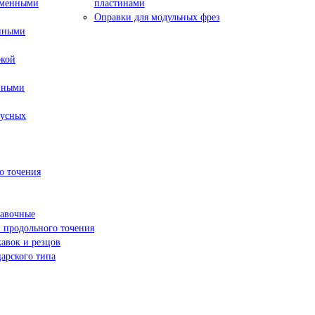
сменными
пластинами
Оправки для модульных фрез
енными
окой
нными
пусных
о точения
навочные
 продольного точения
жавок и резцов
арского типа