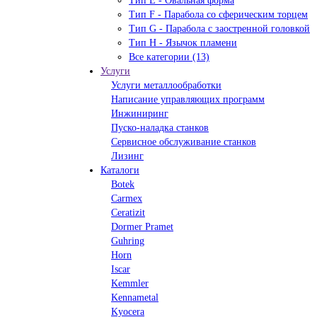
Тип Е - Овальная форма
Тип F - Парабола со сферическим торцем
Тип G - Парабола с заостренной головкой
Тип H - Язычок пламени
Все категории (13)
Услуги
Услуги металлообработки
Написание управляющих программ
Инжиниринг
Пуско-наладка станков
Сервисное обслуживание станков
Лизинг
Каталоги
Botek
Carmex
Ceratizit
Dormer Pramet
Guhring
Horn
Iscar
Kemmler
Kennametal
Kyocera