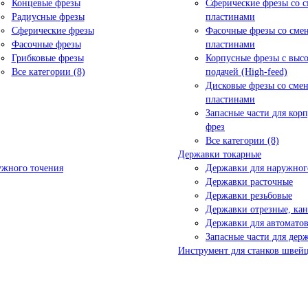
Концевые фрезы
Сферические фрезы со 
Радиусные фрезы
пластинами
Сферические фрезы
Фасочные фрезы со см
Фасочные фрезы
пластинами
Грибковые фрезы
Корпусные фрезы с выс
Все категории (8)
подачей (High-feed)
Дисковые фрезы со сме
пластинами
Запасные части для кор
фрез
Все категории (8)
Державки токарные
ужного точения
Державки для наружног
Державки расточные
Державки резьбовые
Державки отрезные, ка
Державки для автоматов
Запасные части для дер
Инструмент для станков швейц