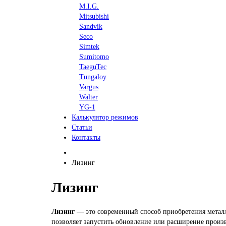
M.I.G.
Mitsubishi
Sandvik
Seco
Simtek
Sumitomo
TaeguTec
Tungaloy
Vargus
Walter
YG-1
Калькулятор режимов
Статьи
Контакты
Лизинг
Лизинг
Лизинг
— это современный способ приобретения металл
позволяет запустить обновление или расширение произв