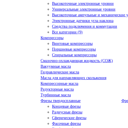
Высокоточные электронные уровни
Универсальные электронные уровни
Высокоточные ампульные и механические 
Электронные датчики угла наклона
Средства подключения и коммутации
Все категории (9)
Компрессоры
Винтовые компрессоры
Поршневые компрессоры
Спиральные компрессоры
Смазочно-охлаждающая жидкость (СОЖ)
Вакуумные масла
Гидравлические масла
Масла для направляющих скольжения
Компрессорные масла
Редукторные масла
Турбинные масла
Фрезы твердосплавные
Фре
Концевые фрезы
Радиусные фрезы
Сферические фрезы
Фасочные фрезы