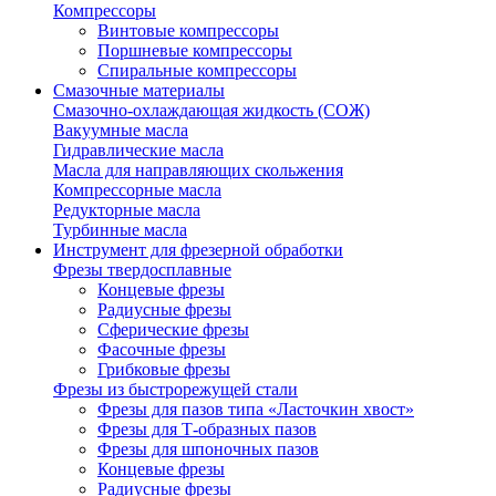
Компрессоры
Винтовые компрессоры
Поршневые компрессоры
Спиральные компрессоры
Смазочные материалы
Смазочно-охлаждающая жидкость (СОЖ)
Вакуумные масла
Гидравлические масла
Масла для направляющих скольжения
Компрессорные масла
Редукторные масла
Турбинные масла
Инструмент для фрезерной обработки
Фрезы твердосплавные
Концевые фрезы
Радиусные фрезы
Сферические фрезы
Фасочные фрезы
Грибковые фрезы
Фрезы из быстрорежущей стали
Фрезы для пазов типа «Ласточкин хвост»
Фрезы для Т-образных пазов
Фрезы для шпоночных пазов
Концевые фрезы
Радиусные фрезы