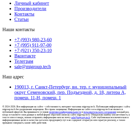
Личный кабинет
Производители
Контакты
Статьи
Наши контакты
+7 (993) 980-23-60
+7 (995) 911-97-00
+7 (921) 350-23-10
Вконтакте
Телеграм
sale@migroup.tech
Наш адрес
190013, г. Санкт-Петербург, вн. тер. г. муниципальный
округ Семеновский, пер. Подъездной, д. 18, литера А,
помещ. 11-Н, помещ. 1
© 2024-2026. Вся информация на сайте – собственность интернет-магазина migroup.tech. Публикация информации с сайта
migroup.tech без разрешения запрещена. Все права защищены. Информация на сайте www.migroup.tech не является
публичной офертой. Вы принимаете условия
политики конфиденциальности
и
пользовательского соглашения
каждый раз,
когда оставляете свои данные в любой форме обратной связи на сайте migroup.tech. Обнаружив ошибку или неточность в
тексте или и товара, можно отправить информацию нам на почту
sale@migroup.tech
. Сайт опубликован исключительно в
информационных целях в качестве каталога продукции/услуг и не содержит открытую или скрытую рекламу, а также
призывов совершать какие-либо действия.