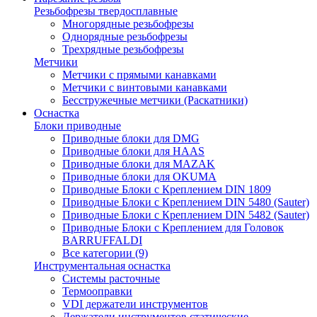
Резьбофрезы твердосплавные
Многорядные резьбофрезы
Однорядные резьбофрезы
Трехрядные резьбофрезы
Метчики
Метчики с прямыми канавками
Метчики с винтовыми канавками
Бесстружечные метчики (Раскатники)
Оснастка
Блоки приводные
Приводные блоки для DMG
Приводные блоки для HAAS
Приводные блоки для MAZAK
Приводные блоки для OKUMA
Приводные Блоки с Креплением DIN 1809
Приводные Блоки с Креплением DIN 5480 (Sauter)
Приводные Блоки с Креплением DIN 5482 (Sauter)
Приводные Блоки с Креплением для Головок
BARRUFFALDI
Все категории (9)
Инструментальная оснастка
Системы расточные
Термооправки
VDI держатели инструментов
Держатели инструментов статические