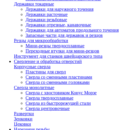
Державки токарные
Державки для наружного точения
Державки расточные
Державки резьбовые
Державки отрезные, канавочные
Державки для автоматов продольного точения
Запасные части для державок и резцов
Резцы для микрообработки
Мини-резцы твердосплавные
Переходные втулки для мини-резцов
Инструмент для станков швейцарского типа
Сверление и обработка отверстий
Корпусные сверла
Пластины для сверл
Сверла со сменными пластинами
Сверла со сменными головками
Сверла монолитные
Сверла с хвостовиком Конус Морзе
Сверла твердосплавные
Сверла из быстрорежущей стали
Сверла центровочные
Развертки
Зенковки
Цековки
Нарезание резьбы