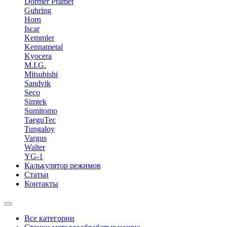
Dormer Pramet
Guhring
Horn
Iscar
Kemmler
Kennametal
Kyocera
M.I.G.
Mitsubishi
Sandvik
Seco
Simtek
Sumitomo
TaeguTec
Tungaloy
Vargus
Walter
YG-1
Калькулятор режимов
Статьи
Контакты
Все категории