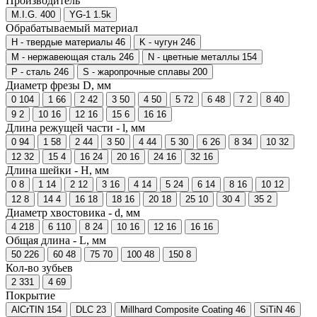
Производитель
M.I.G.
400
YG-1
1.5
k
Обрабатываемый материал
H - твердые материалы
46
K - чугун
246
M - нержавеющая сталь
246
N - цветные металлы
154
P - сталь
246
S - жаропрочные сплавы
200
Диаметр фрезы D, мм
0
104
1
66
2
42
3
50
4
50
5
72
6
48
7
2
8
40
9
2
10
16
12
16
15
6
16
16
Длина режущей части - l, мм
0
94
1
58
2
44
3
50
4
44
5
30
6
26
8
34
10
32
12
32
15
4
16
24
20
16
24
16
32
16
Длина шейки - H, мм
0
8
1
14
2
12
3
16
4
14
5
24
6
14
8
16
10
12
12
8
14
4
16
18
18
16
20
18
25
10
30
4
35
2
Диаметр хвостовика - d, мм
4
218
6
110
8
24
10
16
12
16
16
16
Общая длина - L, мм
50
226
60
48
75
70
100
48
150
8
Кол-во зубьев
2
331
4
69
Покрытие
AlCrTIN
154
DLC
23
Millhard Composite Coating
46
SiTiN
46