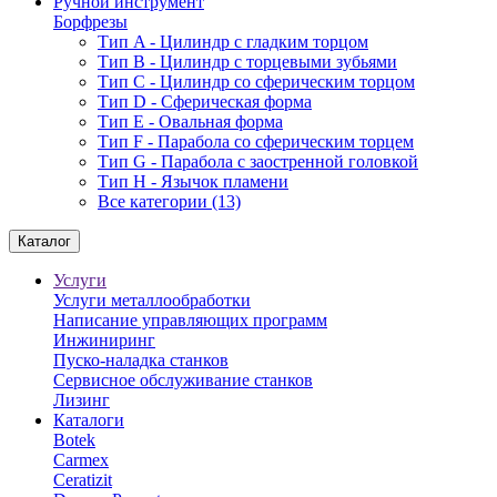
Ручной инструмент
Борфрезы
Тип A - Цилиндр с гладким торцом
Тип В - Цилиндр с торцевыми зубьями
Тип С - Цилиндр со сферическим торцом
Тип D - Сферическая форма
Тип Е - Овальная форма
Тип F - Парабола со сферическим торцем
Тип G - Парабола с заостренной головкой
Тип H - Язычок пламени
Все категории (13)
Каталог
Услуги
Услуги металлообработки
Написание управляющих программ
Инжиниринг
Пуско-наладка станков
Сервисное обслуживание станков
Лизинг
Каталоги
Botek
Carmex
Ceratizit