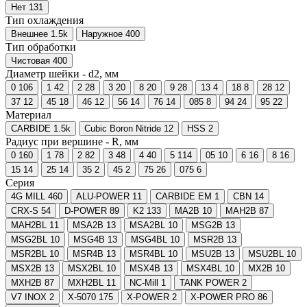
Нет
131
Тип охлаждения
Внешнее
1.5
k
Наружное
400
Тип обработки
Чистовая
400
Диаметр шейки - d2, мм
0
106
1
42
2
28
3
20
8
20
9
28
13
4
18
8
28
12
37
12
45
18
46
12
56
14
76
14
085
8
94
24
95
22
Материал
CARBIDE
1.5
k
Cubic Boron Nitride
12
HSS
2
Радиус при вершине - R, мм
0
160
1
78
2
82
3
48
4
40
5
114
05
10
6
16
8
16
15
14
25
14
35
2
45
2
75
26
075
6
Серия
4G MILL
460
ALU-POWER
11
CARBIDE EM
1
CBN
14
CRX-S
54
D-POWER
89
K2
133
MA2B
10
MAH2B
87
MAH2BL
11
MSA2B
13
MSA2BL
10
MSG2B
13
MSG2BL
10
MSG4B
13
MSG4BL
10
MSR2B
13
MSR2BL
10
MSR4B
13
MSR4BL
10
MSU2B
13
MSU2BL
10
MSX2B
13
MSX2BL
10
MSX4B
13
MSX4BL
10
MX2B
10
MXH2B
87
MXH2BL
11
NC-Mill
1
TANK POWER
2
V7 INOX
2
X-5070
175
X-POWER
2
X-POWER PRO
86