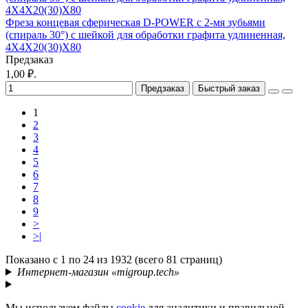
Фреза концевая сферическая D-POWER с 2-мя зубьями
(спираль 30°) с шейкой для обработки графита удлиненная,
4X4X20(30)X80
Предзаказ
1,00 ₽.
Предзаказ
Быстрый заказ
1
2
3
4
5
6
7
8
9
>
>|
Показано с 1 по 24 из 1932 (всего 81 страниц)
Интернет-магазин «migroup.tech»
Мы используем файлы
cookie
для аналитики и правильной