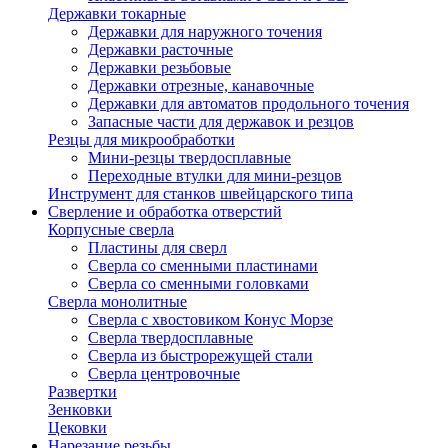
Державки токарные
Державки для наружного точения
Державки расточные
Державки резьбовые
Державки отрезные, канавочные
Державки для автоматов продольного точения
Запасные части для державок и резцов
Резцы для микрообработки
Мини-резцы твердосплавные
Переходные втулки для мини-резцов
Инструмент для станков швейцарского типа
Сверление и обработка отверстий
Корпусные сверла
Пластины для сверл
Сверла со сменными пластинами
Сверла со сменными головками
Сверла монолитные
Сверла с хвостовиком Конус Морзе
Сверла твердосплавные
Сверла из быстрорежущей стали
Сверла центровочные
Развертки
Зенковки
Цековки
Нарезание резьбы