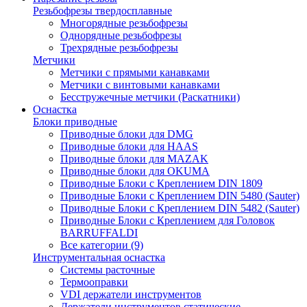
Резьбофрезы твердосплавные
Многорядные резьбофрезы
Однорядные резьбофрезы
Трехрядные резьбофрезы
Метчики
Метчики с прямыми канавками
Метчики с винтовыми канавками
Бесстружечные метчики (Раскатники)
Оснастка
Блоки приводные
Приводные блоки для DMG
Приводные блоки для HAAS
Приводные блоки для MAZAK
Приводные блоки для OKUMA
Приводные Блоки с Креплением DIN 1809
Приводные Блоки с Креплением DIN 5480 (Sauter)
Приводные Блоки с Креплением DIN 5482 (Sauter)
Приводные Блоки с Креплением для Головок
BARRUFFALDI
Все категории (9)
Инструментальная оснастка
Системы расточные
Термооправки
VDI держатели инструментов
Держатели инструментов статические