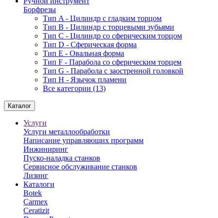
Ручной инструмент
Борфрезы
Тип A - Цилиндр с гладким торцом
Тип В - Цилиндр с торцевыми зубьями
Тип С - Цилиндр со сферическим торцом
Тип D - Сферическая форма
Тип Е - Овальная форма
Тип F - Парабола со сферическим торцем
Тип G - Парабола с заостренной головкой
Тип H - Язычок пламени
Все категории (13)
Каталог
Услуги
Услуги металлообработки
Написание управляющих программ
Инжиниринг
Пуско-наладка станков
Сервисное обслуживание станков
Лизинг
Каталоги
Botek
Carmex
Ceratizit