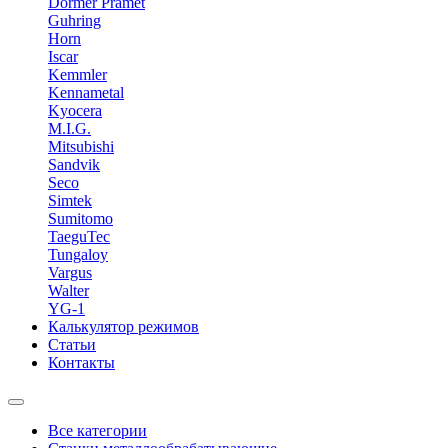
Dormer Pramet
Guhring
Horn
Iscar
Kemmler
Kennametal
Kyocera
M.I.G.
Mitsubishi
Sandvik
Seco
Simtek
Sumitomo
TaeguTec
Tungaloy
Vargus
Walter
YG-1
Калькулятор режимов
Статьи
Контакты
Все категории