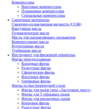
Компрессоры
Винтовые компрессоры
Поршневые компрессоры
Спиральные компрессоры
Смазочные материалы
Смазочно-охлаждающая жидкость (СОЖ)
Вакуумные масла
Гидравлические масла
Масла для направляющих скольжения
Компрессорные масла
Редукторные масла
Турбинные масла
Инструмент для фрезерной обработки
Фрезы твердосплавные
Концевые фрезы
Радиусные фрезы
Сферические фрезы
Фасочные фрезы
Грибковые фрезы
Фрезы из быстрорежущей стали
Фрезы для пазов типа «Ласточкин хвост»
Фрезы для Т-образных пазов
Фрезы для шпоночных пазов
Концевые фрезы
Радиусные фрезы