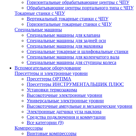
Горизонтальные обрабатывающие центры с ЧПУ
Обрабатывающие центры портального типа с ЧПУ
Токарные станки с ЧПУ
Вертикальный токарные станки с ЧПУ
Горизонтальные токарные станки с ЧПУ
Специальные машины
Специальные машины для клапана
Специальные машины для задней оси
Специальные машины для маховика
Специальные токарные и шлифовальные станки
Специальные машины для коленчатого вала
Специальные машины для ступицы колеса
Вспомогательное оборудование
Пресеттеры и электронные уровни
Пресеттеры OPTIMA
Пресеттеры ИНСТРУМЕНТАЛЬЩИК ПЛЮС
Установки термозажима
Высокоточные электронные уровни
Универсальные электронные уровни
Высокоточные ампульные и механические уровни
Электронные датчики угла наклона
Средства подключения и коммутации
Все категории (9)
Компрессоры
Винтовые компрессоры