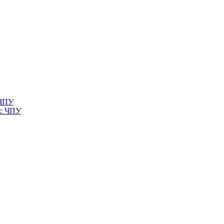
 ЧПУ
 с ЧПУ