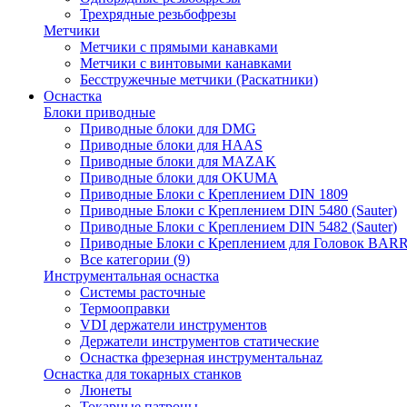
Трехрядные резьбофрезы
Метчики
Метчики с прямыми канавками
Метчики с винтовыми канавками
Бесстружечные метчики (Раскатники)
Оснастка
Блоки приводные
Приводные блоки для DMG
Приводные блоки для HAAS
Приводные блоки для MAZAK
Приводные блоки для OKUMA
Приводные Блоки с Креплением DIN 1809
Приводные Блоки с Креплением DIN 5480 (Sauter)
Приводные Блоки с Креплением DIN 5482 (Sauter)
Приводные Блоки с Креплением для Головок BA
Все категории (9)
Инструментальная оснастка
Системы расточные
Термооправки
VDI держатели инструментов
Держатели инструментов статические
Оснастка фрезерная инструментальнаz
Оснастка для токарных станков
Люнеты
Токарные патроны