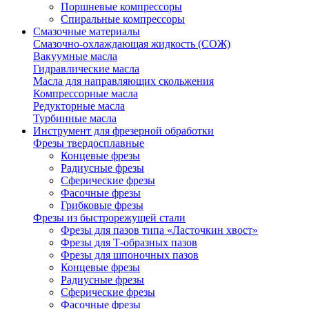
Поршневые компрессоры
Спиральные компрессоры
Смазочные материалы
Смазочно-охлаждающая жидкость (СОЖ)
Вакуумные масла
Гидравлические масла
Масла для направляющих скольжения
Компрессорные масла
Редукторные масла
Турбинные масла
Инструмент для фрезерной обработки
Фрезы твердосплавные
Концевые фрезы
Радиусные фрезы
Сферические фрезы
Фасочные фрезы
Грибковые фрезы
Фрезы из быстрорежущей стали
Фрезы для пазов типа «Ласточкин хвост»
Фрезы для Т-образных пазов
Фрезы для шпоночных пазов
Концевые фрезы
Радиусные фрезы
Сферические фрезы
Фасочные фрезы