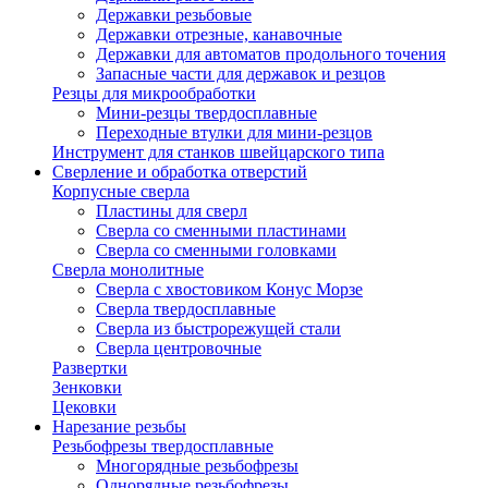
Державки резьбовые
Державки отрезные, канавочные
Державки для автоматов продольного точения
Запасные части для державок и резцов
Резцы для микрообработки
Мини-резцы твердосплавные
Переходные втулки для мини-резцов
Инструмент для станков швейцарского типа
Сверление и обработка отверстий
Корпусные сверла
Пластины для сверл
Сверла со сменными пластинами
Сверла со сменными головками
Сверла монолитные
Сверла с хвостовиком Конус Морзе
Сверла твердосплавные
Сверла из быстрорежущей стали
Сверла центровочные
Развертки
Зенковки
Цековки
Нарезание резьбы
Резьбофрезы твердосплавные
Многорядные резьбофрезы
Однорядные резьбофрезы