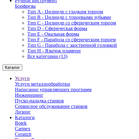
Ручной инструмент
Борфрезы
Тип A - Цилиндр с гладким торцом
Тип В - Цилиндр с торцевыми зубьями
Тип С - Цилиндр со сферическим торцом
Тип D - Сферическая форма
Тип Е - Овальная форма
Тип F - Парабола со сферическим торцем
Тип G - Парабола с заостренной головкой
Тип H - Язычок пламени
Все категории (13)
Каталог
Услуги
Услуги металлообработки
Написание управляющих программ
Инжиниринг
Пуско-наладка станков
Сервисное обслуживание станков
Лизинг
Каталоги
Botek
Carmex
Ceratizit