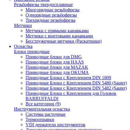
Резьбофрезы твердосплавные
Многорядные резьбофрезы
Однорядные резьбофрезы
Трехрядные резьбофрезы
Метчики
Метчики с прямыми канавками
Метчики с винтовыми канавками
Бесстружечные метчики (Раскатники)
Оснастка
Блоки приводные
Приводные блоки для DMG
Приводные блоки для HAAS
Приводные блоки для MAZAK
Приводные блоки для OKUMA
Приводные Блоки с Креплением DIN 1809
Приводные Блоки с Креплением DIN 5480 (Sauter)
Приводные Блоки с Креплением DIN 5482 (Sauter)
Приводные Блоки с Креплением для Головок
BARRUFFALDI
Все категории (9)
Инструментальная оснастка
Системы расточные
Термооправки
VDI держатели инструментов
Держатели инструментов статические