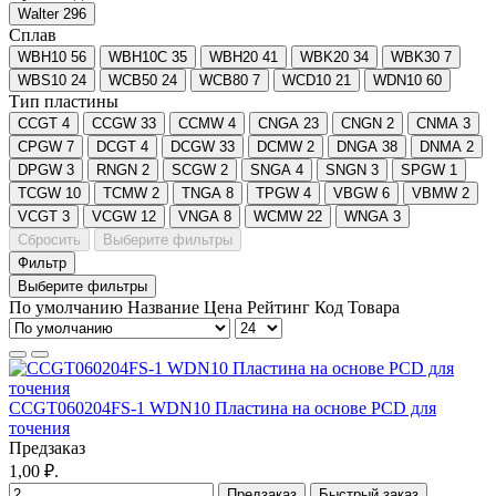
Walter
296
Сплав
WBH10
56
WBH10C
35
WBH20
41
WBK20
34
WBK30
7
WBS10
24
WCB50
24
WCB80
7
WCD10
21
WDN10
60
Тип пластины
CCGT
4
CCGW
33
CCMW
4
CNGA
23
CNGN
2
CNMA
3
CPGW
7
DCGT
4
DCGW
33
DCMW
2
DNGA
38
DNMA
2
DPGW
3
RNGN
2
SCGW
2
SNGA
4
SNGN
3
SPGW
1
TCGW
10
TCMW
2
TNGA
8
TPGW
4
VBGW
6
VBMW
2
VCGT
3
VCGW
12
VNGA
8
WCMW
22
WNGA
3
Сбросить
Выберите фильтры
Фильтр
Выберите фильтры
По умолчанию
Название
Цена
Рейтинг
Код Товара
CCGT060204FS-1 WDN10 Пластина на основе PCD для
точения
Предзаказ
1,00 ₽.
Предзаказ
Быстрый заказ