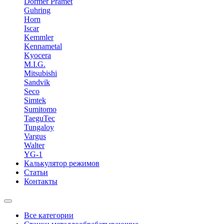
Dormer Pramet
Guhring
Horn
Iscar
Kemmler
Kennametal
Kyocera
M.I.G.
Mitsubishi
Sandvik
Seco
Simtek
Sumitomo
TaeguTec
Tungaloy
Vargus
Walter
YG-1
Калькулятор режимов
Статьи
Контакты
Все категории