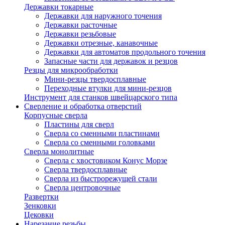
Державки токарные
Державки для наружного точения
Державки расточные
Державки резьбовые
Державки отрезные, канавочные
Державки для автоматов продольного точения
Запасные части для державок и резцов
Резцы для микрообработки
Мини-резцы твердосплавные
Переходные втулки для мини-резцов
Инструмент для станков швейцарского типа
Сверление и обработка отверстий
Корпусные сверла
Пластины для сверл
Сверла со сменными пластинами
Сверла со сменными головками
Сверла монолитные
Сверла с хвостовиком Конус Морзе
Сверла твердосплавные
Сверла из быстрорежущей стали
Сверла центровочные
Развертки
Зенковки
Цековки
Нарезание резьбы