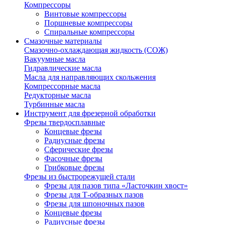
Компрессоры
Винтовые компрессоры
Поршневые компрессоры
Спиральные компрессоры
Смазочные материалы
Смазочно-охлаждающая жидкость (СОЖ)
Вакуумные масла
Гидравлические масла
Масла для направляющих скольжения
Компрессорные масла
Редукторные масла
Турбинные масла
Инструмент для фрезерной обработки
Фрезы твердосплавные
Концевые фрезы
Радиусные фрезы
Сферические фрезы
Фасочные фрезы
Грибковые фрезы
Фрезы из быстрорежущей стали
Фрезы для пазов типа «Ласточкин хвост»
Фрезы для Т-образных пазов
Фрезы для шпоночных пазов
Концевые фрезы
Радиусные фрезы