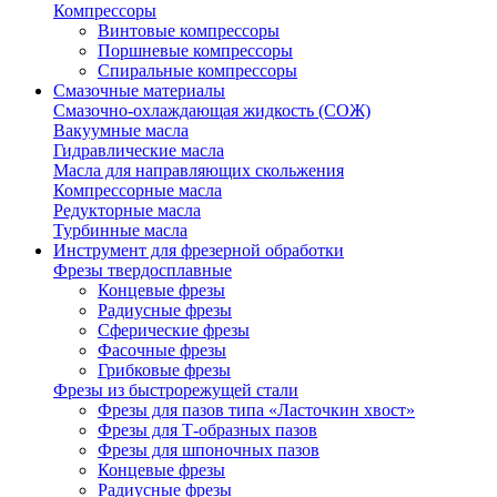
Компрессоры
Винтовые компрессоры
Поршневые компрессоры
Спиральные компрессоры
Смазочные материалы
Смазочно-охлаждающая жидкость (СОЖ)
Вакуумные масла
Гидравлические масла
Масла для направляющих скольжения
Компрессорные масла
Редукторные масла
Турбинные масла
Инструмент для фрезерной обработки
Фрезы твердосплавные
Концевые фрезы
Радиусные фрезы
Сферические фрезы
Фасочные фрезы
Грибковые фрезы
Фрезы из быстрорежущей стали
Фрезы для пазов типа «Ласточкин хвост»
Фрезы для Т-образных пазов
Фрезы для шпоночных пазов
Концевые фрезы
Радиусные фрезы