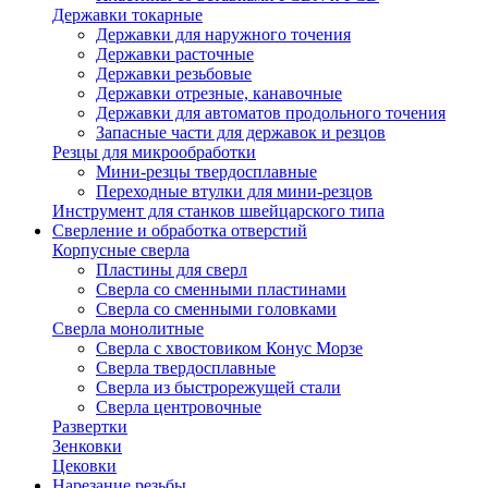
Державки токарные
Державки для наружного точения
Державки расточные
Державки резьбовые
Державки отрезные, канавочные
Державки для автоматов продольного точения
Запасные части для державок и резцов
Резцы для микрообработки
Мини-резцы твердосплавные
Переходные втулки для мини-резцов
Инструмент для станков швейцарского типа
Сверление и обработка отверстий
Корпусные сверла
Пластины для сверл
Сверла со сменными пластинами
Сверла со сменными головками
Сверла монолитные
Сверла с хвостовиком Конус Морзе
Сверла твердосплавные
Сверла из быстрорежущей стали
Сверла центровочные
Развертки
Зенковки
Цековки
Нарезание резьбы