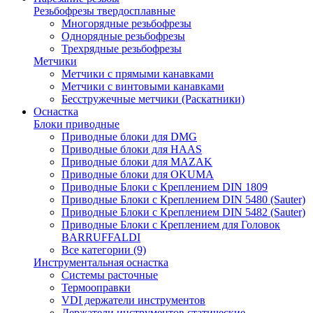
Резьбофрезы твердосплавные
Многорядные резьбофрезы
Однорядные резьбофрезы
Трехрядные резьбофрезы
Метчики
Метчики с прямыми канавками
Метчики с винтовыми канавками
Бесстружечные метчики (Раскатники)
Оснастка
Блоки приводные
Приводные блоки для DMG
Приводные блоки для HAAS
Приводные блоки для MAZAK
Приводные блоки для OKUMA
Приводные Блоки с Креплением DIN 1809
Приводные Блоки с Креплением DIN 5480 (Sauter)
Приводные Блоки с Креплением DIN 5482 (Sauter)
Приводные Блоки с Креплением для Головок
BARRUFFALDI
Все категории (9)
Инструментальная оснастка
Системы расточные
Термооправки
VDI держатели инструментов
Держатели инструментов статические