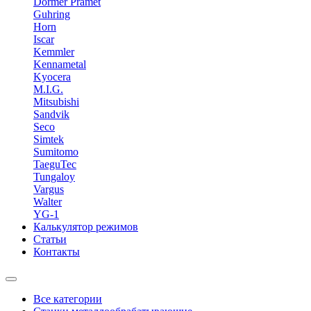
Dormer Pramet
Guhring
Horn
Iscar
Kemmler
Kennametal
Kyocera
M.I.G.
Mitsubishi
Sandvik
Seco
Simtek
Sumitomo
TaeguTec
Tungaloy
Vargus
Walter
YG-1
Калькулятор режимов
Статьи
Контакты
Все категории