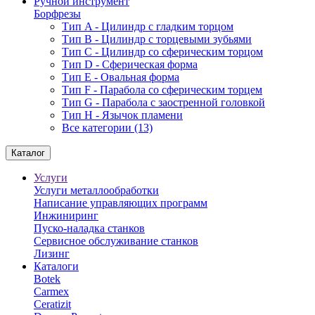
Ручной инструмент
Борфрезы
Тип A - Цилиндр с гладким торцом
Тип В - Цилиндр с торцевыми зубьями
Тип С - Цилиндр со сферическим торцом
Тип D - Сферическая форма
Тип Е - Овальная форма
Тип F - Парабола со сферическим торцем
Тип G - Парабола с заостренной головкой
Тип H - Язычок пламени
Все категории (13)
Каталог
Услуги
Услуги металлообработки
Написание управляющих программ
Инжиниринг
Пуско-наладка станков
Сервисное обслуживание станков
Лизинг
Каталоги
Botek
Carmex
Ceratizit