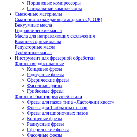
Поршневые компрессоры
Спиральные компрессоры
Смазочные материалы
Смазочно-охлаждающая жидкость (СОЖ)
Вакуумные масла
Гидравлические масла
Масла для направляющих скольжения
Компрессорные масла
Редукторные масла
Турбинные масла
Инструмент для фрезерной обработки
Фрезы твердосплавные
Концевые фрезы
Радиусные фрезы
Сферические фрезы
Фасочные фрезы
Грибковые фрезы
Фрезы из быстрорежущей стали
Фрезы для пазов типа «Ласточкин хвост»
Фрезы для Т-образных пазов
Фрезы для шпоночных пазов
Концевые фрезы
Радиусные фрезы
Сферические фрезы
Фасочные фрезы