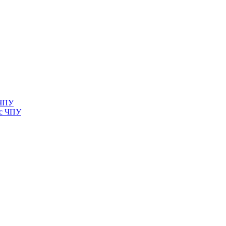
 ЧПУ
 с ЧПУ