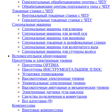
Горизонтальные обрабатывающие центры с ЧПУ
Обрабатывающие центры портального типа с ЧПУ
Токарные станки с ЧПУ
Вертикальный токарные станки с ЧПУ
Горизонтальные токарные станки с ЧПУ
Специальные машины
Специальные машины для клапана
Специальные машины для задней оси
Специальные машины для маховика
Специальные токарные и шлифовальные станки
Специальные машины для коленчатого вала
Специальные машины для ступицы колеса
Вспомогательное оборудование
Пресеттеры и электронные уровни
Пресеттеры OPTIMA
Пресеттеры ИНСТРУМЕНТАЛЬЩИК ПЛЮС
Установки термозажима
Высокоточные электронные уровни
Универсальные электронные уровни
Высокоточные ампульные и механические уровни
Электронные датчики угла наклона
Средства подключения и коммутации
Все категории (9)
Компрессоры
Винтовые компрессоры