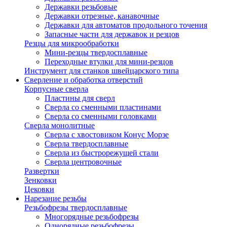
Державки резьбовые
Державки отрезные, канавочные
Державки для автоматов продольного точения
Запасные части для державок и резцов
Резцы для микрообработки
Мини-резцы твердосплавные
Переходные втулки для мини-резцов
Инструмент для станков швейцарского типа
Сверление и обработка отверстий
Корпусные сверла
Пластины для сверл
Сверла со сменными пластинами
Сверла со сменными головками
Сверла монолитные
Сверла с хвостовиком Конус Морзе
Сверла твердосплавные
Сверла из быстрорежущей стали
Сверла центровочные
Развертки
Зенковки
Цековки
Нарезание резьбы
Резьбофрезы твердосплавные
Многорядные резьбофрезы
Однорядные резьбофрезы