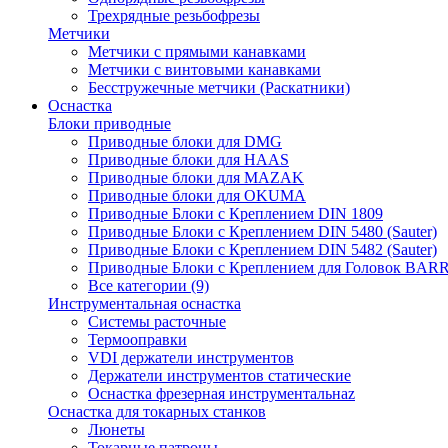
Трехрядные резьбофрезы
Метчики
Метчики с прямыми канавками
Метчики с винтовыми канавками
Бесстружечные метчики (Раскатники)
Оснастка
Блоки приводные
Приводные блоки для DMG
Приводные блоки для HAAS
Приводные блоки для MAZAK
Приводные блоки для OKUMA
Приводные Блоки с Креплением DIN 1809
Приводные Блоки с Креплением DIN 5480 (Sauter)
Приводные Блоки с Креплением DIN 5482 (Sauter)
Приводные Блоки с Креплением для Головок BA
Все категории (9)
Инструментальная оснастка
Системы расточные
Термооправки
VDI держатели инструментов
Держатели инструментов статические
Оснастка фрезерная инструментальнаz
Оснастка для токарных станков
Люнеты
Токарные патроны