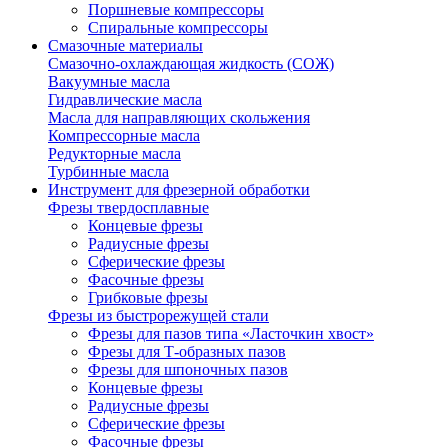
Поршневые компрессоры
Спиральные компрессоры
Смазочные материалы
Смазочно-охлаждающая жидкость (СОЖ)
Вакуумные масла
Гидравлические масла
Масла для направляющих скольжения
Компрессорные масла
Редукторные масла
Турбинные масла
Инструмент для фрезерной обработки
Фрезы твердосплавные
Концевые фрезы
Радиусные фрезы
Сферические фрезы
Фасочные фрезы
Грибковые фрезы
Фрезы из быстрорежущей стали
Фрезы для пазов типа «Ласточкин хвост»
Фрезы для Т-образных пазов
Фрезы для шпоночных пазов
Концевые фрезы
Радиусные фрезы
Сферические фрезы
Фасочные фрезы