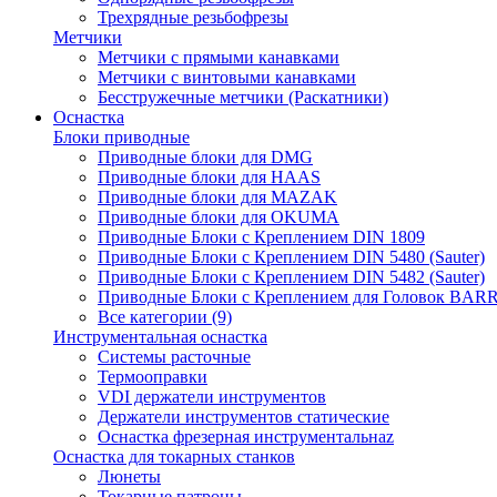
Трехрядные резьбофрезы
Метчики
Метчики с прямыми канавками
Метчики с винтовыми канавками
Бесстружечные метчики (Раскатники)
Оснастка
Блоки приводные
Приводные блоки для DMG
Приводные блоки для HAAS
Приводные блоки для MAZAK
Приводные блоки для OKUMA
Приводные Блоки с Креплением DIN 1809
Приводные Блоки с Креплением DIN 5480 (Sauter)
Приводные Блоки с Креплением DIN 5482 (Sauter)
Приводные Блоки с Креплением для Головок BA
Все категории (9)
Инструментальная оснастка
Системы расточные
Термооправки
VDI держатели инструментов
Держатели инструментов статические
Оснастка фрезерная инструментальнаz
Оснастка для токарных станков
Люнеты
Токарные патроны