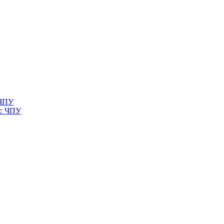
 ЧПУ
 с ЧПУ