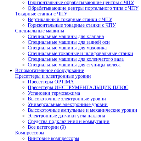
Горизонтальные обрабатывающие центры с ЧПУ
Обрабатывающие центры портального типа с ЧПУ
Токарные станки с ЧПУ
Вертикальный токарные станки с ЧПУ
Горизонтальные токарные станки с ЧПУ
Специальные машины
Специальные машины для клапана
Специальные машины для задней оси
Специальные машины для маховика
Специальные токарные и шлифовальные станки
Специальные машины для коленчатого вала
Специальные машины для ступицы колеса
Вспомогательное оборудование
Пресеттеры и электронные уровни
Пресеттеры OPTIMA
Пресеттеры ИНСТРУМЕНТАЛЬЩИК ПЛЮС
Установки термозажима
Высокоточные электронные уровни
Универсальные электронные уровни
Высокоточные ампульные и механические уровни
Электронные датчики угла наклона
Средства подключения и коммутации
Все категории (9)
Компрессоры
Винтовые компрессоры