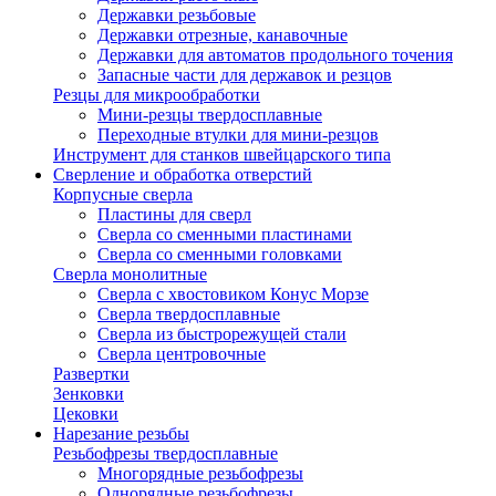
Державки резьбовые
Державки отрезные, канавочные
Державки для автоматов продольного точения
Запасные части для державок и резцов
Резцы для микрообработки
Мини-резцы твердосплавные
Переходные втулки для мини-резцов
Инструмент для станков швейцарского типа
Сверление и обработка отверстий
Корпусные сверла
Пластины для сверл
Сверла со сменными пластинами
Сверла со сменными головками
Сверла монолитные
Сверла с хвостовиком Конус Морзе
Сверла твердосплавные
Сверла из быстрорежущей стали
Сверла центровочные
Развертки
Зенковки
Цековки
Нарезание резьбы
Резьбофрезы твердосплавные
Многорядные резьбофрезы
Однорядные резьбофрезы