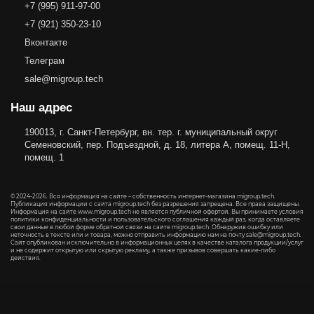
+7 (995) 911-97-00
+7 (921) 350-23-10
Вконтакте
Телеграм
sale@migroup.tech
Наш адрес
190013, г. Санкт-Петербург, вн. тер. г. муниципальный округ
Семеновский, пер. Подъездной, д. 18, литера А, помещ. 11-Н,
помещ. 1
© 2024-2026. Вся информация на сайте – собственность интернет-магазина migroup.tech.
Публикация информации с сайта migroup.tech без разрешения запрещена. Все права защищены.
Информация на сайте www.migroup.tech не является публичной офертой. Вы принимаете условия
политики конфиденциальности
и
пользовательского соглашения
каждый раз, когда оставляете
свои данные в любой форме обратной связи на сайте migroup.tech. Обнаружив ошибку или
неточность в тексте или и товара, можно отправить информацию нам на почту
sale@migroup.tech
.
Сайт опубликован исключительно в информационных целях в качестве каталога продукции/услуг
и не содержит открытую или скрытую рекламу, а также призывов совершать какие-либо
действия.