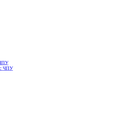
 ЧПУ
 с ЧПУ