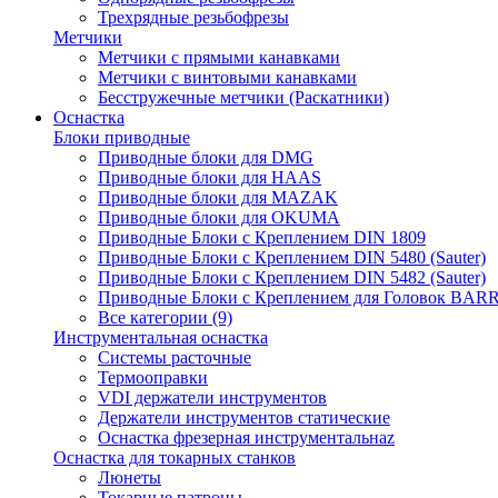
Трехрядные резьбофрезы
Метчики
Метчики с прямыми канавками
Метчики с винтовыми канавками
Бесстружечные метчики (Раскатники)
Оснастка
Блоки приводные
Приводные блоки для DMG
Приводные блоки для HAAS
Приводные блоки для MAZAK
Приводные блоки для OKUMA
Приводные Блоки с Креплением DIN 1809
Приводные Блоки с Креплением DIN 5480 (Sauter)
Приводные Блоки с Креплением DIN 5482 (Sauter)
Приводные Блоки с Креплением для Головок BA
Все категории (9)
Инструментальная оснастка
Системы расточные
Термооправки
VDI держатели инструментов
Держатели инструментов статические
Оснастка фрезерная инструментальнаz
Оснастка для токарных станков
Люнеты
Токарные патроны