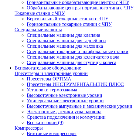
Горизонтальные обрабатывающие центры с ЧПУ
Обрабатывающие центры портального типа с ЧПУ
Токарные станки с ЧПУ
Вертикальный токарные станки с ЧПУ
Горизонтальные токарные станки с ЧПУ
Специальные машины
Специальные машины для клапана
Специальные машины для задней оси
Специальные машины для маховика
Специальные токарные и шлифовальные станки
Специальные машины для коленчатого вала
Специальные машины для ступицы колеса
Вспомогательное оборудование
Пресеттеры и электронные уровни
Пресеттеры OPTIMA
Пресеттеры ИНСТРУМЕНТАЛЬЩИК ПЛЮС
Установки термозажима
Высокоточные электронные уровни
Универсальные электронные уровни
Высокоточные ампульные и механические уровни
Электронные датчики угла наклона
Средства подключения и коммутации
Все категории (9)
Компрессоры
Винтовые компрессоры