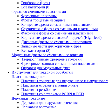
Грибковые фрезы
Все категории (8)
Фрезы со сменными пластинами
Фрезерные пластины
Фрезы торцевые насадные
Концевые фрезы со сменными пластинами
Сферические фрезы со сменными пластинами
Фасочные фрезы со сменными пластинами
Корпусные фрезы с высокой подачей (High-feed)
Дисковые фрезы со сменными пластинами
Запасные части для корпусных фрез
Все категории (8)
Модульные фрезы со сменными головками
Твердосплавные фрезерные головки
Фрезерные головки со сменными пластинами
Оправки для модульных фрез
Инструмент для токарной обработки
Пластины токарные
Пластины токарные для внутреннего и наружного 
Пластины отрезные и канавочные
Пластины резьбовые
Пластины со вставками PCBN и PCD
Державки токарные
Державки для наружного точения
Державки расточные