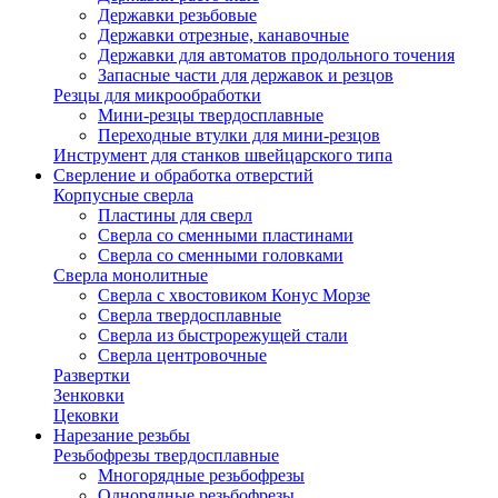
Державки резьбовые
Державки отрезные, канавочные
Державки для автоматов продольного точения
Запасные части для державок и резцов
Резцы для микрообработки
Мини-резцы твердосплавные
Переходные втулки для мини-резцов
Инструмент для станков швейцарского типа
Сверление и обработка отверстий
Корпусные сверла
Пластины для сверл
Сверла со сменными пластинами
Сверла со сменными головками
Сверла монолитные
Сверла с хвостовиком Конус Морзе
Сверла твердосплавные
Сверла из быстрорежущей стали
Сверла центровочные
Развертки
Зенковки
Цековки
Нарезание резьбы
Резьбофрезы твердосплавные
Многорядные резьбофрезы
Однорядные резьбофрезы