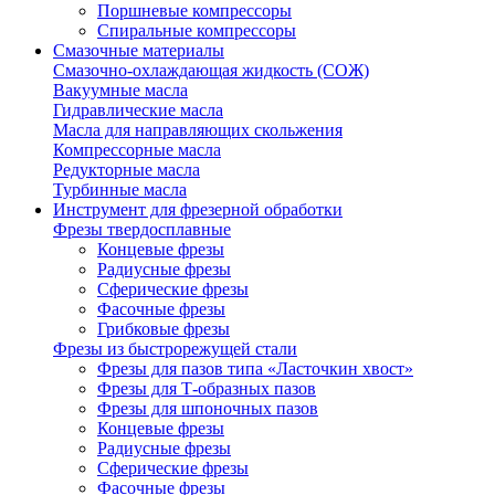
Поршневые компрессоры
Спиральные компрессоры
Смазочные материалы
Смазочно-охлаждающая жидкость (СОЖ)
Вакуумные масла
Гидравлические масла
Масла для направляющих скольжения
Компрессорные масла
Редукторные масла
Турбинные масла
Инструмент для фрезерной обработки
Фрезы твердосплавные
Концевые фрезы
Радиусные фрезы
Сферические фрезы
Фасочные фрезы
Грибковые фрезы
Фрезы из быстрорежущей стали
Фрезы для пазов типа «Ласточкин хвост»
Фрезы для Т-образных пазов
Фрезы для шпоночных пазов
Концевые фрезы
Радиусные фрезы
Сферические фрезы
Фасочные фрезы