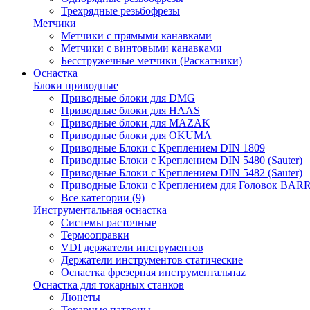
Трехрядные резьбофрезы
Метчики
Метчики с прямыми канавками
Метчики с винтовыми канавками
Бесстружечные метчики (Раскатники)
Оснастка
Блоки приводные
Приводные блоки для DMG
Приводные блоки для HAAS
Приводные блоки для MAZAK
Приводные блоки для OKUMA
Приводные Блоки с Креплением DIN 1809
Приводные Блоки с Креплением DIN 5480 (Sauter)
Приводные Блоки с Креплением DIN 5482 (Sauter)
Приводные Блоки с Креплением для Головок BA
Все категории (9)
Инструментальная оснастка
Системы расточные
Термооправки
VDI держатели инструментов
Держатели инструментов статические
Оснастка фрезерная инструментальнаz
Оснастка для токарных станков
Люнеты
Токарные патроны