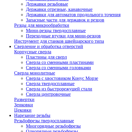
Державки резьбовые
Державки отрезные, канавочные
Державки для автоматов продольного точения
Запасные части для державок и резцов
Резцы для микрообработки
Мини-резцы твердосплавные
Переходные втулки для мини-резцов
Инструмент для станков швейцарского типа
Сверление и обработка отверстий
Корпусные сверла
Пластины для сверл
Сверла со сменными пластинами
Сверла со сменными головками
Сверла монолитные
Сверла с хвостовиком Конус Морзе
Сверла твердосплавные
Сверла из быстрорежущей стали
Сверла центровочные
Развертки
Зенковки
Цековки
Нарезание резьбы
Резьбофрезы твердосплавные
Многорядные резьбофрезы
Однорядные резьбофрезы