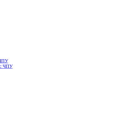
 ЧПУ
 с ЧПУ