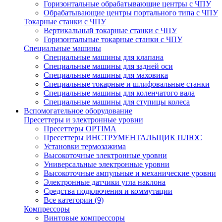
Горизонтальные обрабатывающие центры с ЧПУ
Обрабатывающие центры портального типа с ЧПУ
Токарные станки с ЧПУ
Вертикальный токарные станки с ЧПУ
Горизонтальные токарные станки с ЧПУ
Специальные машины
Специальные машины для клапана
Специальные машины для задней оси
Специальные машины для маховика
Специальные токарные и шлифовальные станки
Специальные машины для коленчатого вала
Специальные машины для ступицы колеса
Вспомогательное оборудование
Пресеттеры и электронные уровни
Пресеттеры OPTIMA
Пресеттеры ИНСТРУМЕНТАЛЬЩИК ПЛЮС
Установки термозажима
Высокоточные электронные уровни
Универсальные электронные уровни
Высокоточные ампульные и механические уровни
Электронные датчики угла наклона
Средства подключения и коммутации
Все категории (9)
Компрессоры
Винтовые компрессоры