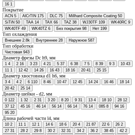
16
1
Покрытие
ACN
5
AlCrTIN
175
DLC
75
Millhard Composite Coating
50
SiTiN
50
TAA
14
TAX
66
TAZ
38
WJ30TF
109
WK40RC
9
WK40TF
49
WK40TZ
6
Без покрытия
98
Нет
199
Тип охлаждения
Внешнее
2.8
k
Внутреннее
28
Наружное
587
Тип обработки
Чистовая
943
Диаметр фрезы Dc h9, мм
1
4
2
16
3
23
4
21
5
37
6
38
7
5
8
39
9
3
10
43
11
1
12
42
14
26
16
43
18
16
20
41
25
15
Диаметр хвостовика d1 h6, мм
3
4
4
2
6
110
8
46
10
47
12
45
14
24
16
46
18
14
20
42
25
14
Диаметр шейки - d2, мм
0
122
1
32
2
31
3
20
8
20
9
31
13
4
18
10
28
12
37
12
45
16
46
14
56
14
66
14
76
14
085
8
94
16
95
20
Длина рабочей части l4, мм
10
2
11
1
12
1
14
6
18
6
20
4
21
87
22
6
26
2
27
31
28
2
29
8
30
2
32
31
34
2
36
2
38
45
42
2