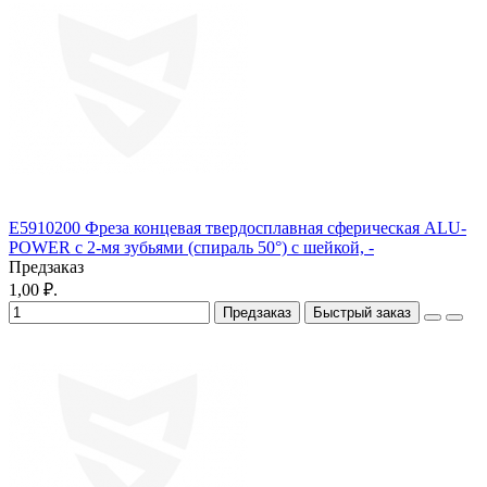
E5910200 Фреза концевая твердосплавная cферическая ALU-
POWER с 2-мя зубьями (спираль 50°) с шейкой, -
Предзаказ
1,00 ₽.
Предзаказ
Быстрый заказ