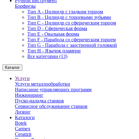
Ручной инструмент
Борфрезы
Тип A - Цилиндр с гладким торцом
Тип В - Цилиндр с торцевыми зубьями
Тип С - Цилиндр со сферическим торцом
Тип D - Сферическая форма
Тип Е - Овальная форма
Тип F - Парабола со сферическим торцем
Тип G - Парабола с заостренной головкой
Тип H - Язычок пламени
Все категории (13)
Каталог
Услуги
Услуги металлообработки
Написание управляющих программ
Инжиниринг
Пуско-наладка станков
Сервисное обслуживание станков
Лизинг
Каталоги
Botek
Carmex
Ceratizit