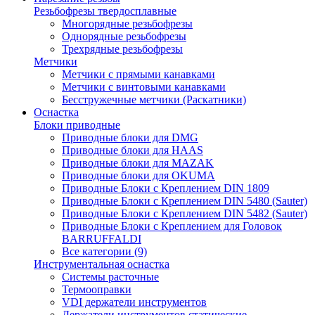
Резьбофрезы твердосплавные
Многорядные резьбофрезы
Однорядные резьбофрезы
Трехрядные резьбофрезы
Метчики
Метчики с прямыми канавками
Метчики с винтовыми канавками
Бесстружечные метчики (Раскатники)
Оснастка
Блоки приводные
Приводные блоки для DMG
Приводные блоки для HAAS
Приводные блоки для MAZAK
Приводные блоки для OKUMA
Приводные Блоки с Креплением DIN 1809
Приводные Блоки с Креплением DIN 5480 (Sauter)
Приводные Блоки с Креплением DIN 5482 (Sauter)
Приводные Блоки с Креплением для Головок
BARRUFFALDI
Все категории (9)
Инструментальная оснастка
Системы расточные
Термооправки
VDI держатели инструментов
Держатели инструментов статические