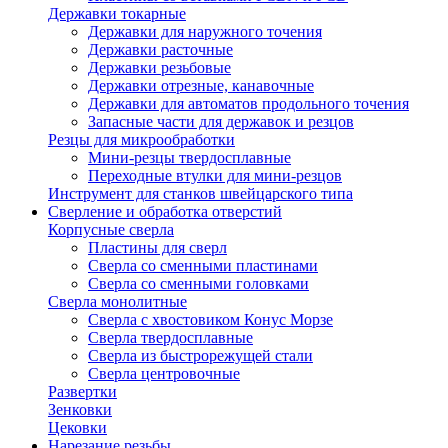
Державки токарные
Державки для наружного точения
Державки расточные
Державки резьбовые
Державки отрезные, канавочные
Державки для автоматов продольного точения
Запасные части для державок и резцов
Резцы для микрообработки
Мини-резцы твердосплавные
Переходные втулки для мини-резцов
Инструмент для станков швейцарского типа
Сверление и обработка отверстий
Корпусные сверла
Пластины для сверл
Сверла со сменными пластинами
Сверла со сменными головками
Сверла монолитные
Сверла с хвостовиком Конус Морзе
Сверла твердосплавные
Сверла из быстрорежущей стали
Сверла центровочные
Развертки
Зенковки
Цековки
Нарезание резьбы