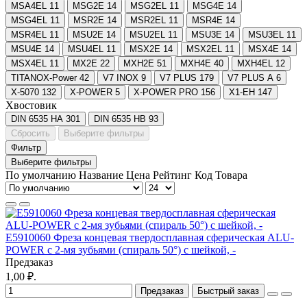
MSA4EL
11
MSG2E
14
MSG2EL
11
MSG4E
14
MSG4EL
11
MSR2E
14
MSR2EL
11
MSR4E
14
MSR4EL
11
MSU2E
14
MSU2EL
11
MSU3E
14
MSU3EL
11
MSU4E
14
MSU4EL
11
MSX2E
14
MSX2EL
11
MSX4E
14
MSX4EL
11
MX2E
22
MXН2E
51
MXН4E
40
MXН4EL
12
TITANOX-Power
42
V7 INOX
9
V7 PLUS
179
V7 PLUS A
6
X-5070
132
X-POWER
5
X-POWER PRO
156
X1-EH
147
Хвостовик
DIN 6535 HA
301
DIN 6535 HB
93
Сбросить
Выберите фильтры
Фильтр
Выберите фильтры
По умолчанию
Название
Цена
Рейтинг
Код Товара
E5910060 Фреза концевая твердосплавная cферическая ALU-
POWER с 2-мя зубьями (спираль 50°) с шейкой, -
Предзаказ
1,00 ₽.
Предзаказ
Быстрый заказ