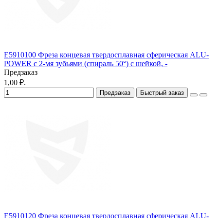
E5910100 Фреза концевая твердосплавная cферическая ALU-
POWER с 2-мя зубьями (спираль 50°) с шейкой, -
Предзаказ
1,00 ₽.
Предзаказ
Быстрый заказ
E5910120 Фреза концевая твердосплавная cферическая ALU-