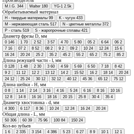
Производитель
M.I.G.
344
Walter
180
YG-1
2.5
k
Обрабатываемый материал
H - твердые материалы
99
K - чугун
433
M - нержавеющая сталь
517
N - цветные металлы
372
P - сталь
519
S - жаропрочные сплавы
421
Диаметр фрезы D, мм
0
146
1
70
2
52
3
57
4
70
5
80
05
2
6
64
06
2
7
16
07
2
8
52
08
2
9
2
09
2
10
24
12
24
15
6
16
24
20
24
25
2
35
2
45
2
55
2
65
2
75
2
85
2
Длина режущей части - l, мм
0
128
1
48
2
30
3
60
4
59
5
69
6
50
7
18
8
42
9
2
11
12
12
2
13
12
14
2
15
52
16
2
18
14
20
24
24
12
25
24
30
12
32
12
40
12
45
36
65
12
75
12
Длина шейки - H, мм
0
8
1
14
2
14
3
16
4
16
5
24
6
16
8
16
10
16
12
8
14
8
16
16
18
16
20
15
25
8
30
4
35
4
Диаметр хвостовика - d, мм
4
300
6
117
8
36
10
24
12
24
16
24
20
24
Общая длина - L, мм
50
306
60
39
75
96
100
84
150
24
Кол-во зубьев
1
6
2
335
3
154
4
386
5
23
6
27
8
9
10
1
12
1