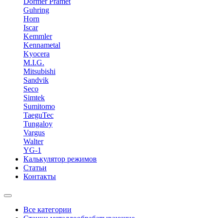
Dormer Pramet
Guhring
Horn
Iscar
Kemmler
Kennametal
Kyocera
M.I.G.
Mitsubishi
Sandvik
Seco
Simtek
Sumitomo
TaeguTec
Tungaloy
Vargus
Walter
YG-1
Калькулятор режимов
Статьи
Контакты
Все категории