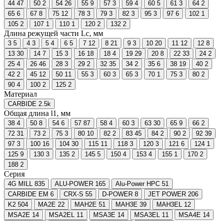
44
47
50
2
54
26
55
9
57
3
59
4
60
5
61
3
64
2
65
6
67
8
75
12
78
3
79
3
82
3
95
3
97
6
102
1
105
2
107
1
110
1
120
2
132
2
Длина режущей части Lc, мм
3
5
4
3
5
4
6
5
7
12
8
21
9
3
10
20
11
12
12
8
13
30
14
7
15
3
16
18
18
4
19
29
20
8
22
33
24
2
25
4
26
46
28
3
29
2
32
35
34
2
35
6
38
19
40
2
42
2
45
12
50
11
55
3
60
3
65
3
70
1
75
3
80
2
90
4
100
2
125
2
Материал
CARBIDE
2.5
k
Общая длина l1, мм
38
4
50
8
54
6
57
87
58
4
60
3
63
30
65
9
66
2
72
31
73
2
75
3
80
10
82
2
83
45
84
2
90
2
92
39
97
3
100
16
104
30
115
11
118
3
120
3
121
6
124
1
125
9
130
3
135
2
145
5
150
4
153
4
155
1
170
2
188
2
Серия
4G MILL
835
ALU-POWER
165
Alu-Power HPC
51
CARBIDE EM
6
CRX-S
55
D-POWER
8
JET POWER
206
K2
504
MA2E
22
MAН2E
51
MAН3E
39
MAН3EL
12
MSA2E
14
MSA2EL
11
MSA3E
14
MSA3EL
11
MSA4E
14