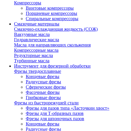
Компрессоры
Винтовые компрессоры
Поршневые компрессоры
Спиральные компрессоры
Смазочные материалы
Смазочно-охлаждающая жидкость (СОЖ)
Вакуумные масла
Гидравлические масла
Масла для направляющих скольжения
Компрессорные масла
Редукторные масла
Турбинные масла
Инструмент для фрезерной обработки
Фрезы твердосплавные
Концевые фрезы
Радиусные фрезы
Сферические фрезы
Фасочные фрезы
Грибковые фрезы
Фрезы из быстрорежущей стали
Фрезы для пазов типа «Ласточкин хвост»
Фрезы для Т-образных пазов
Фрезы для шпоночных пазов
Концевые фрезы
Радиусные фрезы