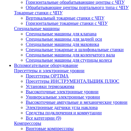
Горизонтальные обрабатывающие центры с ЧПУ
Обрабатывающие центры портального типа с ЧПУ
Токарные станки с ЧПУ
Вертикальный токарные станки с ЧПУ
Горизонтальные токарные станки с ЧПУ
Специальные машины
Специальные машины для клапана
Специальные машины для задней оси
Специальные машины для маховика
Специальные токарные и шлифовальные станки
Специальные машины для коленчатого вала
Специальные машины для ступицы колеса
Вспомогательное оборудование
Пресеттеры и электронные уровни
Пресеттеры OPTIMA
Пресеттеры ИНСТРУМЕНТАЛЬЩИК ПЛЮС
Установки термозажима
Высокоточные электронные уровни
Универсальные электронные уровни
Высокоточные ампульные и механические уровни
Электронные датчики угла наклона
Средства подключения и коммутации
Все категории (9)
Компрессоры
Винтовые компрессоры