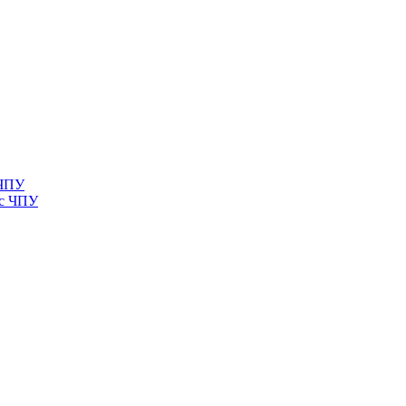
 ЧПУ
 с ЧПУ