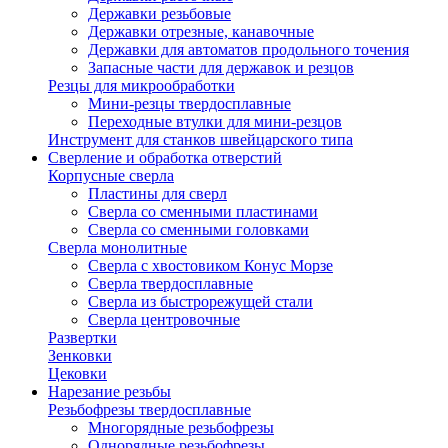
Державки резьбовые
Державки отрезные, канавочные
Державки для автоматов продольного точения
Запасные части для державок и резцов
Резцы для микрообработки
Мини-резцы твердосплавные
Переходные втулки для мини-резцов
Инструмент для станков швейцарского типа
Сверление и обработка отверстий
Корпусные сверла
Пластины для сверл
Сверла со сменными пластинами
Сверла со сменными головками
Сверла монолитные
Сверла с хвостовиком Конус Морзе
Сверла твердосплавные
Сверла из быстрорежущей стали
Сверла центровочные
Развертки
Зенковки
Цековки
Нарезание резьбы
Резьбофрезы твердосплавные
Многорядные резьбофрезы
Однорядные резьбофрезы