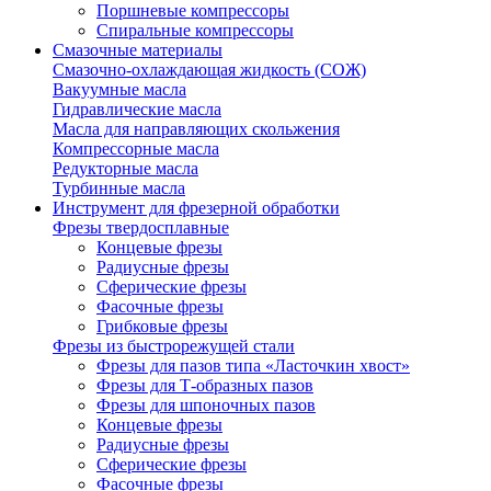
Поршневые компрессоры
Спиральные компрессоры
Смазочные материалы
Смазочно-охлаждающая жидкость (СОЖ)
Вакуумные масла
Гидравлические масла
Масла для направляющих скольжения
Компрессорные масла
Редукторные масла
Турбинные масла
Инструмент для фрезерной обработки
Фрезы твердосплавные
Концевые фрезы
Радиусные фрезы
Сферические фрезы
Фасочные фрезы
Грибковые фрезы
Фрезы из быстрорежущей стали
Фрезы для пазов типа «Ласточкин хвост»
Фрезы для Т-образных пазов
Фрезы для шпоночных пазов
Концевые фрезы
Радиусные фрезы
Сферические фрезы
Фасочные фрезы