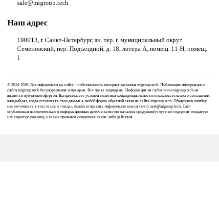
sale@migroup.tech
Наш адрес
190013, г. Санкт-Петербург, вн. тер. г. муниципальный округ
Семеновский, пер. Подъездной, д. 18, литера А, помещ. 11-Н, помещ.
1
© 2024-2026. Вся информация на сайте – собственность интернет-магазина migroup.tech. Публикация информации с
сайта migroup.tech без разрешения запрещена. Все права защищены. Информация на сайте www.migroup.tech не
является публичной офертой. Вы принимаете условия
политики конфиденциальности
и
пользовательского соглашения
каждый раз, когда оставляете свои данные в любой форме обратной связи на сайте migroup.tech. Обнаружив ошибку
или неточность в тексте или и товара, можно отправить информацию нам на почту
sale@migroup.tech
. Сайт
опубликован исключительно в информационных целях в качестве каталога продукции/услуг и не содержит открытую
или скрытую рекламу, а также призывов совершать какие-либо действия.