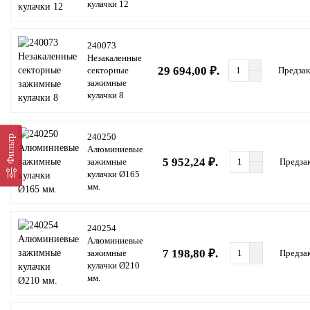
кулачки 12
240073
Незакаленные
29 694,00 ₽.
секторные
Предзак
зажимные
кулачки 8
240250
Фильтр
Алюминиевые
5 952,24 ₽.
зажимные
Предза
кулачки Ø165
мм.
240254
Алюминиевые
7 198,80 ₽.
зажимные
Предза
кулачки Ø210
мм.