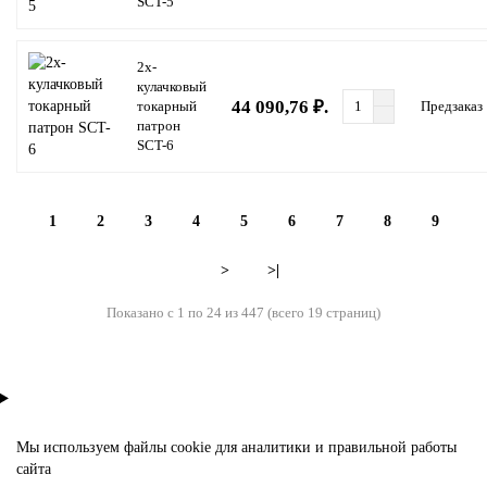
SCT-5
2х-
кулачковый
44 090,76 ₽.
токарный
Предзаказ
патрон
SCT-6
1
2
3
4
5
6
7
8
9
>
>|
Показано с 1 по 24 из 447 (всего 19 страниц)
Мы используем файлы
cookie
для аналитики и правильной работы
сайта