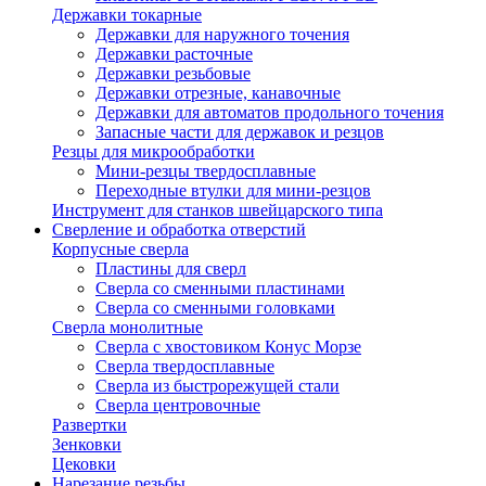
Державки токарные
Державки для наружного точения
Державки расточные
Державки резьбовые
Державки отрезные, канавочные
Державки для автоматов продольного точения
Запасные части для державок и резцов
Резцы для микрообработки
Мини-резцы твердосплавные
Переходные втулки для мини-резцов
Инструмент для станков швейцарского типа
Сверление и обработка отверстий
Корпусные сверла
Пластины для сверл
Сверла со сменными пластинами
Сверла со сменными головками
Сверла монолитные
Сверла с хвостовиком Конус Морзе
Сверла твердосплавные
Сверла из быстрорежущей стали
Сверла центровочные
Развертки
Зенковки
Цековки
Нарезание резьбы