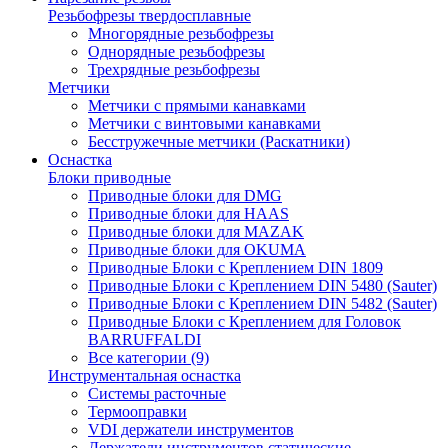
Резьбофрезы твердосплавные
Многорядные резьбофрезы
Однорядные резьбофрезы
Трехрядные резьбофрезы
Метчики
Метчики с прямыми канавками
Метчики с винтовыми канавками
Бесстружечные метчики (Раскатники)
Оснастка
Блоки приводные
Приводные блоки для DMG
Приводные блоки для HAAS
Приводные блоки для MAZAK
Приводные блоки для OKUMA
Приводные Блоки с Креплением DIN 1809
Приводные Блоки с Креплением DIN 5480 (Sauter)
Приводные Блоки с Креплением DIN 5482 (Sauter)
Приводные Блоки с Креплением для Головок
BARRUFFALDI
Все категории (9)
Инструментальная оснастка
Системы расточные
Термооправки
VDI держатели инструментов
Держатели инструментов статические