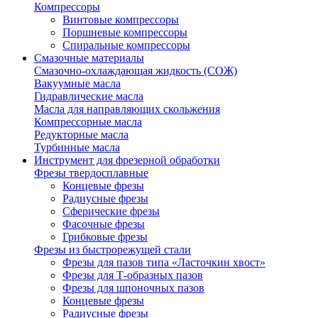
Компрессоры
Винтовые компрессоры
Поршневые компрессоры
Спиральные компрессоры
Смазочные материалы
Смазочно-охлаждающая жидкость (СОЖ)
Вакуумные масла
Гидравлические масла
Масла для направляющих скольжения
Компрессорные масла
Редукторные масла
Турбинные масла
Инструмент для фрезерной обработки
Фрезы твердосплавные
Концевые фрезы
Радиусные фрезы
Сферические фрезы
Фасочные фрезы
Грибковые фрезы
Фрезы из быстрорежущей стали
Фрезы для пазов типа «Ласточкин хвост»
Фрезы для Т-образных пазов
Фрезы для шпоночных пазов
Концевые фрезы
Радиусные фрезы