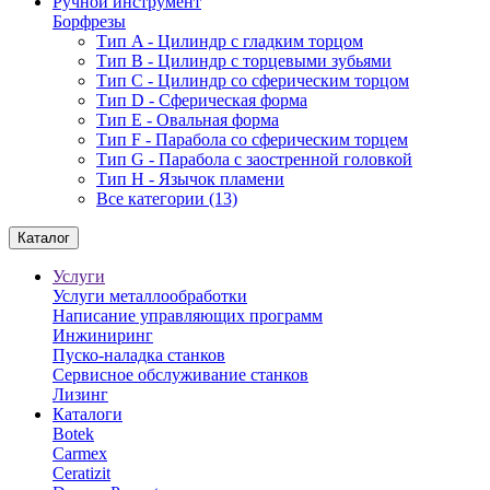
Ручной инструмент
Борфрезы
Тип A - Цилиндр с гладким торцом
Тип В - Цилиндр с торцевыми зубьями
Тип С - Цилиндр со сферическим торцом
Тип D - Сферическая форма
Тип Е - Овальная форма
Тип F - Парабола со сферическим торцем
Тип G - Парабола с заостренной головкой
Тип H - Язычок пламени
Все категории (13)
Каталог
Услуги
Услуги металлообработки
Написание управляющих программ
Инжиниринг
Пуско-наладка станков
Сервисное обслуживание станков
Лизинг
Каталоги
Botek
Carmex
Ceratizit