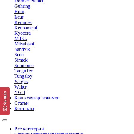
Dormer Pramet
Guhring
Horn
Iscar
Kemmler
Kennametal
Kyocera
M.I.G.
Mitsubishi
Sandvik
Seco
Simtek
Sumitomo
TaeguTec
Tungaloy
Vargus
Walter
YG-1
Фильтр
Калькулятор режимов
Статьи
Контакты
Все категории