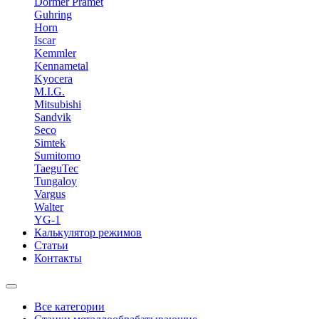
Dormer Pramet
Guhring
Horn
Iscar
Kemmler
Kennametal
Kyocera
M.I.G.
Mitsubishi
Sandvik
Seco
Simtek
Sumitomo
TaeguTec
Tungaloy
Vargus
Walter
YG-1
Калькулятор режимов
Статьи
Контакты
Все категории