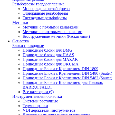
Резьбофрезы твердосплавные
Многорядные резьбофрезы
Однорядные резьбофрезы
Трехрядные резьбофрезы
Метчики
Метчики с прямыми канавками
Метчики с винтовыми канавками
Бесстружечные метчики (Раскатники)
Оснастка
Блоки приводные
Приводные блоки для DMG
Приводные блоки для HAAS
Приводные блоки для MAZAK
Приводные блоки для OKUMA
Приводные Блоки с Креплением DIN 1809
Приводные Блоки с Креплением DIN 5480 (Sauter)
Приводные Блоки с Креплением DIN 5482 (Sauter)
Приводные Блоки с Креплением для Головок
BARRUFFALDI
Все категории (9)
Инструментальная оснастка
Системы расточные
Термооправки
VDI держатели инструментов
Держатели инструментов статические