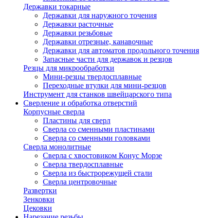
Державки токарные
Державки для наружного точения
Державки расточные
Державки резьбовые
Державки отрезные, канавочные
Державки для автоматов продольного точения
Запасные части для державок и резцов
Резцы для микрообработки
Мини-резцы твердосплавные
Переходные втулки для мини-резцов
Инструмент для станков швейцарского типа
Сверление и обработка отверстий
Корпусные сверла
Пластины для сверл
Сверла со сменными пластинами
Сверла со сменными головками
Сверла монолитные
Сверла с хвостовиком Конус Морзе
Сверла твердосплавные
Сверла из быстрорежущей стали
Сверла центровочные
Развертки
Зенковки
Цековки
Нарезание резьбы