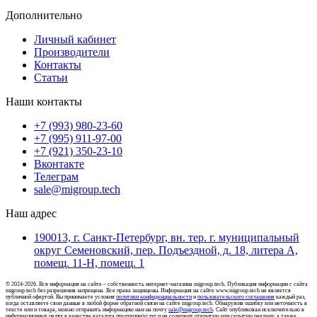
Дополнительно
Личный кабинет
Производители
Контакты
Статьи
Наши контакты
+7 (993) 980-23-60
+7 (995) 911-97-00
+7 (921) 350-23-10
Вконтакте
Телеграм
sale@migroup.tech
Наш адрес
190013, г. Санкт-Петербург, вн. тер. г. муниципальный
округ Семеновский, пер. Подъездной, д. 18, литера А,
помещ. 11-Н, помещ. 1
© 2024-2026. Вся информация на сайте – собственность интернет-магазина migroup.tech. Публикация информации с сайта
migroup.tech без разрешения запрещена. Все права защищены. Информация на сайте www.migroup.tech не является
публичной офертой. Вы принимаете условия
политики конфиденциальности
и
пользовательского соглашения
каждый раз,
когда оставляете свои данные в любой форме обратной связи на сайте migroup.tech. Обнаружив ошибку или неточность в
тексте или и товара, можно отправить информацию нам на почту
sale@migroup.tech
. Сайт опубликован исключительно в
информационных целях в качестве каталога продукции/услуг и не содержит открытую или скрытую рекламу, а также