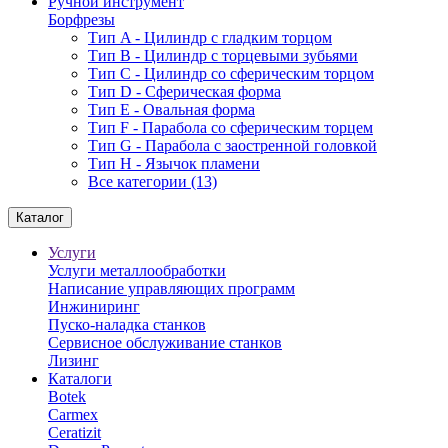
Ручной инструмент
Борфрезы
Тип A - Цилиндр с гладким торцом
Тип В - Цилиндр с торцевыми зубьями
Тип С - Цилиндр со сферическим торцом
Тип D - Сферическая форма
Тип Е - Овальная форма
Тип F - Парабола со сферическим торцем
Тип G - Парабола с заостренной головкой
Тип H - Язычок пламени
Все категории (13)
Каталог
Услуги
Услуги металлообработки
Написание управляющих программ
Инжиниринг
Пуско-наладка станков
Сервисное обслуживание станков
Лизинг
Каталоги
Botek
Carmex
Ceratizit