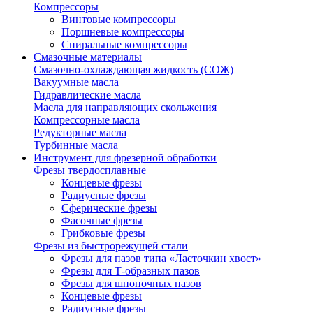
Компрессоры
Винтовые компрессоры
Поршневые компрессоры
Спиральные компрессоры
Смазочные материалы
Смазочно-охлаждающая жидкость (СОЖ)
Вакуумные масла
Гидравлические масла
Масла для направляющих скольжения
Компрессорные масла
Редукторные масла
Турбинные масла
Инструмент для фрезерной обработки
Фрезы твердосплавные
Концевые фрезы
Радиусные фрезы
Сферические фрезы
Фасочные фрезы
Грибковые фрезы
Фрезы из быстрорежущей стали
Фрезы для пазов типа «Ласточкин хвост»
Фрезы для Т-образных пазов
Фрезы для шпоночных пазов
Концевые фрезы
Радиусные фрезы