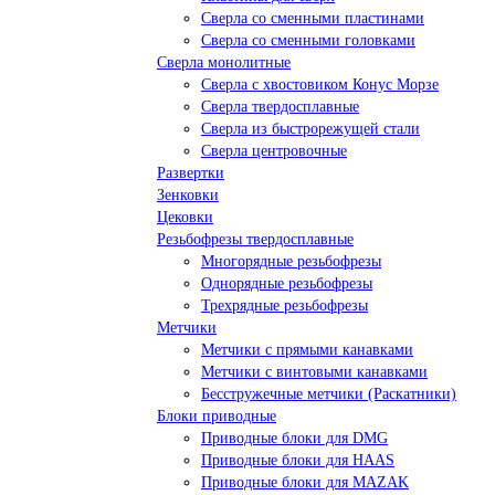
Сверла со сменными пластинами
Сверла со сменными головками
Сверла монолитные
Сверла с хвостовиком Конус Морзе
Сверла твердосплавные
Сверла из быстрорежущей стали
Сверла центровочные
Развертки
Зенковки
Цековки
Резьбофрезы твердосплавные
Многорядные резьбофрезы
Однорядные резьбофрезы
Трехрядные резьбофрезы
Метчики
Метчики с прямыми канавками
Метчики с винтовыми канавками
Бесстружечные метчики (Раскатники)
Блоки приводные
Приводные блоки для DMG
Приводные блоки для HAAS
Приводные блоки для MAZAK