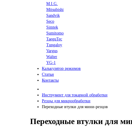
M.I.G.
Mitsubishi
Sandvik
Seco
Simtek
Sumitomo
TaeguTec
Tungaloy
Vargus
Walter
YG-1
Калькулятор режимов
Статьи
Контакты
Инструмент для токарной обработки
Резцы для микрообработки
Переходные втулки для мини-резцов
Переходные втулки для ми