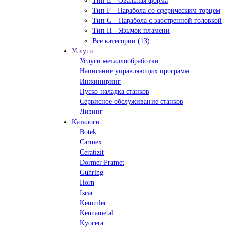
Тип Е - Овальная форма
Тип F - Парабола со сферическим торцем
Тип G - Парабола с заостренной головкой
Тип H - Язычок пламени
Все категории (13)
Услуги
Услуги металлообработки
Написание управляющих программ
Инжиниринг
Пуско-наладка станков
Сервисное обслуживание станков
Лизинг
Каталоги
Botek
Carmex
Ceratizit
Dormer Pramet
Guhring
Horn
Iscar
Kemmler
Kennametal
Kyocera