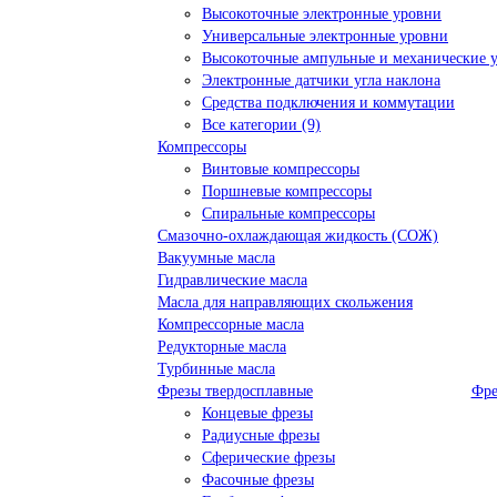
Высокоточные электронные уровни
Универсальные электронные уровни
Высокоточные ампульные и механические 
Электронные датчики угла наклона
Средства подключения и коммутации
Все категории (9)
Компрессоры
Винтовые компрессоры
Поршневые компрессоры
Спиральные компрессоры
Смазочно-охлаждающая жидкость (СОЖ)
Вакуумные масла
Гидравлические масла
Масла для направляющих скольжения
Компрессорные масла
Редукторные масла
Турбинные масла
Фрезы твердосплавные
Фре
Концевые фрезы
Радиусные фрезы
Сферические фрезы
Фасочные фрезы