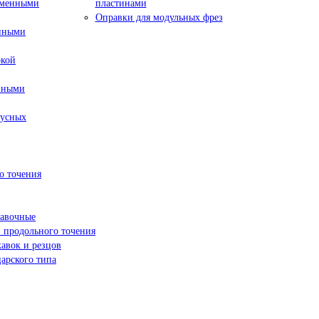
сменными
пластинами
Оправки для модульных фрез
енными
окой
нными
пусных
о точения
навочные
 продольного точения
жавок и резцов
арского типа