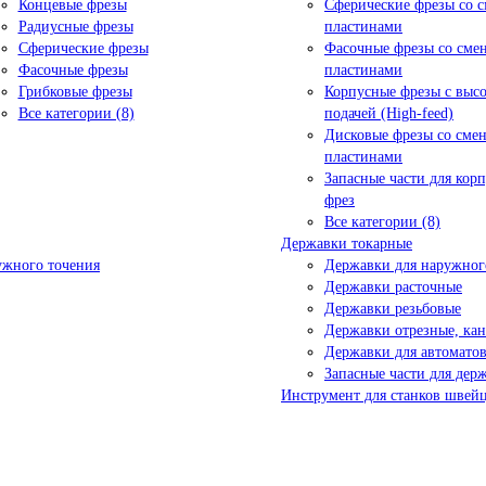
Концевые фрезы
Сферические фрезы со 
Радиусные фрезы
пластинами
Сферические фрезы
Фасочные фрезы со см
Фасочные фрезы
пластинами
Грибковые фрезы
Корпусные фрезы с выс
Все категории (8)
подачей (High-feed)
Дисковые фрезы со сме
пластинами
Запасные части для кор
фрез
Все категории (8)
Державки токарные
ужного точения
Державки для наружног
Державки расточные
Державки резьбовые
Державки отрезные, ка
Державки для автоматов
Запасные части для дер
Инструмент для станков швейц