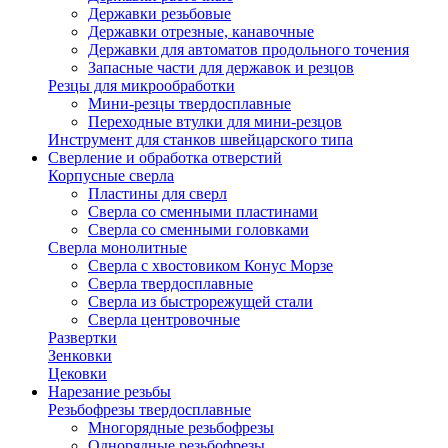
Державки резьбовые
Державки отрезные, канавочные
Державки для автоматов продольного точения
Запасные части для державок и резцов
Резцы для микрообработки
Мини-резцы твердосплавные
Переходные втулки для мини-резцов
Инструмент для станков швейцарского типа
Сверление и обработка отверстий
Корпусные сверла
Пластины для сверл
Сверла со сменными пластинами
Сверла со сменными головками
Сверла монолитные
Сверла с хвостовиком Конус Морзе
Сверла твердосплавные
Сверла из быстрорежущей стали
Сверла центровочные
Развертки
Зенковки
Цековки
Нарезание резьбы
Резьбофрезы твердосплавные
Многорядные резьбофрезы
Однорядные резьбофрезы