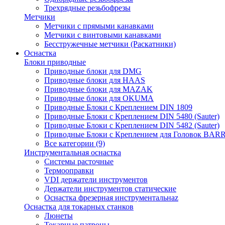
Трехрядные резьбофрезы
Метчики
Метчики с прямыми канавками
Метчики с винтовыми канавками
Бесстружечные метчики (Раскатники)
Оснастка
Блоки приводные
Приводные блоки для DMG
Приводные блоки для HAAS
Приводные блоки для MAZAK
Приводные блоки для OKUMA
Приводные Блоки с Креплением DIN 1809
Приводные Блоки с Креплением DIN 5480 (Sauter)
Приводные Блоки с Креплением DIN 5482 (Sauter)
Приводные Блоки с Креплением для Головок BA
Все категории (9)
Инструментальная оснастка
Системы расточные
Термооправки
VDI держатели инструментов
Держатели инструментов статические
Оснастка фрезерная инструментальнаz
Оснастка для токарных станков
Люнеты
Токарные патроны