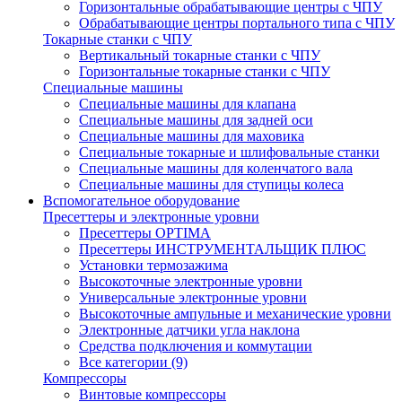
Горизонтальные обрабатывающие центры с ЧПУ
Обрабатывающие центры портального типа с ЧПУ
Токарные станки с ЧПУ
Вертикальный токарные станки с ЧПУ
Горизонтальные токарные станки с ЧПУ
Специальные машины
Специальные машины для клапана
Специальные машины для задней оси
Специальные машины для маховика
Специальные токарные и шлифовальные станки
Специальные машины для коленчатого вала
Специальные машины для ступицы колеса
Вспомогательное оборудование
Пресеттеры и электронные уровни
Пресеттеры OPTIMA
Пресеттеры ИНСТРУМЕНТАЛЬЩИК ПЛЮС
Установки термозажима
Высокоточные электронные уровни
Универсальные электронные уровни
Высокоточные ампульные и механические уровни
Электронные датчики угла наклона
Средства подключения и коммутации
Все категории (9)
Компрессоры
Винтовые компрессоры