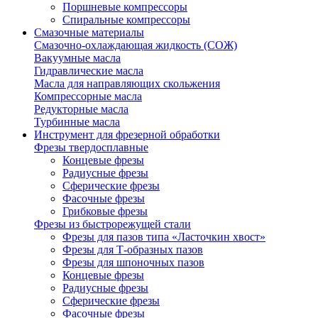
Поршневые компрессоры
Спиральные компрессоры
Смазочные материалы
Смазочно-охлаждающая жидкость (СОЖ)
Вакуумные масла
Гидравлические масла
Масла для направляющих скольжения
Компрессорные масла
Редукторные масла
Турбинные масла
Инструмент для фрезерной обработки
Фрезы твердосплавные
Концевые фрезы
Радиусные фрезы
Сферические фрезы
Фасочные фрезы
Грибковые фрезы
Фрезы из быстрорежущей стали
Фрезы для пазов типа «Ласточкин хвост»
Фрезы для Т-образных пазов
Фрезы для шпоночных пазов
Концевые фрезы
Радиусные фрезы
Сферические фрезы
Фасочные фрезы