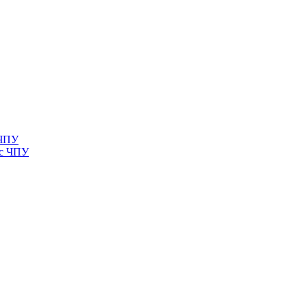
 ЧПУ
 с ЧПУ