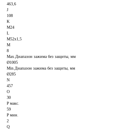
463,6
J
108
K
M24
L
M52x1,5
M
8
Max.Диапазон зажима без защиты, мм
Ø1005
Min.Диапазон зажима без защиты, мм
Ø285
N
457
O
30
P макс.
59
P мин.
2
Q