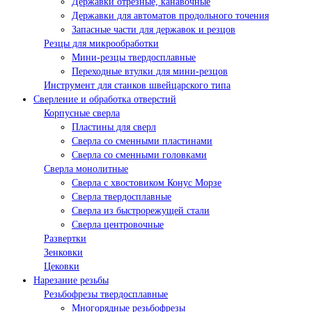
Державки отрезные, канавочные
Державки для автоматов продольного точения
Запасные части для державок и резцов
Резцы для микрообработки
Мини-резцы твердосплавные
Переходные втулки для мини-резцов
Инструмент для станков швейцарского типа
Сверление и обработка отверстий
Корпусные сверла
Пластины для сверл
Сверла со сменными пластинами
Сверла со сменными головками
Сверла монолитные
Сверла с хвостовиком Конус Морзе
Сверла твердосплавные
Сверла из быстрорежущей стали
Сверла центровочные
Развертки
Зенковки
Цековки
Нарезание резьбы
Резьбофрезы твердосплавные
Многорядные резьбофрезы