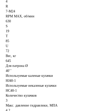
4
R
7-M24
RPM MAX, об/мин
630
S
19
T
85
U
72
Вес, кг
645
Для патрона Ø
40’’
Используемые каленые кулачки
HJ40-1
Используемые некаленые кулачки
HC40-1
Количество кулачков
3
Макс. давление гидравлики, МПА
4,2