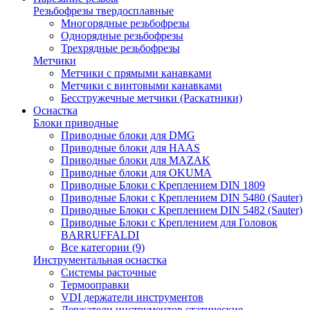
Резьбофрезы твердосплавные
Многорядные резьбофрезы
Однорядные резьбофрезы
Трехрядные резьбофрезы
Метчики
Метчики с прямыми канавками
Метчики с винтовыми канавками
Бесстружечные метчики (Раскатники)
Оснастка
Блоки приводные
Приводные блоки для DMG
Приводные блоки для HAAS
Приводные блоки для MAZAK
Приводные блоки для OKUMA
Приводные Блоки с Креплением DIN 1809
Приводные Блоки с Креплением DIN 5480 (Sauter)
Приводные Блоки с Креплением DIN 5482 (Sauter)
Приводные Блоки с Креплением для Головок
BARRUFFALDI
Все категории (9)
Инструментальная оснастка
Системы расточные
Термооправки
VDI держатели инструментов
Держатели инструментов статические