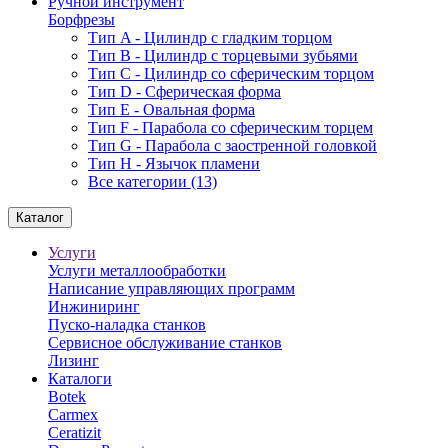
Ручной инструмент
Борфрезы
Тип A - Цилиндр с гладким торцом
Тип В - Цилиндр с торцевыми зубьями
Тип С - Цилиндр со сферическим торцом
Тип D - Сферическая форма
Тип Е - Овальная форма
Тип F - Парабола со сферическим торцем
Тип G - Парабола с заостренной головкой
Тип H - Язычок пламени
Все категории (13)
Каталог
Услуги
Услуги металлообработки
Написание управляющих программ
Инжиниринг
Пуско-наладка станков
Сервисное обслуживание станков
Лизинг
Каталоги
Botek
Carmex
Ceratizit