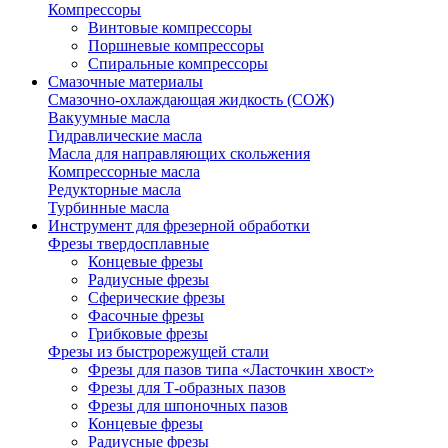
Компрессоры
Винтовые компрессоры
Поршневые компрессоры
Спиральные компрессоры
Смазочные материалы
Смазочно-охлаждающая жидкость (СОЖ)
Вакуумные масла
Гидравлические масла
Масла для направляющих скольжения
Компрессорные масла
Редукторные масла
Турбинные масла
Инструмент для фрезерной обработки
Фрезы твердосплавные
Концевые фрезы
Радиусные фрезы
Сферические фрезы
Фасочные фрезы
Грибковые фрезы
Фрезы из быстрорежущей стали
Фрезы для пазов типа «Ласточкин хвост»
Фрезы для Т-образных пазов
Фрезы для шпоночных пазов
Концевые фрезы
Радиусные фрезы