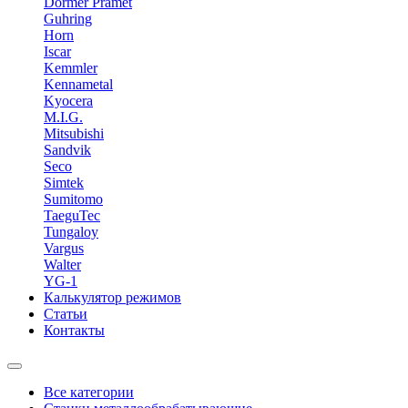
Dormer Pramet
Guhring
Horn
Iscar
Kemmler
Kennametal
Kyocera
M.I.G.
Mitsubishi
Sandvik
Seco
Simtek
Sumitomo
TaeguTec
Tungaloy
Vargus
Walter
YG-1
Калькулятор режимов
Статьи
Контакты
Все категории