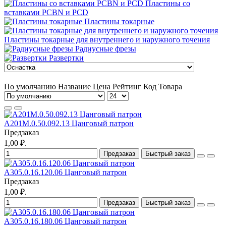
Пластины со
вставками PCBN и PCD
Пластины токарные
Пластины токарные для внутреннего и наружного точения
Радиусные фрезы
Развертки
По умолчанию
Название
Цена
Рейтинг
Код Товара
A201M.0.50.092.13 Цанговый патрон
Предзаказ
1,00 ₽.
Предзаказ
Быстрый заказ
A305.0.16.120.06 Цанговый патрон
Предзаказ
1,00 ₽.
Предзаказ
Быстрый заказ
A305.0.16.180.06 Цанговый патрон