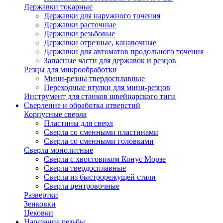
Державки токарные
Державки для наружного точения
Державки расточные
Державки резьбовые
Державки отрезные, канавочные
Державки для автоматов продольного точения
Запасные части для державок и резцов
Резцы для микрообработки
Мини-резцы твердосплавные
Переходные втулки для мини-резцов
Инструмент для станков швейцарского типа
Сверление и обработка отверстий
Корпусные сверла
Пластины для сверл
Сверла со сменными пластинами
Сверла со сменными головками
Сверла монолитные
Сверла с хвостовиком Конус Морзе
Сверла твердосплавные
Сверла из быстрорежущей стали
Сверла центровочные
Развертки
Зенковки
Цековки
Нарезание резьбы