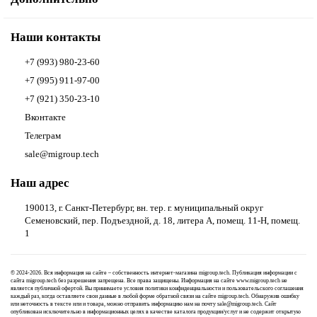
Наши контакты
+7 (993) 980-23-60
+7 (995) 911-97-00
+7 (921) 350-23-10
Вконтакте
Телеграм
sale@migroup.tech
Наш адрес
190013, г. Санкт-Петербург, вн. тер. г. муниципальный округ
Семеновский, пер. Подъездной, д. 18, литера А, помещ. 11-Н, помещ.
1
© 2024-2026. Вся информация на сайте – собственность интернет-магазина migroup.tech. Публикация информации с
сайта migroup.tech без разрешения запрещена. Все права защищены. Информация на сайте www.migroup.tech не
является публичной офертой. Вы принимаете условия
политики конфиденциальности
и
пользовательского соглашения
каждый раз, когда оставляете свои данные в любой форме обратной связи на сайте migroup.tech. Обнаружив ошибку
или неточность в тексте или и товара, можно отправить информацию нам на почту
sale@migroup.tech
. Сайт
опубликован исключительно в информационных целях в качестве каталога продукции/услуг и не содержит открытую