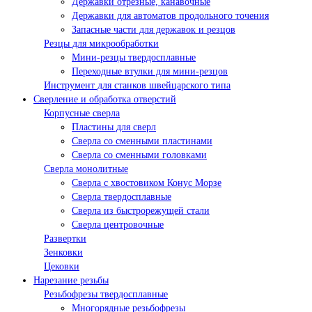
Державки отрезные, канавочные
Державки для автоматов продольного точения
Запасные части для державок и резцов
Резцы для микрообработки
Мини-резцы твердосплавные
Переходные втулки для мини-резцов
Инструмент для станков швейцарского типа
Сверление и обработка отверстий
Корпусные сверла
Пластины для сверл
Сверла со сменными пластинами
Сверла со сменными головками
Сверла монолитные
Сверла с хвостовиком Конус Морзе
Сверла твердосплавные
Сверла из быстрорежущей стали
Сверла центровочные
Развертки
Зенковки
Цековки
Нарезание резьбы
Резьбофрезы твердосплавные
Многорядные резьбофрезы