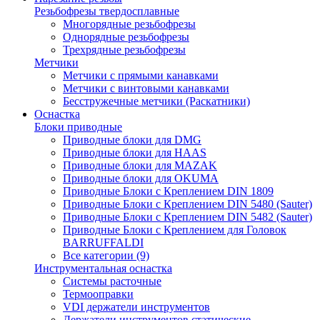
Резьбофрезы твердосплавные
Многорядные резьбофрезы
Однорядные резьбофрезы
Трехрядные резьбофрезы
Метчики
Метчики с прямыми канавками
Метчики с винтовыми канавками
Бесстружечные метчики (Раскатники)
Оснастка
Блоки приводные
Приводные блоки для DMG
Приводные блоки для HAAS
Приводные блоки для MAZAK
Приводные блоки для OKUMA
Приводные Блоки с Креплением DIN 1809
Приводные Блоки с Креплением DIN 5480 (Sauter)
Приводные Блоки с Креплением DIN 5482 (Sauter)
Приводные Блоки с Креплением для Головок
BARRUFFALDI
Все категории (9)
Инструментальная оснастка
Системы расточные
Термооправки
VDI держатели инструментов
Держатели инструментов статические