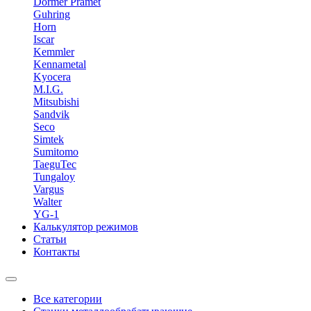
Dormer Pramet
Guhring
Horn
Iscar
Kemmler
Kennametal
Kyocera
M.I.G.
Mitsubishi
Sandvik
Seco
Simtek
Sumitomo
TaeguTec
Tungaloy
Vargus
Walter
YG-1
Калькулятор режимов
Статьи
Контакты
Все категории