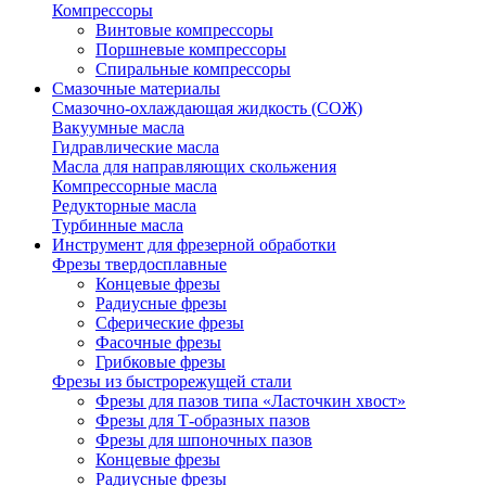
Компрессоры
Винтовые компрессоры
Поршневые компрессоры
Спиральные компрессоры
Смазочные материалы
Смазочно-охлаждающая жидкость (СОЖ)
Вакуумные масла
Гидравлические масла
Масла для направляющих скольжения
Компрессорные масла
Редукторные масла
Турбинные масла
Инструмент для фрезерной обработки
Фрезы твердосплавные
Концевые фрезы
Радиусные фрезы
Сферические фрезы
Фасочные фрезы
Грибковые фрезы
Фрезы из быстрорежущей стали
Фрезы для пазов типа «Ласточкин хвост»
Фрезы для Т-образных пазов
Фрезы для шпоночных пазов
Концевые фрезы
Радиусные фрезы