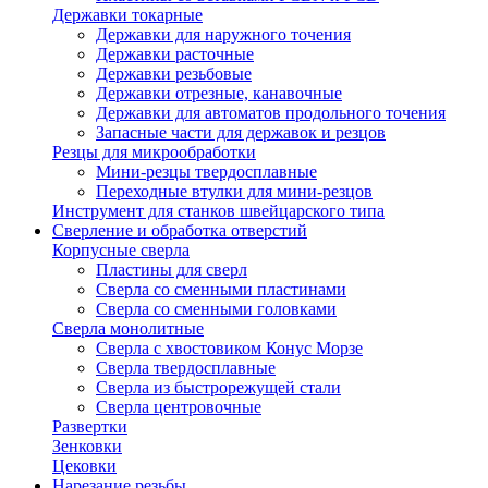
Державки токарные
Державки для наружного точения
Державки расточные
Державки резьбовые
Державки отрезные, канавочные
Державки для автоматов продольного точения
Запасные части для державок и резцов
Резцы для микрообработки
Мини-резцы твердосплавные
Переходные втулки для мини-резцов
Инструмент для станков швейцарского типа
Сверление и обработка отверстий
Корпусные сверла
Пластины для сверл
Сверла со сменными пластинами
Сверла со сменными головками
Сверла монолитные
Сверла с хвостовиком Конус Морзе
Сверла твердосплавные
Сверла из быстрорежущей стали
Сверла центровочные
Развертки
Зенковки
Цековки
Нарезание резьбы