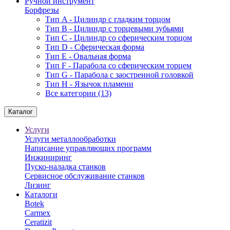
Ручной инструмент
Борфрезы
Тип A - Цилиндр с гладким торцом
Тип В - Цилиндр с торцевыми зубьями
Тип С - Цилиндр со сферическим торцом
Тип D - Сферическая форма
Тип Е - Овальная форма
Тип F - Парабола со сферическим торцем
Тип G - Парабола с заостренной головкой
Тип H - Язычок пламени
Все категории (13)
Каталог
Услуги
Услуги металлообработки
Написание управляющих программ
Инжиниринг
Пуско-наладка станков
Сервисное обслуживание станков
Лизинг
Каталоги
Botek
Carmex
Ceratizit