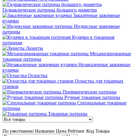
Гидравлические патроны большого диаметра
Закалённые зажимные
кулачки
Индексные зажимные
патроны
Кулачки к токарным
патронам
Люнеты
Механизированные
токарные патроны
Незакаленные зажимные
кулачки
Оснастка
Оснастка для токарных
станков
Пневматические патроны
Ручные токарные патроны
Специальные токарные
патроны
Токарные патроны
По умолчанию
Название
Цена
Рейтинг
Код Товара