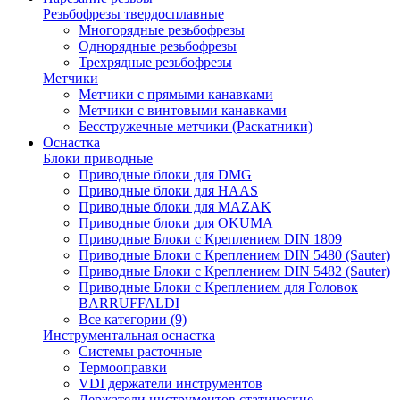
Резьбофрезы твердосплавные
Многорядные резьбофрезы
Однорядные резьбофрезы
Трехрядные резьбофрезы
Метчики
Метчики с прямыми канавками
Метчики с винтовыми канавками
Бесстружечные метчики (Раскатники)
Оснастка
Блоки приводные
Приводные блоки для DMG
Приводные блоки для HAAS
Приводные блоки для MAZAK
Приводные блоки для OKUMA
Приводные Блоки с Креплением DIN 1809
Приводные Блоки с Креплением DIN 5480 (Sauter)
Приводные Блоки с Креплением DIN 5482 (Sauter)
Приводные Блоки с Креплением для Головок
BARRUFFALDI
Все категории (9)
Инструментальная оснастка
Системы расточные
Термооправки
VDI держатели инструментов
Держатели инструментов статические