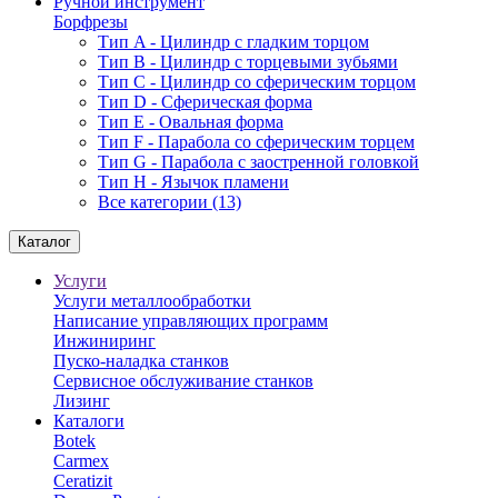
Ручной инструмент
Борфрезы
Тип A - Цилиндр с гладким торцом
Тип В - Цилиндр с торцевыми зубьями
Тип С - Цилиндр со сферическим торцом
Тип D - Сферическая форма
Тип Е - Овальная форма
Тип F - Парабола со сферическим торцем
Тип G - Парабола с заостренной головкой
Тип H - Язычок пламени
Все категории (13)
Каталог
Услуги
Услуги металлообработки
Написание управляющих программ
Инжиниринг
Пуско-наладка станков
Сервисное обслуживание станков
Лизинг
Каталоги
Botek
Carmex
Ceratizit