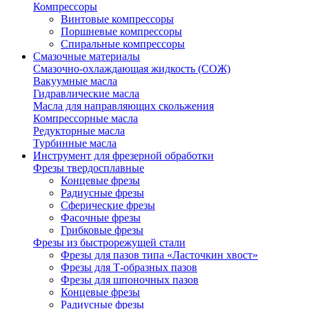
Компрессоры
Винтовые компрессоры
Поршневые компрессоры
Спиральные компрессоры
Смазочные материалы
Смазочно-охлаждающая жидкость (СОЖ)
Вакуумные масла
Гидравлические масла
Масла для направляющих скольжения
Компрессорные масла
Редукторные масла
Турбинные масла
Инструмент для фрезерной обработки
Фрезы твердосплавные
Концевые фрезы
Радиусные фрезы
Сферические фрезы
Фасочные фрезы
Грибковые фрезы
Фрезы из быстрорежущей стали
Фрезы для пазов типа «Ласточкин хвост»
Фрезы для Т-образных пазов
Фрезы для шпоночных пазов
Концевые фрезы
Радиусные фрезы