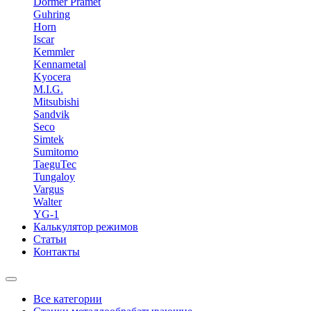
Dormer Pramet
Guhring
Horn
Iscar
Kemmler
Kennametal
Kyocera
M.I.G.
Mitsubishi
Sandvik
Seco
Simtek
Sumitomo
TaeguTec
Tungaloy
Vargus
Walter
YG-1
Калькулятор режимов
Статьи
Контакты
Все категории