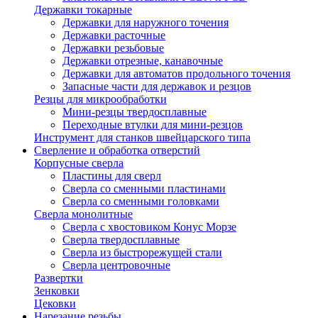
Державки токарные
Державки для наружного точения
Державки расточные
Державки резьбовые
Державки отрезные, канавочные
Державки для автоматов продольного точения
Запасные части для державок и резцов
Резцы для микрообработки
Мини-резцы твердосплавные
Переходные втулки для мини-резцов
Инструмент для станков швейцарского типа
Сверление и обработка отверстий
Корпусные сверла
Пластины для сверл
Сверла со сменными пластинами
Сверла со сменными головками
Сверла монолитные
Сверла с хвостовиком Конус Морзе
Сверла твердосплавные
Сверла из быстрорежущей стали
Сверла центровочные
Развертки
Зенковки
Цековки
Нарезание резьбы