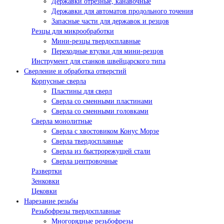
Державки отрезные, канавочные
Державки для автоматов продольного точения
Запасные части для державок и резцов
Резцы для микрообработки
Мини-резцы твердосплавные
Переходные втулки для мини-резцов
Инструмент для станков швейцарского типа
Сверление и обработка отверстий
Корпусные сверла
Пластины для сверл
Сверла со сменными пластинами
Сверла со сменными головками
Сверла монолитные
Сверла с хвостовиком Конус Морзе
Сверла твердосплавные
Сверла из быстрорежущей стали
Сверла центровочные
Развертки
Зенковки
Цековки
Нарезание резьбы
Резьбофрезы твердосплавные
Многорядные резьбофрезы