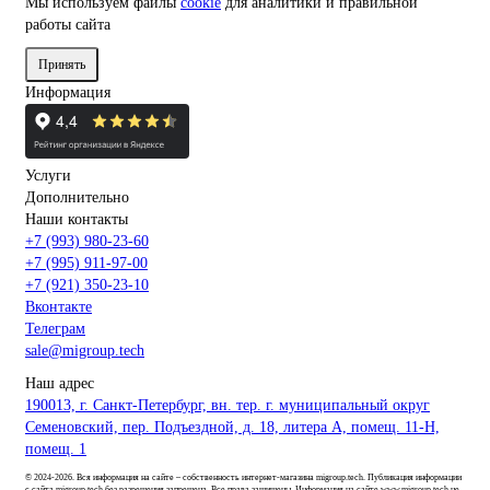
Мы используем файлы
cookie
для аналитики и правильной
работы сайта
Принять
Информация
Услуги
Дополнительно
Наши контакты
+7 (993) 980-23-60
+7 (995) 911-97-00
+7 (921) 350-23-10
Вконтакте
Телеграм
sale@migroup.tech
Наш адрес
190013, г. Санкт-Петербург, вн. тер. г. муниципальный округ
Семеновский, пер. Подъездной, д. 18, литера А, помещ. 11-Н,
помещ. 1
© 2024-2026. Вся информация на сайте – собственность интернет-магазина migroup.tech. Публикация информации
с сайта migroup.tech без разрешения запрещена. Все права защищены. Информация на сайте www.migroup.tech не