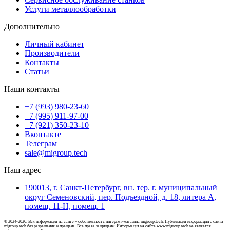
Услуги металлообработки
Дополнительно
Личный кабинет
Производители
Контакты
Статьи
Наши контакты
+7 (993) 980-23-60
+7 (995) 911-97-00
+7 (921) 350-23-10
Вконтакте
Телеграм
sale@migroup.tech
Наш адрес
190013, г. Санкт-Петербург, вн. тер. г. муниципальный
округ Семеновский, пер. Подъездной, д. 18, литера А,
помещ. 11-Н, помещ. 1
© 2024-2026. Вся информация на сайте – собственность интернет-магазина migroup.tech. Публикация информации с сайта
migroup.tech без разрешения запрещена. Все права защищены. Информация на сайте www.migroup.tech не является