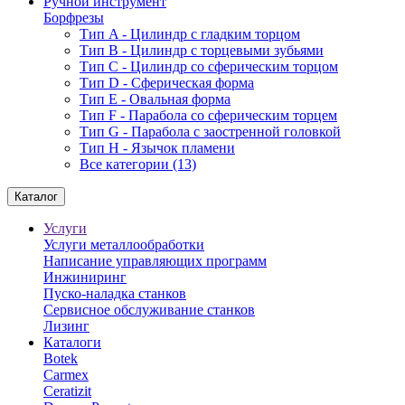
Ручной инструмент
Борфрезы
Тип A - Цилиндр с гладким торцом
Тип В - Цилиндр с торцевыми зубьями
Тип С - Цилиндр со сферическим торцом
Тип D - Сферическая форма
Тип Е - Овальная форма
Тип F - Парабола со сферическим торцем
Тип G - Парабола с заостренной головкой
Тип H - Язычок пламени
Все категории (13)
Каталог
Услуги
Услуги металлообработки
Написание управляющих программ
Инжиниринг
Пуско-наладка станков
Сервисное обслуживание станков
Лизинг
Каталоги
Botek
Carmex
Ceratizit