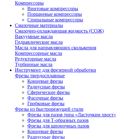
Компрессоры
Винтовые компрессоры
Поршневые компрессоры
Спиральные компрессоры
Смазочные материалы
Смазочно-охлаждающая жидкость (СОЖ)
Вакуумные масла
Гидравлические масла
Масла для направляющих скольжения
Компрессорные масла
Редукторные масла
Турбинные масла
Инструмент для фрезерной обработки
Фрезы твердосплавные
Концевые фрезы
Радиусные фрезы
Сферические фрезы
Фасочные фрезы
Грибковые фрезы
Фрезы из быстрорежущей стали
Фрезы для пазов типа «Ласточкин хвост»
Фрезы для Т-образных пазов
Фрезы для шпоночных пазов
Концевые фрезы
Радиусные фрезы