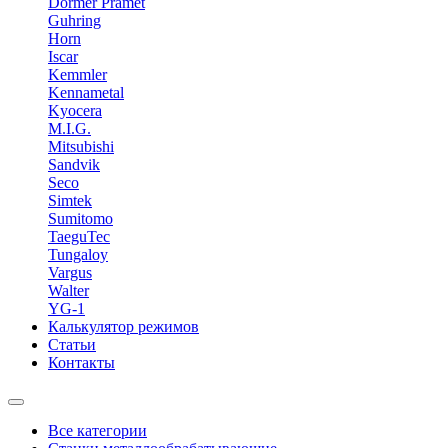
Dormer Pramet
Guhring
Horn
Iscar
Kemmler
Kennametal
Kyocera
M.I.G.
Mitsubishi
Sandvik
Seco
Simtek
Sumitomo
TaeguTec
Tungaloy
Vargus
Walter
YG-1
Калькулятор режимов
Статьи
Контакты
Все категории