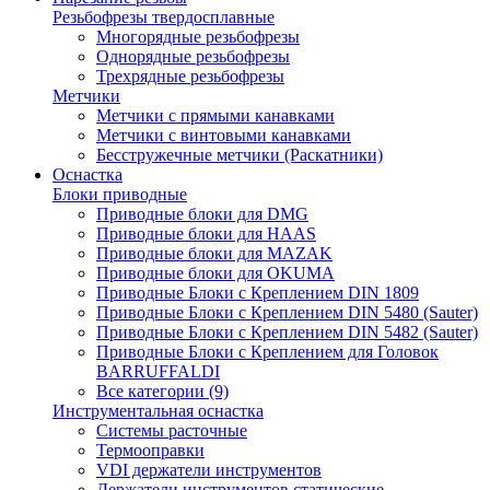
Резьбофрезы твердосплавные
Многорядные резьбофрезы
Однорядные резьбофрезы
Трехрядные резьбофрезы
Метчики
Метчики с прямыми канавками
Метчики с винтовыми канавками
Бесстружечные метчики (Раскатники)
Оснастка
Блоки приводные
Приводные блоки для DMG
Приводные блоки для HAAS
Приводные блоки для MAZAK
Приводные блоки для OKUMA
Приводные Блоки с Креплением DIN 1809
Приводные Блоки с Креплением DIN 5480 (Sauter)
Приводные Блоки с Креплением DIN 5482 (Sauter)
Приводные Блоки с Креплением для Головок
BARRUFFALDI
Все категории (9)
Инструментальная оснастка
Системы расточные
Термооправки
VDI держатели инструментов
Держатели инструментов статические