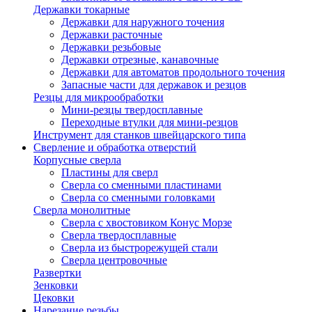
Державки токарные
Державки для наружного точения
Державки расточные
Державки резьбовые
Державки отрезные, канавочные
Державки для автоматов продольного точения
Запасные части для державок и резцов
Резцы для микрообработки
Мини-резцы твердосплавные
Переходные втулки для мини-резцов
Инструмент для станков швейцарского типа
Сверление и обработка отверстий
Корпусные сверла
Пластины для сверл
Сверла со сменными пластинами
Сверла со сменными головками
Сверла монолитные
Сверла с хвостовиком Конус Морзе
Сверла твердосплавные
Сверла из быстрорежущей стали
Сверла центровочные
Развертки
Зенковки
Цековки
Нарезание резьбы