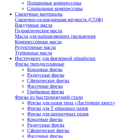
Поршневые компрессоры
Спиральные компрессоры
Смазочные материалы
Смазочно-охлаждающая жидкость (СОЖ)
Вакуумные масла
Гидравлические масла
Масла для направляющих скольжения
Компрессорные масла
Редукторные масла
Турбинные масла
Инструмент для фрезерной обработки
Фрезы твердосплавные
Концевые фрезы
Радиусные фрезы
Сферические фрезы
Фасочные фрезы
Грибковые фрезы
Фрезы из быстрорежущей стали
Фрезы для пазов типа «Ласточкин хвост»
Фрезы для Т-образных пазов
Фрезы для шпоночных пазов
Концевые фрезы
Радиусные фрезы
Сферические фрезы
Фасочные фрезы