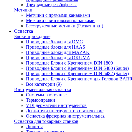
Трехрядные резьбофрезы
Метчики
Метчики с прямыми канавками
Метчики с винтовыми канавками
Бесстружечные метчики (Раскатники)
Оснастка
Блоки приводные
Приводные блоки для DMG
Приводные блоки для HAAS
Приводные блоки для MAZAK
Приводные блоки для OKUMA
Приводные Блоки с Креплением DIN 1809
Приводные Блоки с Креплением DIN 5480 (Sauter)
Приводные Блоки с Креплением DIN 5482 (Sauter)
Приводные Блоки с Креплением для Головок BA
Все категории (9)
Инструментальная оснастка
Системы расточные
Термооправки
VDI держатели инструментов
Держатели инструментов статические
Оснастка фрезерная инструментальнаz
Оснастка для токарных станков
Люнеты
Токарные патроны