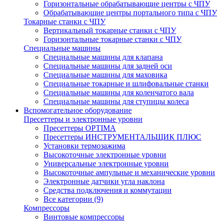
Горизонтальные обрабатывающие центры с ЧПУ
Обрабатывающие центры портального типа с ЧПУ
Токарные станки с ЧПУ
Вертикальный токарные станки с ЧПУ
Горизонтальные токарные станки с ЧПУ
Специальные машины
Специальные машины для клапана
Специальные машины для задней оси
Специальные машины для маховика
Специальные токарные и шлифовальные станки
Специальные машины для коленчатого вала
Специальные машины для ступицы колеса
Вспомогательное оборудование
Пресеттеры и электронные уровни
Пресеттеры OPTIMA
Пресеттеры ИНСТРУМЕНТАЛЬЩИК ПЛЮС
Установки термозажима
Высокоточные электронные уровни
Универсальные электронные уровни
Высокоточные ампульные и механические уровни
Электронные датчики угла наклона
Средства подключения и коммутации
Все категории (9)
Компрессоры
Винтовые компрессоры