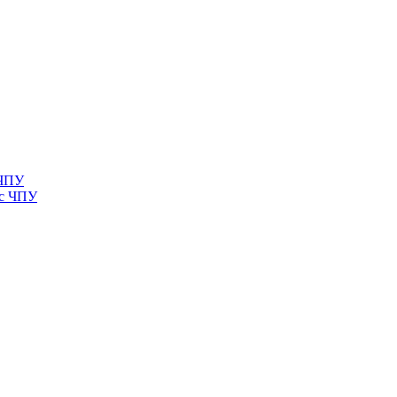
 ЧПУ
 с ЧПУ