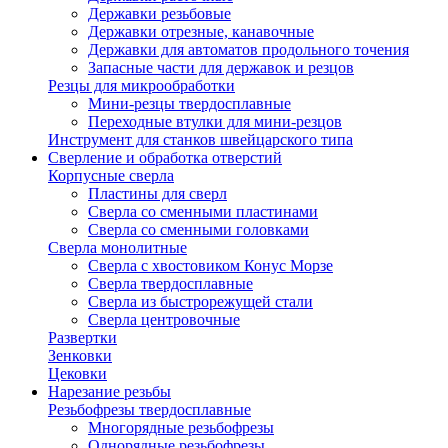
Державки резьбовые
Державки отрезные, канавочные
Державки для автоматов продольного точения
Запасные части для державок и резцов
Резцы для микрообработки
Мини-резцы твердосплавные
Переходные втулки для мини-резцов
Инструмент для станков швейцарского типа
Сверление и обработка отверстий
Корпусные сверла
Пластины для сверл
Сверла со сменными пластинами
Сверла со сменными головками
Сверла монолитные
Сверла с хвостовиком Конус Морзе
Сверла твердосплавные
Сверла из быстрорежущей стали
Сверла центровочные
Развертки
Зенковки
Цековки
Нарезание резьбы
Резьбофрезы твердосплавные
Многорядные резьбофрезы
Однорядные резьбофрезы