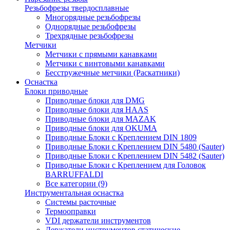
Резьбофрезы твердосплавные
Многорядные резьбофрезы
Однорядные резьбофрезы
Трехрядные резьбофрезы
Метчики
Метчики с прямыми канавками
Метчики с винтовыми канавками
Бесстружечные метчики (Раскатники)
Оснастка
Блоки приводные
Приводные блоки для DMG
Приводные блоки для HAAS
Приводные блоки для MAZAK
Приводные блоки для OKUMA
Приводные Блоки с Креплением DIN 1809
Приводные Блоки с Креплением DIN 5480 (Sauter)
Приводные Блоки с Креплением DIN 5482 (Sauter)
Приводные Блоки с Креплением для Головок
BARRUFFALDI
Все категории (9)
Инструментальная оснастка
Системы расточные
Термооправки
VDI держатели инструментов
Держатели инструментов статические