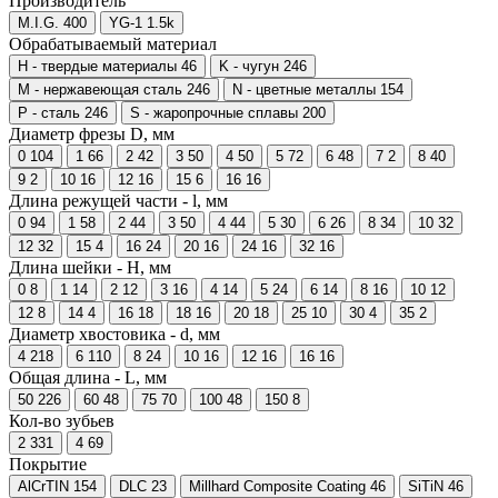
Производитель
M.I.G.
400
YG-1
1.5
k
Обрабатываемый материал
H - твердые материалы
46
K - чугун
246
M - нержавеющая сталь
246
N - цветные металлы
154
P - сталь
246
S - жаропрочные сплавы
200
Диаметр фрезы D, мм
0
104
1
66
2
42
3
50
4
50
5
72
6
48
7
2
8
40
9
2
10
16
12
16
15
6
16
16
Длина режущей части - l, мм
0
94
1
58
2
44
3
50
4
44
5
30
6
26
8
34
10
32
12
32
15
4
16
24
20
16
24
16
32
16
Длина шейки - H, мм
0
8
1
14
2
12
3
16
4
14
5
24
6
14
8
16
10
12
12
8
14
4
16
18
18
16
20
18
25
10
30
4
35
2
Диаметр хвостовика - d, мм
4
218
6
110
8
24
10
16
12
16
16
16
Общая длина - L, мм
50
226
60
48
75
70
100
48
150
8
Кол-во зубьев
2
331
4
69
Покрытие
AlCrTIN
154
DLC
23
Millhard Composite Coating
46
SiTiN
46