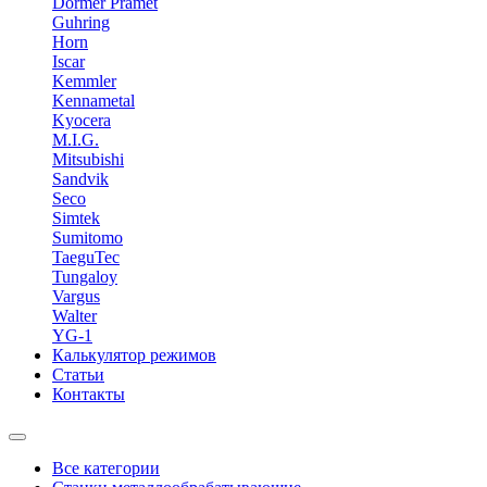
Dormer Pramet
Guhring
Horn
Iscar
Kemmler
Kennametal
Kyocera
M.I.G.
Mitsubishi
Sandvik
Seco
Simtek
Sumitomo
TaeguTec
Tungaloy
Vargus
Walter
YG-1
Калькулятор режимов
Статьи
Контакты
Все категории