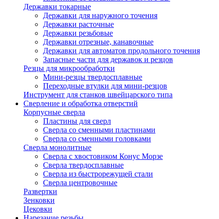
Державки токарные
Державки для наружного точения
Державки расточные
Державки резьбовые
Державки отрезные, канавочные
Державки для автоматов продольного точения
Запасные части для державок и резцов
Резцы для микрообработки
Мини-резцы твердосплавные
Переходные втулки для мини-резцов
Инструмент для станков швейцарского типа
Сверление и обработка отверстий
Корпусные сверла
Пластины для сверл
Сверла со сменными пластинами
Сверла со сменными головками
Сверла монолитные
Сверла с хвостовиком Конус Морзе
Сверла твердосплавные
Сверла из быстрорежущей стали
Сверла центровочные
Развертки
Зенковки
Цековки
Нарезание резьбы