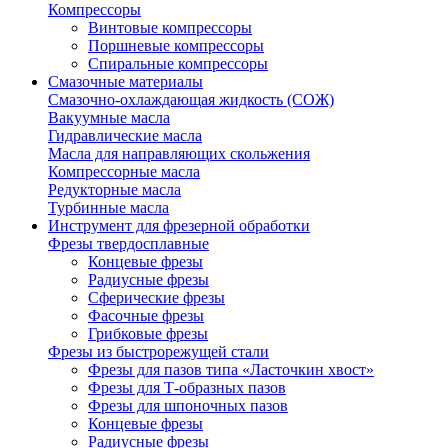
Компрессоры
Винтовые компрессоры
Поршневые компрессоры
Спиральные компрессоры
Смазочные материалы
Смазочно-охлаждающая жидкость (СОЖ)
Вакуумные масла
Гидравлические масла
Масла для направляющих скольжения
Компрессорные масла
Редукторные масла
Турбинные масла
Инструмент для фрезерной обработки
Фрезы твердосплавные
Концевые фрезы
Радиусные фрезы
Сферические фрезы
Фасочные фрезы
Грибковые фрезы
Фрезы из быстрорежущей стали
Фрезы для пазов типа «Ласточкин хвост»
Фрезы для Т-образных пазов
Фрезы для шпоночных пазов
Концевые фрезы
Радиусные фрезы