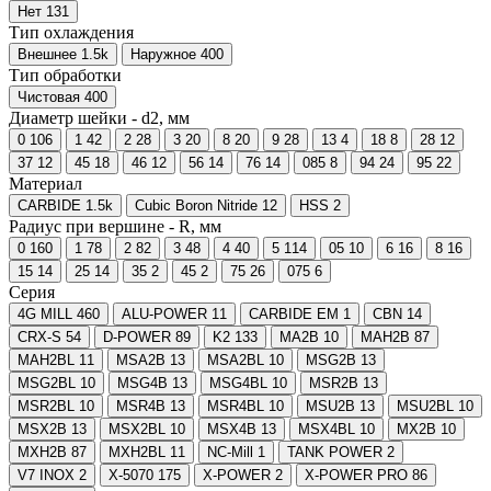
Нет
131
Тип охлаждения
Внешнее
1.5
k
Наружное
400
Тип обработки
Чистовая
400
Диаметр шейки - d2, мм
0
106
1
42
2
28
3
20
8
20
9
28
13
4
18
8
28
12
37
12
45
18
46
12
56
14
76
14
085
8
94
24
95
22
Материал
CARBIDE
1.5
k
Cubic Boron Nitride
12
HSS
2
Радиус при вершине - R, мм
0
160
1
78
2
82
3
48
4
40
5
114
05
10
6
16
8
16
15
14
25
14
35
2
45
2
75
26
075
6
Серия
4G MILL
460
ALU-POWER
11
CARBIDE EM
1
CBN
14
CRX-S
54
D-POWER
89
K2
133
MA2B
10
MAH2B
87
MAH2BL
11
MSA2B
13
MSA2BL
10
MSG2B
13
MSG2BL
10
MSG4B
13
MSG4BL
10
MSR2B
13
MSR2BL
10
MSR4B
13
MSR4BL
10
MSU2B
13
MSU2BL
10
MSX2B
13
MSX2BL
10
MSX4B
13
MSX4BL
10
MX2B
10
MXH2B
87
MXH2BL
11
NC-Mill
1
TANK POWER
2
V7 INOX
2
X-5070
175
X-POWER
2
X-POWER PRO
86