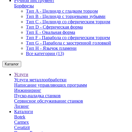
Ручной инструмент
Борфрезы
Тип A - Цилиндр с гладким торцом
Тип В - Цилиндр с торцевыми зубьями
Тип С - Цилиндр со сферическим торцом
Тип D - Сферическая форма
Тип Е - Овальная форма
Тип F - Парабола со сферическим торцем
Тип G - Парабола с заостренной головкой
Тип H - Язычок пламени
Все категории (13)
Каталог
Услуги
Услуги металлообработки
Написание управляющих программ
Инжиниринг
Пуско-наладка станков
Сервисное обслуживание станков
Лизинг
Каталоги
Botek
Carmex
Ceratizit