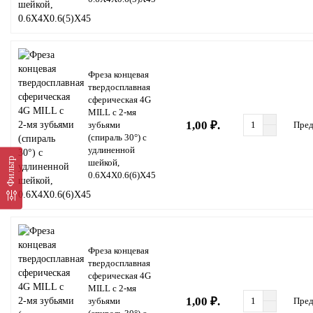
Фреза концевая
твердосплавная
сферическая 4G
MILL с 2-мя
1,00 ₽.
зубьями
Пред
(спираль 30°) с
удлиненной
Фильтр
шейкой,
0.6X4X0.6(6)X45
Фреза концевая
твердосплавная
сферическая 4G
MILL с 2-мя
1,00 ₽.
зубьями
Пред