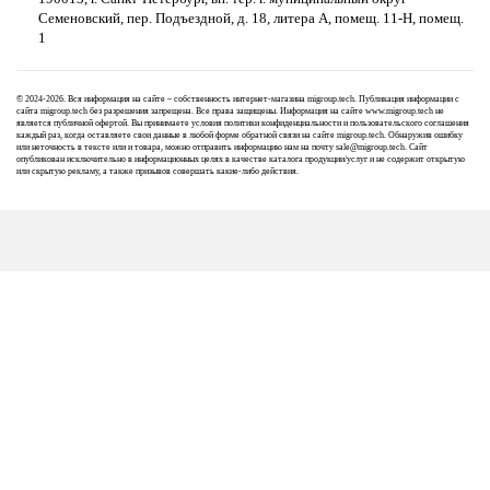
Семеновский, пер. Подъездной, д. 18, литера А, помещ. 11-Н, помещ.
1
© 2024-2026. Вся информация на сайте – собственность интернет-магазина migroup.tech. Публикация информации с
сайта migroup.tech без разрешения запрещена. Все права защищены. Информация на сайте www.migroup.tech не
является публичной офертой. Вы принимаете условия
политики конфиденциальности
и
пользовательского соглашения
каждый раз, когда оставляете свои данные в любой форме обратной связи на сайте migroup.tech. Обнаружив ошибку
или неточность в тексте или и товара, можно отправить информацию нам на почту
sale@migroup.tech
. Сайт
опубликован исключительно в информационных целях в качестве каталога продукции/услуг и не содержит открытую
или скрытую рекламу, а также призывов совершать какие-либо действия.