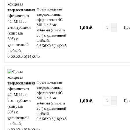
Фреза концевая
твердосплавная
сферическая 4G
MILL с 2-мя
1,00 ₽.
Пре
зубьями (спираль
30°) с удлиненной
шейкой,
0.6X6X0.6(14)X45
Фреза концевая
твердосплавная
сферическая 4G
MILL с 2-мя
1,00 ₽.
Пре
зубьями (спираль
30°) с удлиненной
шейкой,
0.6X6X0.6(16)X45