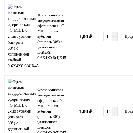
Фреза концевая
твердосплавная
сферическая 4G
MILL с 2-мя
1,00 ₽.
зубьями
Пред
(спираль 30°) с
удлиненной
шейкой,
0.6X4X0.6(4)X45
Фреза концевая
твердосплавная
сферическая 4G
MILL с 2-мя
1,00 ₽.
зубьями
Пред
(спираль 30°) с
удлиненной
шейкой,
0.6X4X0.6(5)X45