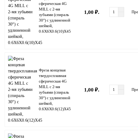
сферическая 4G
MILL с 2-мя
1,00 ₽.
Пре
зубьями (спираль
30°) с удлиненной
шейкой,
0.6X6X0.6(10)X45
Фреза концевая
твердосплавная
сферическая 4G
MILL с 2-мя
1,00 ₽.
Пре
зубьями (спираль
30°) с удлиненной
шейкой,
0.6X6X0.6(12)X45