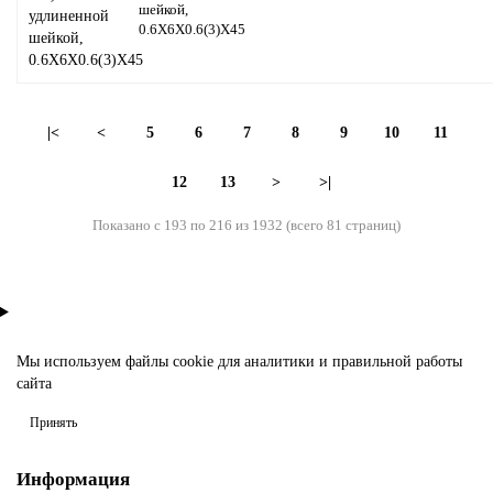
шейкой,
0.6X6X0.6(3)X45
|<
<
5
6
7
8
9
10
11
12
13
>
>|
Показано с 193 по 216 из 1932 (всего 81 страниц)
Мы используем файлы
cookie
для аналитики и правильной работы
сайта
Принять
Информация