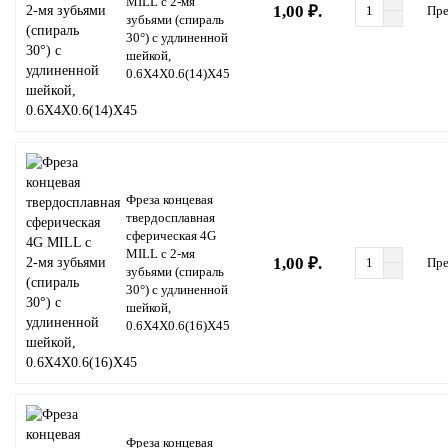
MILL с 2-мя
1,00 ₽.
Пре
зубьями (спираль
30°) с удлиненной
шейкой,
0.6X4X0.6(14)X45
Фреза концевая
твердосплавная
сферическая 4G
MILL с 2-мя
1,00 ₽.
Пре
зубьями (спираль
30°) с удлиненной
шейкой,
0.6X4X0.6(16)X45
Фреза концевая