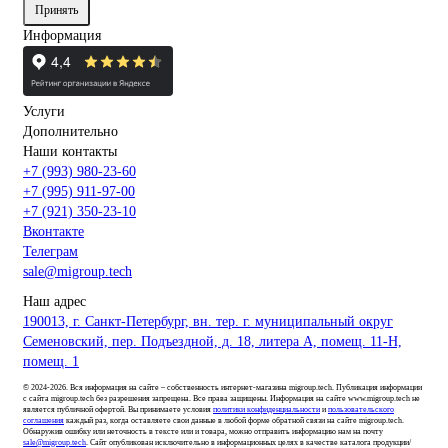
Принять
Информация
Услуги
Дополнительно
Наши контакты
+7 (993) 980-23-60
+7 (995) 911-97-00
+7 (921) 350-23-10
Вконтакте
Телеграм
sale@migroup.tech
Наш адрес
190013, г. Санкт-Петербург, вн. тер. г. муниципальный округ
Семеновский, пер. Подъездной, д. 18, литера А, помещ. 11-Н,
помещ. 1
© 2024-2026. Вся информация на сайте – собственность интернет-магазина migroup.tech. Публикация информации
с сайта migroup.tech без разрешения запрещена. Все права защищены. Информация на сайте www.migroup.tech не
является публичной офертой. Вы принимаете условия
политики конфиденциальности
и
пользовательского
соглашения
каждый раз, когда оставляете свои данные в любой форме обратной связи на сайте migroup.tech.
Обнаружив ошибку или неточность в тексте или и товара, можно отправить информацию нам на почту
sale@migroup.tech
. Сайт опубликован исключительно в информационных целях в качестве каталога продукции/