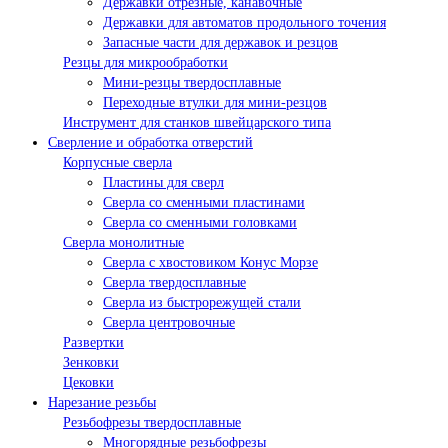
Державки отрезные, канавочные
Державки для автоматов продольного точения
Запасные части для державок и резцов
Резцы для микрообработки
Мини-резцы твердосплавные
Переходные втулки для мини-резцов
Инструмент для станков швейцарского типа
Сверление и обработка отверстий
Корпусные сверла
Пластины для сверл
Сверла со сменными пластинами
Сверла со сменными головками
Сверла монолитные
Сверла с хвостовиком Конус Морзе
Сверла твердосплавные
Сверла из быстрорежущей стали
Сверла центровочные
Развертки
Зенковки
Цековки
Нарезание резьбы
Резьбофрезы твердосплавные
Многорядные резьбофрезы