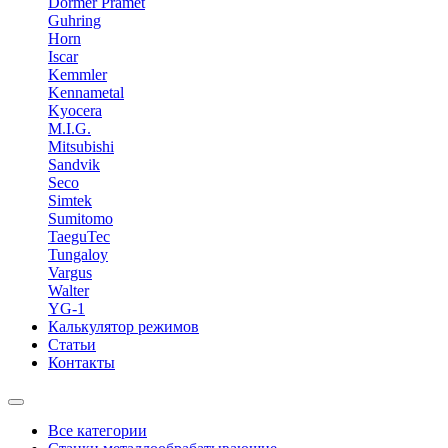
Dormer Pramet
Guhring
Horn
Iscar
Kemmler
Kennametal
Kyocera
M.I.G.
Mitsubishi
Sandvik
Seco
Simtek
Sumitomo
TaeguTec
Tungaloy
Vargus
Walter
YG-1
Калькулятор режимов
Статьи
Контакты
Все категории