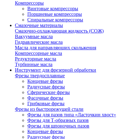
Компрессоры
Винтовые компрессоры
Поршневые компрессоры
Спиральные компрессоры
Смазочные материалы
Смазочно-охлаждающая жидкость (СОЖ)
Вакуумные масла
Гидравлические масла
Масла для направляющих скольжения
Компрессорные масла
Редукторные масла
Турбинные масла
Инструмент для фрезерной обработки
Фрезы твердосплавные
Концевые фрезы
Радиусные фрезы
Сферические фрезы
Фасочные фрезы
Грибковые фрезы
Фрезы из быстрорежущей стали
Фрезы для пазов типа «Ласточкин хвост»
Фрезы для Т-образных пазов
Фрезы для шпоночных пазов
Концевые фрезы
Радиусные фрезы