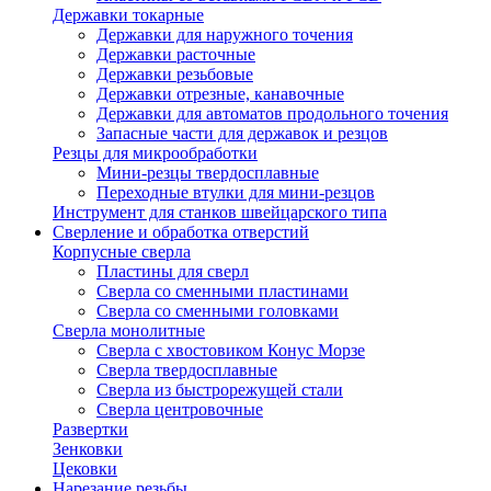
Державки токарные
Державки для наружного точения
Державки расточные
Державки резьбовые
Державки отрезные, канавочные
Державки для автоматов продольного точения
Запасные части для державок и резцов
Резцы для микрообработки
Мини-резцы твердосплавные
Переходные втулки для мини-резцов
Инструмент для станков швейцарского типа
Сверление и обработка отверстий
Корпусные сверла
Пластины для сверл
Сверла со сменными пластинами
Сверла со сменными головками
Сверла монолитные
Сверла с хвостовиком Конус Морзе
Сверла твердосплавные
Сверла из быстрорежущей стали
Сверла центровочные
Развертки
Зенковки
Цековки
Нарезание резьбы