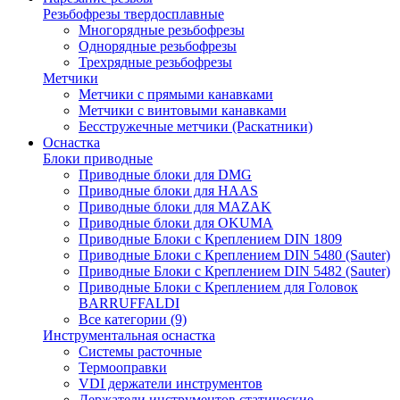
Резьбофрезы твердосплавные
Многорядные резьбофрезы
Однорядные резьбофрезы
Трехрядные резьбофрезы
Метчики
Метчики с прямыми канавками
Метчики с винтовыми канавками
Бесстружечные метчики (Раскатники)
Оснастка
Блоки приводные
Приводные блоки для DMG
Приводные блоки для HAAS
Приводные блоки для MAZAK
Приводные блоки для OKUMA
Приводные Блоки с Креплением DIN 1809
Приводные Блоки с Креплением DIN 5480 (Sauter)
Приводные Блоки с Креплением DIN 5482 (Sauter)
Приводные Блоки с Креплением для Головок
BARRUFFALDI
Все категории (9)
Инструментальная оснастка
Системы расточные
Термооправки
VDI держатели инструментов
Держатели инструментов статические