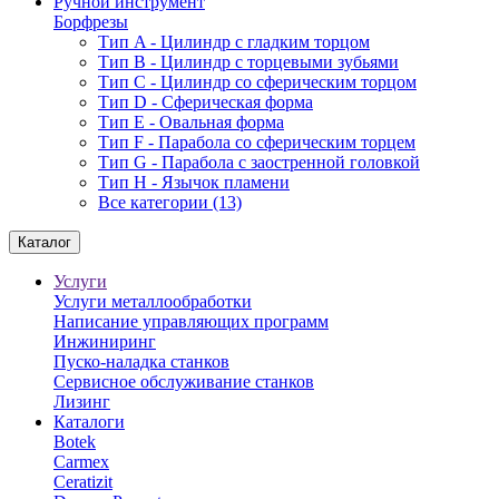
Ручной инструмент
Борфрезы
Тип A - Цилиндр с гладким торцом
Тип В - Цилиндр с торцевыми зубьями
Тип С - Цилиндр со сферическим торцом
Тип D - Сферическая форма
Тип Е - Овальная форма
Тип F - Парабола со сферическим торцем
Тип G - Парабола с заостренной головкой
Тип H - Язычок пламени
Все категории (13)
Каталог
Услуги
Услуги металлообработки
Написание управляющих программ
Инжиниринг
Пуско-наладка станков
Сервисное обслуживание станков
Лизинг
Каталоги
Botek
Carmex
Ceratizit