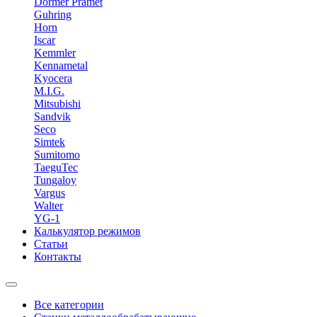
Dormer Pramet
Guhring
Horn
Iscar
Kemmler
Kennametal
Kyocera
M.I.G.
Mitsubishi
Sandvik
Seco
Simtek
Sumitomo
TaeguTec
Tungaloy
Vargus
Walter
YG-1
Калькулятор режимов
Статьи
Контакты
Все категории