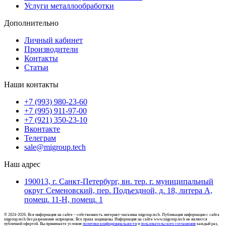
Услуги металлообработки
Дополнительно
Личный кабинет
Производители
Контакты
Статьи
Наши контакты
+7 (993) 980-23-60
+7 (995) 911-97-00
+7 (921) 350-23-10
Вконтакте
Телеграм
sale@migroup.tech
Наш адрес
190013, г. Санкт-Петербург, вн. тер. г. муниципальный
округ Семеновский, пер. Подъездной, д. 18, литера А,
помещ. 11-Н, помещ. 1
© 2024-2026. Вся информация на сайте – собственность интернет-магазина migroup.tech. Публикация информации с сайта
migroup.tech без разрешения запрещена. Все права защищены. Информация на сайте www.migroup.tech не является
публичной офертой. Вы принимаете условия
политики конфиденциальности
и
пользовательского соглашения
каждый раз,