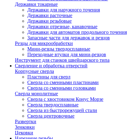
Державки токарные
Державки для наружного точения
Державки расточные
Державки резьбовые
Державки отрезные, канавочные
Державки для автоматов продольного точения
Запасные части для державок и резцов
Резцы для микрообработки
Мини-резцы твердосплавные
Переходные втулки для мини-резцов
Инструмент для станков швейцарского типа
Сверление и обработка отверстий
Корпусные сверла
Пластины для сверл
Сверла со сменными пластинами
Сверла со сменными головками
Сверла монолитные
Сверла с хвостовиком Конус Морзе
Сверла твердосплавные
Сверла из быстрорежущей стали
Сверла центровочные
Развертки
Зенковки
Цековки
Нарезание резьбы