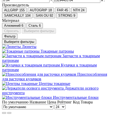
Производитель
ALLGRIP
155
AUTOGRIP
18
FAR
45
NTH
24
SAMCHULLY
104
SAN OU
92
STRONG
9
Материал
Алюминий
6
Сталь
6
Сбросить
Выберите фильтры
Фильтр
Выберите фильтры
Люнеты
Токарные патроны
Запчасти к токарным
патронам
Кулачки к токарным
патронам
Приспособления
для расточки кулачков
Центры токарные
Держатели осевого
инструмента
Инструментальные блоки
По умолчанию
Название
Цена
Рейтинг
Код Товара