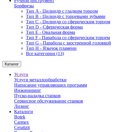
Ручной инструмент
Борфрезы
Тип A - Цилиндр с гладким торцом
Тип В - Цилиндр с торцевыми зубьями
Тип С - Цилиндр со сферическим торцом
Тип D - Сферическая форма
Тип Е - Овальная форма
Тип F - Парабола со сферическим торцем
Тип G - Парабола с заостренной головкой
Тип H - Язычок пламени
Все категории (13)
Каталог
Услуги
Услуги металлообработки
Написание управляющих программ
Инжиниринг
Пуско-наладка станков
Сервисное обслуживание станков
Лизинг
Каталоги
Botek
Carmex
Ceratizit