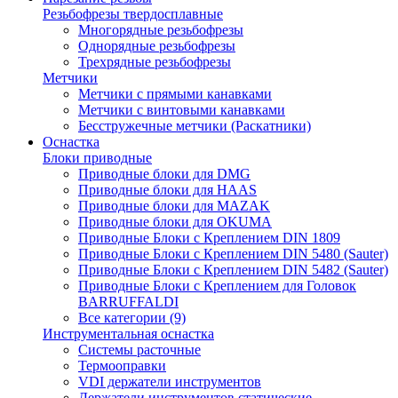
Резьбофрезы твердосплавные
Многорядные резьбофрезы
Однорядные резьбофрезы
Трехрядные резьбофрезы
Метчики
Метчики с прямыми канавками
Метчики с винтовыми канавками
Бесстружечные метчики (Раскатники)
Оснастка
Блоки приводные
Приводные блоки для DMG
Приводные блоки для HAAS
Приводные блоки для MAZAK
Приводные блоки для OKUMA
Приводные Блоки с Креплением DIN 1809
Приводные Блоки с Креплением DIN 5480 (Sauter)
Приводные Блоки с Креплением DIN 5482 (Sauter)
Приводные Блоки с Креплением для Головок
BARRUFFALDI
Все категории (9)
Инструментальная оснастка
Системы расточные
Термооправки
VDI держатели инструментов
Держатели инструментов статические