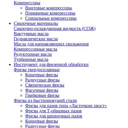
Компрессоры
Винтовые компрессоры
Поршневые компрессоры
Спиральные компрессоры
Смазочные материалы
Смазочно-охлаждающая жидкость (СОЖ)
Вакуумные масла
Гидравлические масла
Масла для направляющих скольжения
Компрессорные масла
Редукторные масла
Турбинные масла
Инструмент для фрезерной обработки
Фрезы твердосплавные
Концевые фрезы
Радиусные фрезы
Сферические фрезы
Фасочные фрезы
Грибковые фрезы
Фрезы из быстрорежущей стали
Фрезы для пазов типа «Ласточкин хвост»
Фрезы для Т-образных пазов
Фрезы для шпоночных пазов
Концевые фрезы
Радиусные фрезы