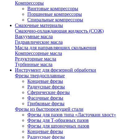
Компрессоры
Винтовые компрессоры
Поршневые компрессоры
Спиральные компрессоры
Смазочные материалы
Смазочно-охлаждающая жидкость (СОЖ)
Вакуумные масла
Гидравлические масла
Масла для направляющих скольжения
Компрессорные масла
Редукторные масла
Турбинные масла
Инструмент для фрезерной обработки
Фрезы твердосплавные
Концевые фрезы
Радиусные фрезы
Сферические фрезы
Фасочные фрезы
Грибковые фрезы
Фрезы из быстрорежущей стали
Фрезы для пазов типа «Ласточкин хвост»
Фрезы для Т-образных пазов
Фрезы для шпоночных пазов
Концевые фрезы
Радиусные фрезы