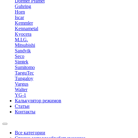
Dormer Pramet
Guhring
Horn
Iscar
Kemmler
Kennametal
Kyocera
M.I.G.
Mitsubishi
Sandvik
Seco
Simtek
Sumitomo
TaeguTec
Tungaloy
Vargus
Walter
YG-1
Калькулятор режимов
Статьи
Контакты
Все категории