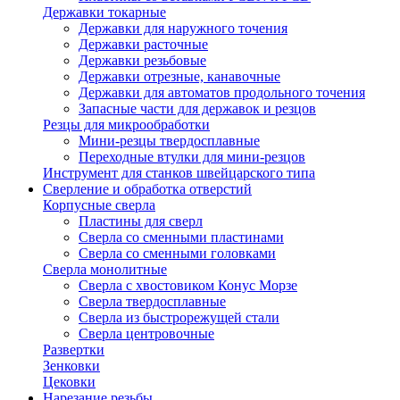
Державки токарные
Державки для наружного точения
Державки расточные
Державки резьбовые
Державки отрезные, канавочные
Державки для автоматов продольного точения
Запасные части для державок и резцов
Резцы для микрообработки
Мини-резцы твердосплавные
Переходные втулки для мини-резцов
Инструмент для станков швейцарского типа
Сверление и обработка отверстий
Корпусные сверла
Пластины для сверл
Сверла со сменными пластинами
Сверла со сменными головками
Сверла монолитные
Сверла с хвостовиком Конус Морзе
Сверла твердосплавные
Сверла из быстрорежущей стали
Сверла центровочные
Развертки
Зенковки
Цековки
Нарезание резьбы