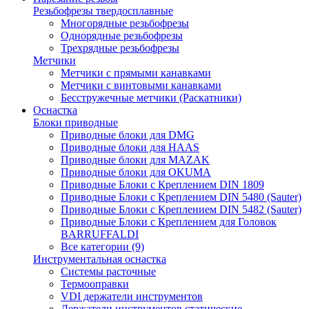
Резьбофрезы твердосплавные
Многорядные резьбофрезы
Однорядные резьбофрезы
Трехрядные резьбофрезы
Метчики
Метчики с прямыми канавками
Метчики с винтовыми канавками
Бесстружечные метчики (Раскатники)
Оснастка
Блоки приводные
Приводные блоки для DMG
Приводные блоки для HAAS
Приводные блоки для MAZAK
Приводные блоки для OKUMA
Приводные Блоки с Креплением DIN 1809
Приводные Блоки с Креплением DIN 5480 (Sauter)
Приводные Блоки с Креплением DIN 5482 (Sauter)
Приводные Блоки с Креплением для Головок
BARRUFFALDI
Все категории (9)
Инструментальная оснастка
Системы расточные
Термооправки
VDI держатели инструментов
Держатели инструментов статические