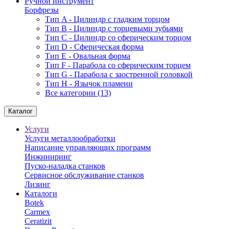
Ручной инструмент
Борфрезы
Тип A - Цилиндр с гладким торцом
Тип В - Цилиндр с торцевыми зубьями
Тип С - Цилиндр со сферическим торцом
Тип D - Сферическая форма
Тип Е - Овальная форма
Тип F - Парабола со сферическим торцем
Тип G - Парабола с заостренной головкой
Тип H - Язычок пламени
Все категории (13)
Каталог
Услуги
Услуги металлообработки
Написание управляющих программ
Инжиниринг
Пуско-наладка станков
Сервисное обслуживание станков
Лизинг
Каталоги
Botek
Carmex
Ceratizit