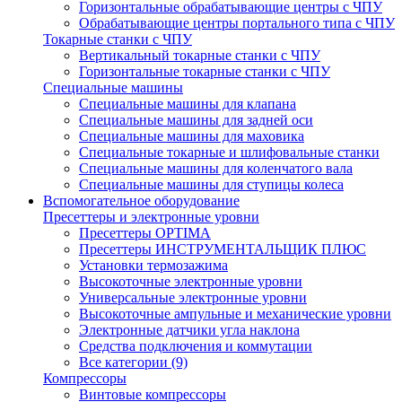
Горизонтальные обрабатывающие центры с ЧПУ
Обрабатывающие центры портального типа с ЧПУ
Токарные станки с ЧПУ
Вертикальный токарные станки с ЧПУ
Горизонтальные токарные станки с ЧПУ
Специальные машины
Специальные машины для клапана
Специальные машины для задней оси
Специальные машины для маховика
Специальные токарные и шлифовальные станки
Специальные машины для коленчатого вала
Специальные машины для ступицы колеса
Вспомогательное оборудование
Пресеттеры и электронные уровни
Пресеттеры OPTIMA
Пресеттеры ИНСТРУМЕНТАЛЬЩИК ПЛЮС
Установки термозажима
Высокоточные электронные уровни
Универсальные электронные уровни
Высокоточные ампульные и механические уровни
Электронные датчики угла наклона
Средства подключения и коммутации
Все категории (9)
Компрессоры
Винтовые компрессоры