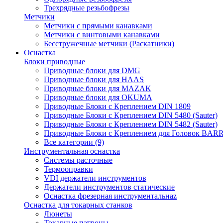
Трехрядные резьбофрезы
Метчики
Метчики с прямыми канавками
Метчики с винтовыми канавками
Бесстружечные метчики (Раскатники)
Оснастка
Блоки приводные
Приводные блоки для DMG
Приводные блоки для HAAS
Приводные блоки для MAZAK
Приводные блоки для OKUMA
Приводные Блоки с Креплением DIN 1809
Приводные Блоки с Креплением DIN 5480 (Sauter)
Приводные Блоки с Креплением DIN 5482 (Sauter)
Приводные Блоки с Креплением для Головок BA
Все категории (9)
Инструментальная оснастка
Системы расточные
Термооправки
VDI держатели инструментов
Держатели инструментов статические
Оснастка фрезерная инструментальнаz
Оснастка для токарных станков
Люнеты
Токарные патроны