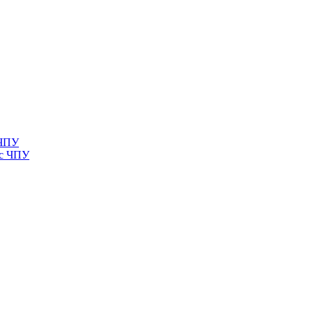
 ЧПУ
 с ЧПУ