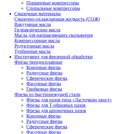
Поршневые компрессоры
Спиральные компрессоры
Смазочные материалы
Смазочно-охлаждающая жидкость (СОЖ)
Вакуумные масла
Гидравлические масла
Масла для направляющих скольжения
Компрессорные масла
Редукторные масла
Турбинные масла
Инструмент для фрезерной обработки
Фрезы твердосплавные
Концевые фрезы
Радиусные фрезы
Сферические фрезы
Фасочные фрезы
Грибковые фрезы
Фрезы из быстрорежущей стали
Фрезы для пазов типа «Ласточкин хвост»
Фрезы для Т-образных пазов
Фрезы для шпоночных пазов
Концевые фрезы
Радиусные фрезы
Сферические фрезы
Фасочные фрезы