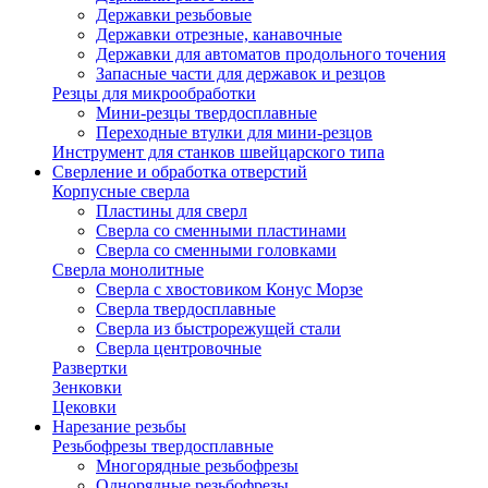
Державки резьбовые
Державки отрезные, канавочные
Державки для автоматов продольного точения
Запасные части для державок и резцов
Резцы для микрообработки
Мини-резцы твердосплавные
Переходные втулки для мини-резцов
Инструмент для станков швейцарского типа
Сверление и обработка отверстий
Корпусные сверла
Пластины для сверл
Сверла со сменными пластинами
Сверла со сменными головками
Сверла монолитные
Сверла с хвостовиком Конус Морзе
Сверла твердосплавные
Сверла из быстрорежущей стали
Сверла центровочные
Развертки
Зенковки
Цековки
Нарезание резьбы
Резьбофрезы твердосплавные
Многорядные резьбофрезы
Однорядные резьбофрезы