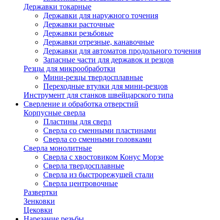
Державки токарные
Державки для наружного точения
Державки расточные
Державки резьбовые
Державки отрезные, канавочные
Державки для автоматов продольного точения
Запасные части для державок и резцов
Резцы для микрообработки
Мини-резцы твердосплавные
Переходные втулки для мини-резцов
Инструмент для станков швейцарского типа
Сверление и обработка отверстий
Корпусные сверла
Пластины для сверл
Сверла со сменными пластинами
Сверла со сменными головками
Сверла монолитные
Сверла с хвостовиком Конус Морзе
Сверла твердосплавные
Сверла из быстрорежущей стали
Сверла центровочные
Развертки
Зенковки
Цековки
Нарезание резьбы