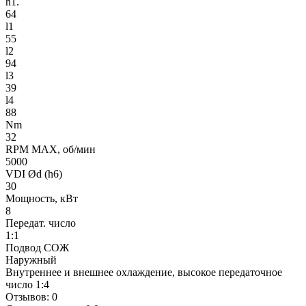
h1.
64
l1
55
l2
94
l3
39
l4
88
Nm
32
RPM MAX, об/мин
5000
VDI Ød (h6)
30
Мощность, кВт
8
Передат. число
1:1
Подвод СОЖ
Наружный
Внутреннее и внешнее охлаждение, высокое передаточное
число 1:4
Отзывов: 0