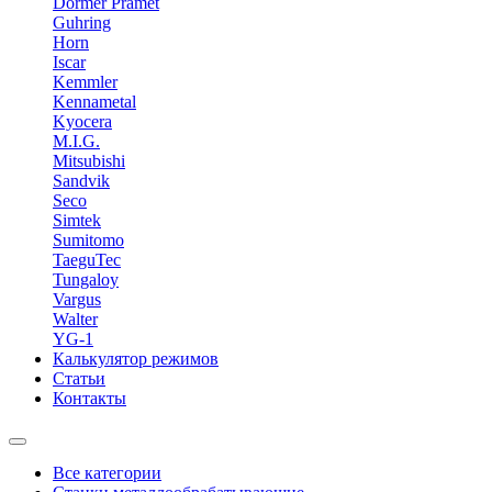
Dormer Pramet
Guhring
Horn
Iscar
Kemmler
Kennametal
Kyocera
M.I.G.
Mitsubishi
Sandvik
Seco
Simtek
Sumitomo
TaeguTec
Tungaloy
Vargus
Walter
YG-1
Калькулятор режимов
Статьи
Контакты
Все категории