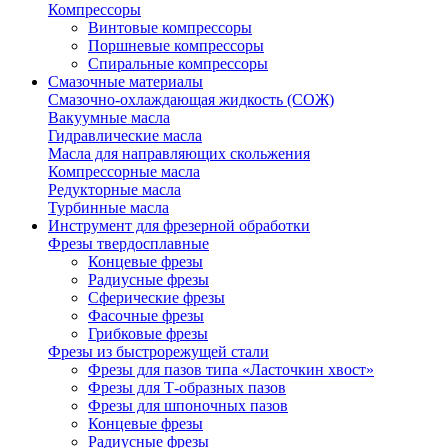
Компрессоры
Винтовые компрессоры
Поршневые компрессоры
Спиральные компрессоры
Смазочные материалы
Смазочно-охлаждающая жидкость (СОЖ)
Вакуумные масла
Гидравлические масла
Масла для направляющих скольжения
Компрессорные масла
Редукторные масла
Турбинные масла
Инструмент для фрезерной обработки
Фрезы твердосплавные
Концевые фрезы
Радиусные фрезы
Сферические фрезы
Фасочные фрезы
Грибковые фрезы
Фрезы из быстрорежущей стали
Фрезы для пазов типа «Ласточкин хвост»
Фрезы для Т-образных пазов
Фрезы для шпоночных пазов
Концевые фрезы
Радиусные фрезы