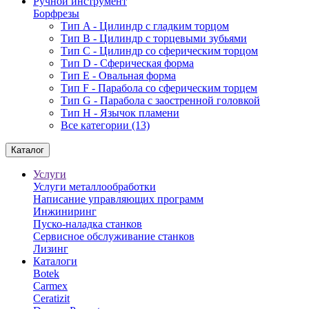
Ручной инструмент
Борфрезы
Тип A - Цилиндр с гладким торцом
Тип В - Цилиндр с торцевыми зубьями
Тип С - Цилиндр со сферическим торцом
Тип D - Сферическая форма
Тип Е - Овальная форма
Тип F - Парабола со сферическим торцем
Тип G - Парабола с заостренной головкой
Тип H - Язычок пламени
Все категории (13)
Каталог
Услуги
Услуги металлообработки
Написание управляющих программ
Инжиниринг
Пуско-наладка станков
Сервисное обслуживание станков
Лизинг
Каталоги
Botek
Carmex
Ceratizit