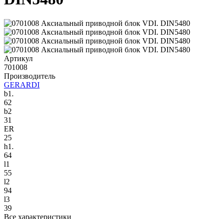
Артикул
701008
Производитель
GERARDI
b1.
62
b2
31
ER
25
h1.
64
l1
55
l2
94
l3
39
Все характеристики