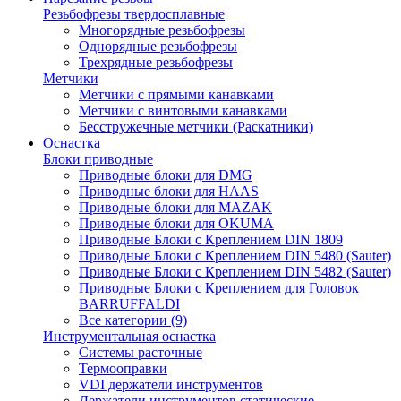
Резьбофрезы твердосплавные
Многорядные резьбофрезы
Однорядные резьбофрезы
Трехрядные резьбофрезы
Метчики
Метчики с прямыми канавками
Метчики с винтовыми канавками
Бесстружечные метчики (Раскатники)
Оснастка
Блоки приводные
Приводные блоки для DMG
Приводные блоки для HAAS
Приводные блоки для MAZAK
Приводные блоки для OKUMA
Приводные Блоки с Креплением DIN 1809
Приводные Блоки с Креплением DIN 5480 (Sauter)
Приводные Блоки с Креплением DIN 5482 (Sauter)
Приводные Блоки с Креплением для Головок
BARRUFFALDI
Все категории (9)
Инструментальная оснастка
Системы расточные
Термооправки
VDI держатели инструментов
Держатели инструментов статические