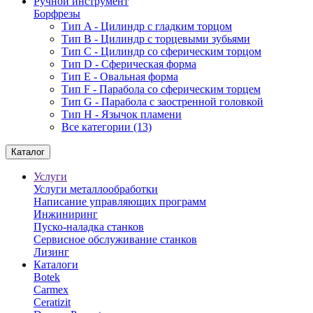
Ручной инструмент
Борфрезы
Тип A - Цилиндр с гладким торцом
Тип В - Цилиндр с торцевыми зубьями
Тип С - Цилиндр со сферическим торцом
Тип D - Сферическая форма
Тип Е - Овальная форма
Тип F - Парабола со сферическим торцем
Тип G - Парабола с заостренной головкой
Тип H - Язычок пламени
Все категории (13)
Каталог
Услуги
Услуги металлообработки
Написание управляющих программ
Инжиниринг
Пуско-наладка станков
Сервисное обслуживание станков
Лизинг
Каталоги
Botek
Carmex
Ceratizit