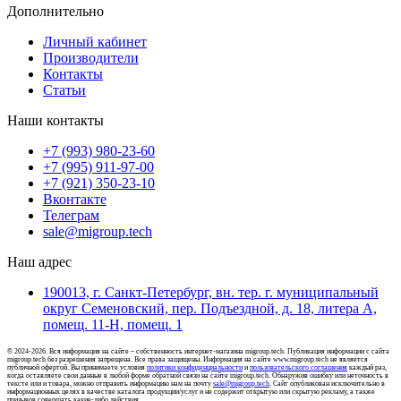
Дополнительно
Личный кабинет
Производители
Контакты
Статьи
Наши контакты
+7 (993) 980-23-60
+7 (995) 911-97-00
+7 (921) 350-23-10
Вконтакте
Телеграм
sale@migroup.tech
Наш адрес
190013, г. Санкт-Петербург, вн. тер. г. муниципальный
округ Семеновский, пер. Подъездной, д. 18, литера А,
помещ. 11-Н, помещ. 1
© 2024-2026. Вся информация на сайте – собственность интернет-магазина migroup.tech. Публикация информации с сайта
migroup.tech без разрешения запрещена. Все права защищены. Информация на сайте www.migroup.tech не является
публичной офертой. Вы принимаете условия
политики конфиденциальности
и
пользовательского соглашения
каждый раз,
когда оставляете свои данные в любой форме обратной связи на сайте migroup.tech. Обнаружив ошибку или неточность в
тексте или и товара, можно отправить информацию нам на почту
sale@migroup.tech
. Сайт опубликован исключительно в
информационных целях в качестве каталога продукции/услуг и не содержит открытую или скрытую рекламу, а также
призывов совершать какие-либо действия.