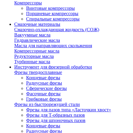
Компрессоры
Винтовые компрессоры
Поршневые компрессоры
Спиральные компрессоры
Смазочные материалы
Смазочно-охлаждающая жидкость (СОЖ)
Вакуумные масла
Гидравлические масла
Масла для направляющих скольжения
Компрессорные масла
Редукторные масла
Турбинные масла
Инструмент для фрезерной обработки
Фрезы твердосплавные
Концевые фрезы
Радиусные фрезы
Сферические фрезы
Фасочные фрезы
Грибковые фрезы
Фрезы из быстрорежущей стали
Фрезы для пазов типа «Ласточкин хвост»
Фрезы для Т-образных пазов
Фрезы для шпоночных пазов
Концевые фрезы
Радиусные фрезы