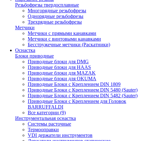
Резьбофрезы твердосплавные
Многорядные резьбофрезы
Однорядные резьбофрезы
Трехрядные резьбофрезы
Метчики
Метчики с прямыми канавками
Метчики с винтовыми канавками
Бесстружечные метчики (Раскатники)
Оснастка
Блоки приводные
Приводные блоки для DMG
Приводные блоки для HAAS
Приводные блоки для MAZAK
Приводные блоки для OKUMA
Приводные Блоки с Креплением DIN 1809
Приводные Блоки с Креплением DIN 5480 (Sauter)
Приводные Блоки с Креплением DIN 5482 (Sauter)
Приводные Блоки с Креплением для Головок
BARRUFFALDI
Все категории (9)
Инструментальная оснастка
Системы расточные
Термооправки
VDI держатели инструментов
Держатели инструментов статические