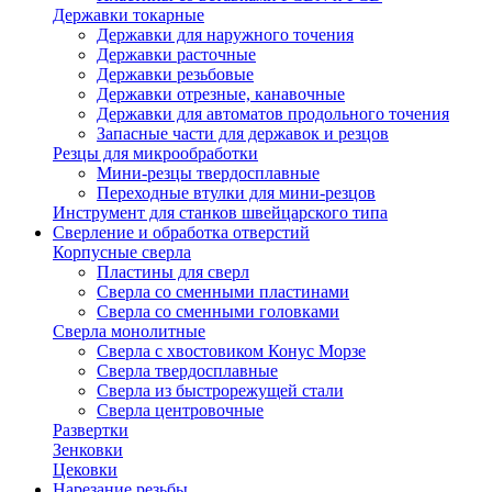
Державки токарные
Державки для наружного точения
Державки расточные
Державки резьбовые
Державки отрезные, канавочные
Державки для автоматов продольного точения
Запасные части для державок и резцов
Резцы для микрообработки
Мини-резцы твердосплавные
Переходные втулки для мини-резцов
Инструмент для станков швейцарского типа
Сверление и обработка отверстий
Корпусные сверла
Пластины для сверл
Сверла со сменными пластинами
Сверла со сменными головками
Сверла монолитные
Сверла с хвостовиком Конус Морзе
Сверла твердосплавные
Сверла из быстрорежущей стали
Сверла центровочные
Развертки
Зенковки
Цековки
Нарезание резьбы