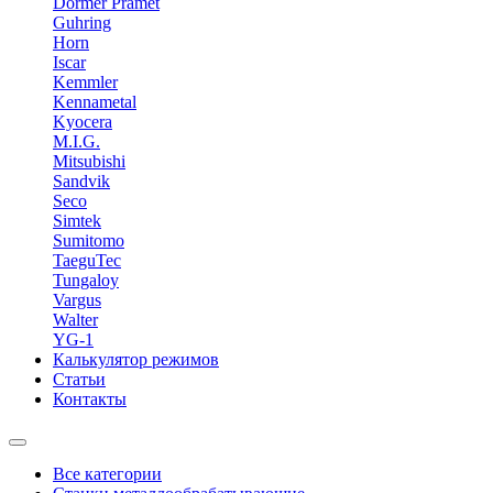
Dormer Pramet
Guhring
Horn
Iscar
Kemmler
Kennametal
Kyocera
M.I.G.
Mitsubishi
Sandvik
Seco
Simtek
Sumitomo
TaeguTec
Tungaloy
Vargus
Walter
YG-1
Калькулятор режимов
Статьи
Контакты
Все категории