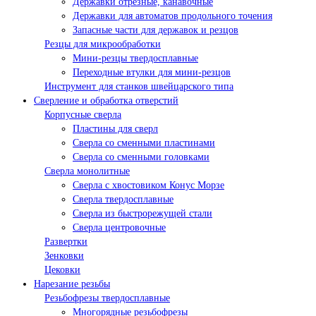
Державки отрезные, канавочные
Державки для автоматов продольного точения
Запасные части для державок и резцов
Резцы для микрообработки
Мини-резцы твердосплавные
Переходные втулки для мини-резцов
Инструмент для станков швейцарского типа
Сверление и обработка отверстий
Корпусные сверла
Пластины для сверл
Сверла со сменными пластинами
Сверла со сменными головками
Сверла монолитные
Сверла с хвостовиком Конус Морзе
Сверла твердосплавные
Сверла из быстрорежущей стали
Сверла центровочные
Развертки
Зенковки
Цековки
Нарезание резьбы
Резьбофрезы твердосплавные
Многорядные резьбофрезы