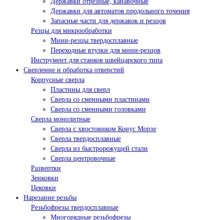
Державки отрезные, канавочные
Державки для автоматов продольного точения
Запасные части для державок и резцов
Резцы для микрообработки
Мини-резцы твердосплавные
Переходные втулки для мини-резцов
Инструмент для станков швейцарского типа
Сверление и обработка отверстий
Корпусные сверла
Пластины для сверл
Сверла со сменными пластинами
Сверла со сменными головками
Сверла монолитные
Сверла с хвостовиком Конус Морзе
Сверла твердосплавные
Сверла из быстрорежущей стали
Сверла центровочные
Развертки
Зенковки
Цековки
Нарезание резьбы
Резьбофрезы твердосплавные
Многорядные резьбофрезы