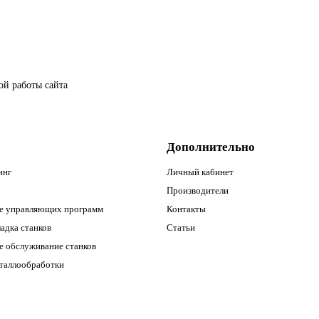
ой работы сайта
Дополнительно
инг
Личный кабинет
Производители
е управляющих программ
Контакты
адка станков
Статьи
е обслуживание станков
еталлообработки