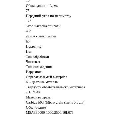
10
Общая длина - L, мм
75
Передний угол по периметру
12°
Угол наклона спирали
45°
Допуск хвостовика
h6
Покрытие
Нет
Тип обработки
Чистовая
Тип охлаждения
Наружное
Обрабатываемый материал
N - цветные металлы
Твердость обрабатываемого материала
≤ HRC48
Материал фрезы
Carbide MG (Micro grain size is 0.8µm)
Обозначение
MSA3E0000-1000.2500.10L075