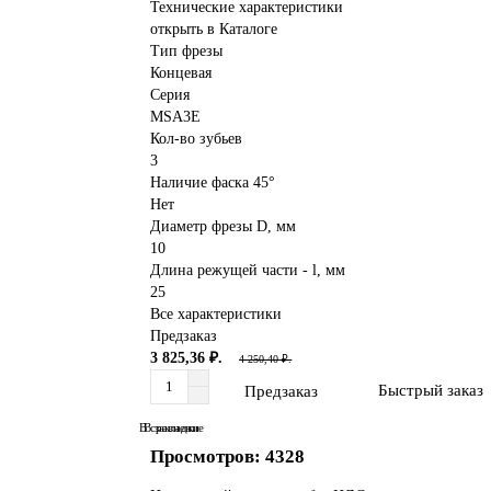
Технические характеристики
открыть в Каталоге
Тип фрезы
Концевая
Серия
MSA3E
Кол-во зубьев
3
Наличие фаска 45°
Нет
Диаметр фрезы D, мм
10
Длина режущей части - l, мм
25
Все характеристики
Предзаказ
3 825,36 ₽.
4 250,40 ₽.
Быстрый заказ
Предзаказ
В сравнение
В закладки
Просмотров: 4328