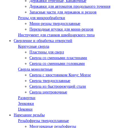
Державки отрезные, канавочные
Державки для автоматов продольного точения
Запасные части для державок и резцов
Резцы для микрообработки
Мини-резцы твердосплавные
Переходные втулки для мини-резцов
Инструмент для станков швейцарского типа
Сверление и обработка отверстий
Корпусные сверла
Пластины для сверл
Сверла со сменными пластинами
Сверла со сменными головками
Сверла монолитные
Сверла с хвостовиком Конус Морзе
Сверла твердосплавные
Сверла из быстрорежущей стали
Сверла центровочные
Развертки
Зенковки
Цековки
Нарезание резьбы
Резьбофрезы твердосплавные
Многорядные резьбофрезы