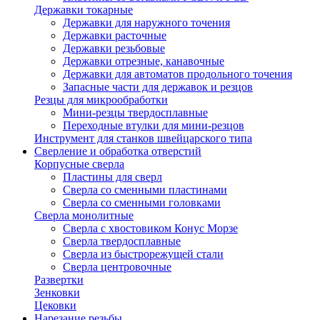
Державки токарные
Державки для наружного точения
Державки расточные
Державки резьбовые
Державки отрезные, канавочные
Державки для автоматов продольного точения
Запасные части для державок и резцов
Резцы для микрообработки
Мини-резцы твердосплавные
Переходные втулки для мини-резцов
Инструмент для станков швейцарского типа
Сверление и обработка отверстий
Корпусные сверла
Пластины для сверл
Сверла со сменными пластинами
Сверла со сменными головками
Сверла монолитные
Сверла с хвостовиком Конус Морзе
Сверла твердосплавные
Сверла из быстрорежущей стали
Сверла центровочные
Развертки
Зенковки
Цековки
Нарезание резьбы