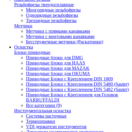
Резьбофрезы твердосплавные
Многорядные резьбофрезы
Однорядные резьбофрезы
Трехрядные резьбофрезы
Метчики
Метчики с прямыми канавками
Метчики с винтовыми канавками
Бесстружечные метчики (Раскатники)
Оснастка
Блоки приводные
Приводные блоки для DMG
Приводные блоки для HAAS
Приводные блоки для MAZAK
Приводные блоки для OKUMA
Приводные Блоки с Креплением DIN 1809
Приводные Блоки с Креплением DIN 5480 (Sauter)
Приводные Блоки с Креплением DIN 5482 (Sauter)
Приводные Блоки с Креплением для Головок
BARRUFFALDI
Все категории (9)
Инструментальная оснастка
Системы расточные
Термооправки
VDI держатели инструментов
Держатели инструментов статические