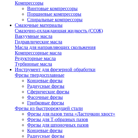
Компрессоры
Винтовые компрессоры
Поршневые компрессоры
Спиральные компрессоры
Смазочные материалы
Смазочно-охлаждающая жидкость (СОЖ)
Вакуумные масла
Гидравлические масла
Масла для направляющих скольжения
Компрессорные масла
Редукторные масла
Турбинные масла
Инструмент для фрезерной обработки
Фрезы твердосплавные
Концевые фрезы
Радиусные фрезы
Сферические фрезы
Фасочные фрезы
Грибковые фрезы
Фрезы из быстрорежущей стали
Фрезы для пазов типа «Ласточкин хвост»
Фрезы для Т-образных пазов
Фрезы для шпоночных пазов
Концевые фрезы
Радиусные фрезы