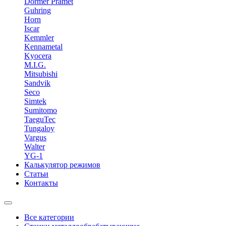
Dormer Pramet
Guhring
Horn
Iscar
Kemmler
Kennametal
Kyocera
M.I.G.
Mitsubishi
Sandvik
Seco
Simtek
Sumitomo
TaeguTec
Tungaloy
Vargus
Walter
YG-1
Калькулятор режимов
Статьи
Контакты
Все категории