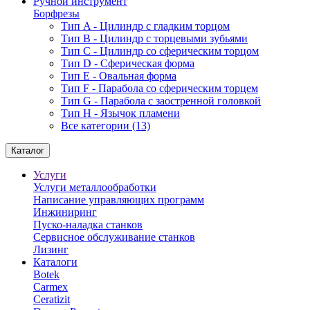
Ручной инструмент
Борфрезы
Тип A - Цилиндр с гладким торцом
Тип В - Цилиндр с торцевыми зубьями
Тип С - Цилиндр со сферическим торцом
Тип D - Сферическая форма
Тип Е - Овальная форма
Тип F - Парабола со сферическим торцем
Тип G - Парабола с заостренной головкой
Тип H - Язычок пламени
Все категории (13)
Каталог
Услуги
Услуги металлообработки
Написание управляющих программ
Инжиниринг
Пуско-наладка станков
Сервисное обслуживание станков
Лизинг
Каталоги
Botek
Carmex
Ceratizit