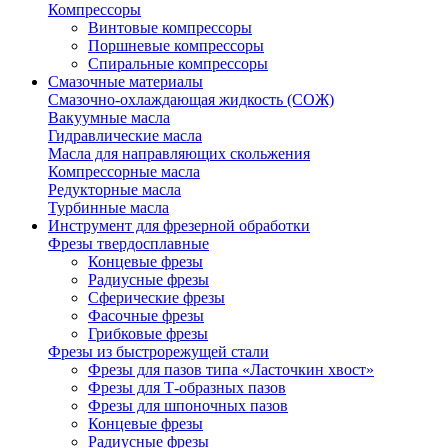
Компрессоры
Винтовые компрессоры
Поршневые компрессоры
Спиральные компрессоры
Смазочные материалы
Смазочно-охлаждающая жидкость (СОЖ)
Вакуумные масла
Гидравлические масла
Масла для направляющих скольжения
Компрессорные масла
Редукторные масла
Турбинные масла
Инструмент для фрезерной обработки
Фрезы твердосплавные
Концевые фрезы
Радиусные фрезы
Сферические фрезы
Фасочные фрезы
Грибковые фрезы
Фрезы из быстрорежущей стали
Фрезы для пазов типа «Ласточкин хвост»
Фрезы для Т-образных пазов
Фрезы для шпоночных пазов
Концевые фрезы
Радиусные фрезы