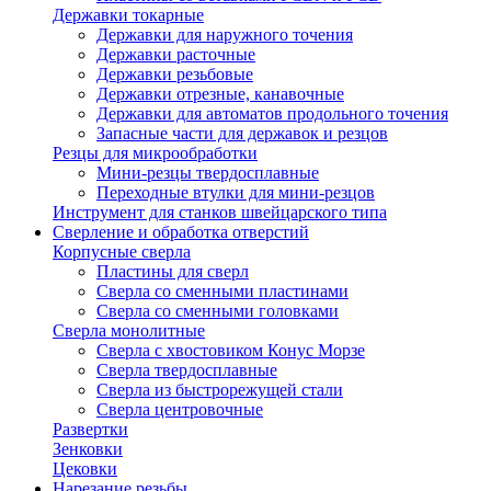
Державки токарные
Державки для наружного точения
Державки расточные
Державки резьбовые
Державки отрезные, канавочные
Державки для автоматов продольного точения
Запасные части для державок и резцов
Резцы для микрообработки
Мини-резцы твердосплавные
Переходные втулки для мини-резцов
Инструмент для станков швейцарского типа
Сверление и обработка отверстий
Корпусные сверла
Пластины для сверл
Сверла со сменными пластинами
Сверла со сменными головками
Сверла монолитные
Сверла с хвостовиком Конус Морзе
Сверла твердосплавные
Сверла из быстрорежущей стали
Сверла центровочные
Развертки
Зенковки
Цековки
Нарезание резьбы