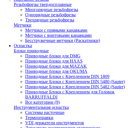
Резьбофрезы твердосплавные
Многорядные резьбофрезы
Однорядные резьбофрезы
Трехрядные резьбофрезы
Метчики
Метчики с прямыми канавками
Метчики с винтовыми канавками
Бесстружечные метчики (Раскатники)
Оснастка
Блоки приводные
Приводные блоки для DMG
Приводные блоки для HAAS
Приводные блоки для MAZAK
Приводные блоки для OKUMA
Приводные Блоки с Креплением DIN 1809
Приводные Блоки с Креплением DIN 5480 (Sauter)
Приводные Блоки с Креплением DIN 5482 (Sauter)
Приводные Блоки с Креплением для Головок
BARRUFFALDI
Все категории (9)
Инструментальная оснастка
Системы расточные
Термооправки
VDI держатели инструментов
Держатели инструментов статические