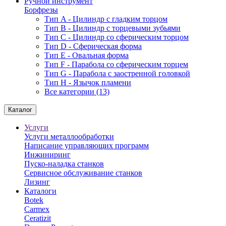
Ручной инструмент
Борфрезы
Тип A - Цилиндр с гладким торцом
Тип В - Цилиндр с торцевыми зубьями
Тип С - Цилиндр со сферическим торцом
Тип D - Сферическая форма
Тип Е - Овальная форма
Тип F - Парабола со сферическим торцем
Тип G - Парабола с заостренной головкой
Тип H - Язычок пламени
Все категории (13)
Каталог
Услуги
Услуги металлообработки
Написание управляющих программ
Инжиниринг
Пуско-наладка станков
Сервисное обслуживание станков
Лизинг
Каталоги
Botek
Carmex
Ceratizit