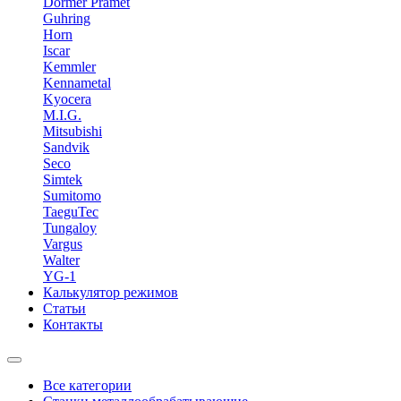
Dormer Pramet
Guhring
Horn
Iscar
Kemmler
Kennametal
Kyocera
M.I.G.
Mitsubishi
Sandvik
Seco
Simtek
Sumitomo
TaeguTec
Tungaloy
Vargus
Walter
YG-1
Калькулятор режимов
Статьи
Контакты
Все категории