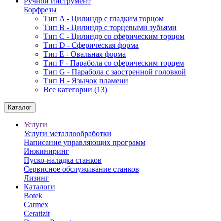
Ручной инструмент
Борфрезы
Тип A - Цилиндр с гладким торцом
Тип В - Цилиндр с торцевыми зубьями
Тип С - Цилиндр со сферическим торцом
Тип D - Сферическая форма
Тип Е - Овальная форма
Тип F - Парабола со сферическим торцем
Тип G - Парабола с заостренной головкой
Тип H - Язычок пламени
Все категории (13)
Каталог
Услуги
Услуги металлообработки
Написание управляющих программ
Инжиниринг
Пуско-наладка станков
Сервисное обслуживание станков
Лизинг
Каталоги
Botek
Carmex
Ceratizit