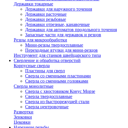
Державки токарные
Державки для наружного точения
Державки расточные
Державки резьбовые
Державки отрезные, канавочные
Державки для автоматов продольного точения
Запасные части для державок и резцов
Резцы для микрообработки
Мини-резцы твердосплавные
Переходные втулки для мини-резцов
Инструмент для станков швейцарского типа
Сверление и обработка отверстий
Корпусные сверла
Пластины для сверл
Сверла со сменными пластинами
Сверла со сменными головками
Сверла монолитные
Сверла с хвостовиком Конус Морзе
Сверла твердосплавные
Сверла из быстрорежущей стали
Сверла центровочные
Развертки
Зенковки
Цековки
Нарезание резьбы