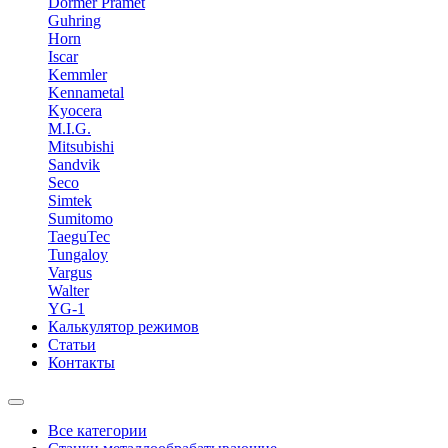
Dormer Pramet
Guhring
Horn
Iscar
Kemmler
Kennametal
Kyocera
M.I.G.
Mitsubishi
Sandvik
Seco
Simtek
Sumitomo
TaeguTec
Tungaloy
Vargus
Walter
YG-1
Калькулятор режимов
Статьи
Контакты
Все категории