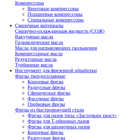
Компрессоры
Винтовые компрессоры
Поршневые компрессоры
Спиральные компрессоры
Смазочные материалы
Смазочно-охлаждающая жидкость (СОЖ)
Вакуумные масла
Гидравлические масла
Масла для направляющих скольжения
Компрессорные масла
Редукторные масла
Турбинные масла
Инструмент для фрезерной обработки
Фрезы твердосплавные
Концевые фрезы
Радиусные фрезы
Сферические фрезы
Фасочные фрезы
Грибковые фрезы
Фрезы из быстрорежущей стали
Фрезы для пазов типа «Ласточкин хвост»
Фрезы для Т-образных пазов
Фрезы для шпоночных пазов
Концевые фрезы
Радиусные фрезы