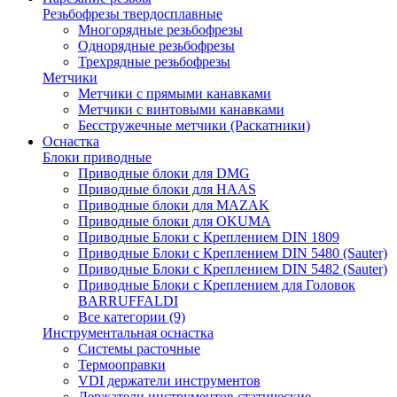
Резьбофрезы твердосплавные
Многорядные резьбофрезы
Однорядные резьбофрезы
Трехрядные резьбофрезы
Метчики
Метчики с прямыми канавками
Метчики с винтовыми канавками
Бесстружечные метчики (Раскатники)
Оснастка
Блоки приводные
Приводные блоки для DMG
Приводные блоки для HAAS
Приводные блоки для MAZAK
Приводные блоки для OKUMA
Приводные Блоки с Креплением DIN 1809
Приводные Блоки с Креплением DIN 5480 (Sauter)
Приводные Блоки с Креплением DIN 5482 (Sauter)
Приводные Блоки с Креплением для Головок
BARRUFFALDI
Все категории (9)
Инструментальная оснастка
Системы расточные
Термооправки
VDI держатели инструментов
Держатели инструментов статические