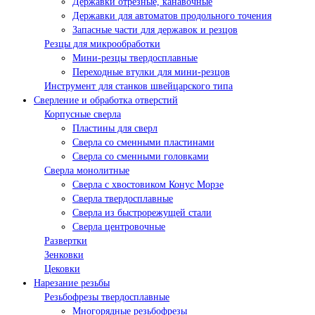
Державки отрезные, канавочные
Державки для автоматов продольного точения
Запасные части для державок и резцов
Резцы для микрообработки
Мини-резцы твердосплавные
Переходные втулки для мини-резцов
Инструмент для станков швейцарского типа
Сверление и обработка отверстий
Корпусные сверла
Пластины для сверл
Сверла со сменными пластинами
Сверла со сменными головками
Сверла монолитные
Сверла с хвостовиком Конус Морзе
Сверла твердосплавные
Сверла из быстрорежущей стали
Сверла центровочные
Развертки
Зенковки
Цековки
Нарезание резьбы
Резьбофрезы твердосплавные
Многорядные резьбофрезы