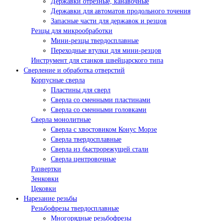
Державки отрезные, канавочные
Державки для автоматов продольного точения
Запасные части для державок и резцов
Резцы для микрообработки
Мини-резцы твердосплавные
Переходные втулки для мини-резцов
Инструмент для станков швейцарского типа
Сверление и обработка отверстий
Корпусные сверла
Пластины для сверл
Сверла со сменными пластинами
Сверла со сменными головками
Сверла монолитные
Сверла с хвостовиком Конус Морзе
Сверла твердосплавные
Сверла из быстрорежущей стали
Сверла центровочные
Развертки
Зенковки
Цековки
Нарезание резьбы
Резьбофрезы твердосплавные
Многорядные резьбофрезы